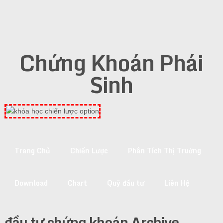
Chứng Khoán Phái
Sinh
Trang Chủ
Chiến Lược
Phân Tích Thị Truờng
Download
Chart
Quỹ đầu tư
Liên Hệ
đầu tư chứng khoán Archive