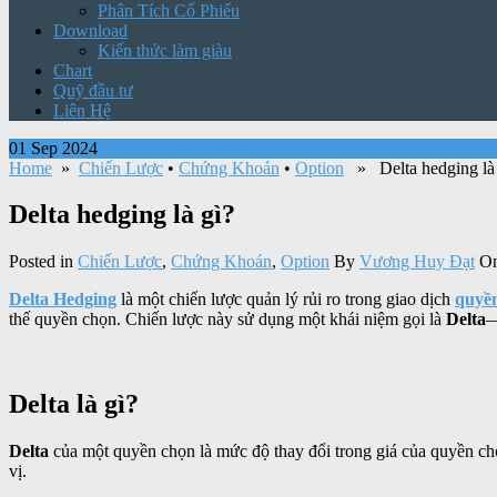
Phân Tích Cổ Phiếu
Download
Kiến thức làm giàu
Chart
Quỹ đầu tư
Liên Hệ
01 Sep 2024
Home
»
Chiến Lược
•
Chứng Khoán
•
Option
» Delta hedging là 
Delta hedging là gì?
Posted in
Chiến Lược
,
Chứng Khoán
,
Option
By
Vương Huy Đạt
On
Delta Hedging
là một chiến lược quản lý rủi ro trong giao dịch
quyền
thế quyền chọn. Chiến lược này sử dụng một khái niệm gọi là
Delta
—
Delta là gì?
Delta
của một quyền chọn là mức độ thay đổi trong giá của quyền chọn
vị.