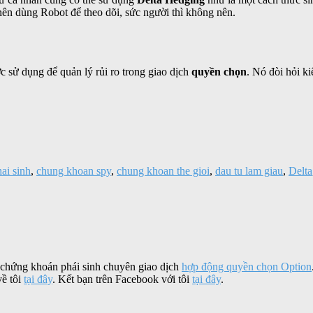
ên dùng Robot để theo dõi, sức người thì không nên.
 sử dụng để quản lý rủi ro trong giao dịch
quyền chọn
. Nó đòi hỏi k
ai sinh
,
chung khoan spy
,
chung khoan the gioi
,
dau tu lam giau
,
Delta
 chứng khoán phái sinh chuyên giao dịch
hợp động quyền chọn Option
về tôi
tại đây
. Kết bạn trên Facebook với tôi
tại đây
.