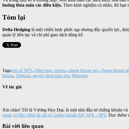
huống thỏa mãn các điều kiện.
Theo kinh nghiệm cá nhân, thì bạn n
Tóm lại
Delta Hedging
là một chiến lược phức tạp nhưng đầy quyền lực, được
quản lý liên tục và chi phí giao dịch đáng kể.
Tags:
chỉ số SPY
,
chien luoc option
,
chung khoan my
,
chung khoan ph
khoán
,
Options
,
quyen chon kieu my
,
Warrants
Về tác giả
Xin chào! Tôi là Vương Huy Đạt, là một nhà đầu tư chứng khoán và
minh và bền vững từ chỉ số chứng khoán Mỹ SPX - SPY
. Đọc thêm 
Bài viết liên quan