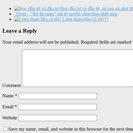
Học đầu tư và đầu tư, tại sao và như t
Theta – “Kẻ ăn mòn” giá trị quyền chọn theo thời gian
Lòng tham liệu có tốt???
Leave a Reply
Your email address will not be published.
Required fields are marked
Comment
Name
*
Email
*
Website
Save my name, email, and website in this browser for the next tim