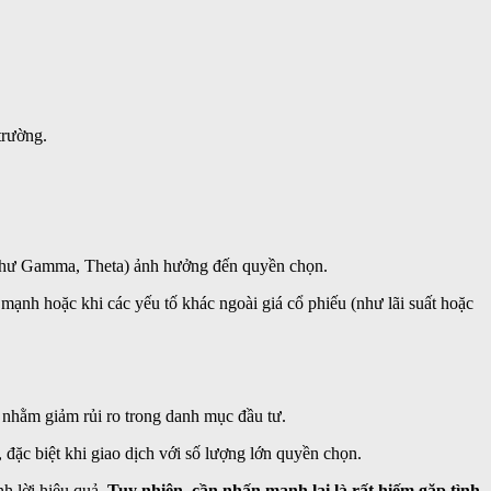
trường.
c (như Gamma, Theta) ảnh hưởng đến quyền chọn.
g mạnh hoặc khi các yếu tố khác ngoài giá cổ phiếu (như lãi suất hoặc
 nhằm giảm rủi ro trong danh mục đầu tư.
đặc biệt khi giao dịch với số lượng lớn quyền chọn.
nh lời hiệu quả.
Tuy nhiên, cần nhấn mạnh lại là rất hiếm gặp tình