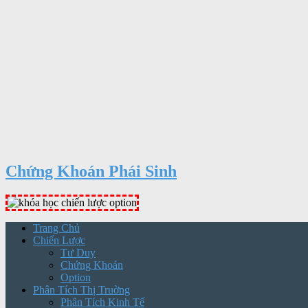
Chứng Khoán Phái Sinh
Trang Chủ
Chiến Lược
Tư Duy
Chứng Khoán
Option
Phân Tích Thị Truờng
Phân Tích Kinh Tế