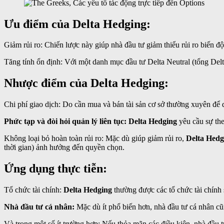
Ưu điểm của Delta Hedging:
Giảm rủi ro: Chiến lược này giúp nhà đầu tư giảm thiểu rủi ro biến đ
Tăng tính ổn định: Với một danh mục đầu tư Delta Neutral (tổng Delta
Nhược điểm của Delta Hedging:
Chi phí giao dịch: Do cần mua và bán tài sản cơ sở thường xuyên để du
Phức tạp và đòi hỏi quản lý liên tục: Delta Hedging
yêu cầu sự the
Không loại bỏ hoàn toàn rủi ro: Mặc dù giúp giảm rủi ro,
Delta Hedg
thời gian) ảnh hưởng đến quyền chọn.
Ứng dụng thực tiễn:
Tổ chức tài chính:
Delta Hedging
thường được các tổ chức tài chính
Nhà đầu tư cá nhân:
Mặc dù ít phổ biến hơn, nhà đầu tư cá nhân cũ
Và trong một số ít trường hợp: Nếu thỏa mãn các điều kiện, nhà đầu 