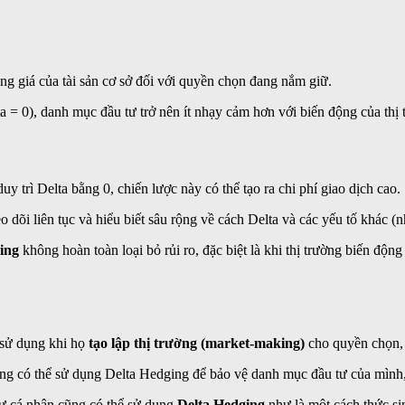
ộng giá của tài sản cơ sở đối với quyền chọn đang nắm giữ.
 = 0), danh mục đầu tư trở nên ít nhạy cảm hơn với biến động của thị 
y trì Delta bằng 0, chiến lược này có thể tạo ra chi phí giao dịch cao.
o dõi liên tục và hiểu biết sâu rộng về cách Delta và các yếu tố khá
ing
không hoàn toàn loại bỏ rủi ro, đặc biệt là khi thị trường biến độn
 sử dụng khi họ
tạo lập thị trường (market-making)
cho quyền chọn,
ng có thể sử dụng Delta Hedging để bảo vệ danh mục đầu tư của mình, 
tư cá nhân cũng có thể sử dụng
Delta Hedging
như là một cách thức si