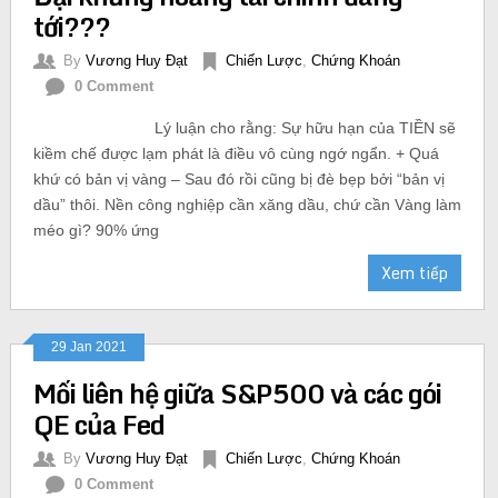
tới???
By
Vương Huy Đạt
Chiến Lược
,
Chứng Khoán
0 Comment
Lý luận cho rằng: Sự hữu hạn của TIỀN sẽ
kiềm chế được lạm phát là điều vô cùng ngớ ngẩn. + Quá
khứ có bản vị vàng – Sau đó rồi cũng bị đè bẹp bởi “bản vị
dầu” thôi. Nền công nghiệp cần xăng dầu, chứ cần Vàng làm
méo gì? 90% ứng
Xem tiếp
29 Jan 2021
Mối liên hệ giữa S&P500 và các gói
QE của Fed
By
Vương Huy Đạt
Chiến Lược
,
Chứng Khoán
0 Comment