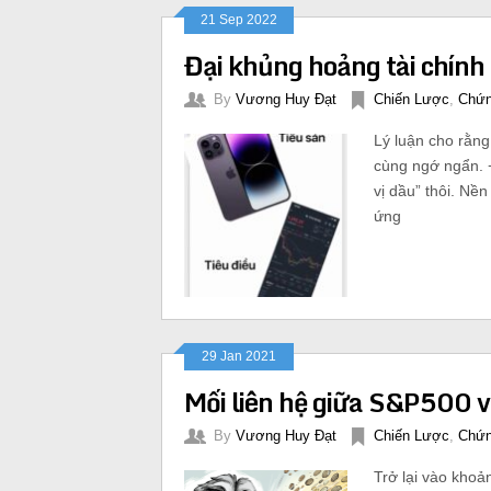
21 Sep 2022
Đại khủng hoảng tài chính
By
Vương Huy Đạt
Chiến Lược
,
Chứn
Lý luận cho rằng
cùng ngớ ngẩn. +
vị dầu” thôi. N
ứng
29 Jan 2021
Mối liên hệ giữa S&P500 v
By
Vương Huy Đạt
Chiến Lược
,
Chứn
Trở lại vào khoả