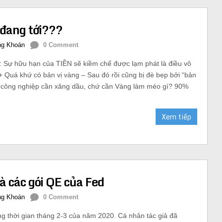
 đang tới???
g Khoán
0 Comment
: Sự hữu hạn của TIỀN sẽ kiềm chế được lạm phát là điều vô
 Quá khứ có bản vị vàng – Sau đó rồi cũng bị đè bẹp bởi “bản
ền công nghiệp cần xăng dầu, chứ cần Vàng làm méo gì? 90%
Xem tiếp
à các gói QE của Fed
g Khoán
0 Comment
ng thời gian tháng 2-3 của năm 2020. Cá nhân tác giả đã