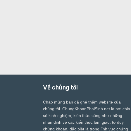
Về chúng tôi
Chào mừng bạn đã ghé thăm website của
chúng tôi.
ChungKhoanPhaiSinh.net
là nơi chia
sẻ kinh nghiệm, kiến thức cũng như những
nhận định về các kiến thức làm giàu, tư duy,
chứng khoán, đặc biệt là trong lĩnh vực chứng