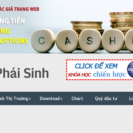
hái Sinh
ch Thị Truờng
»
Download
»
Chart
Quỹ đầu tư
L