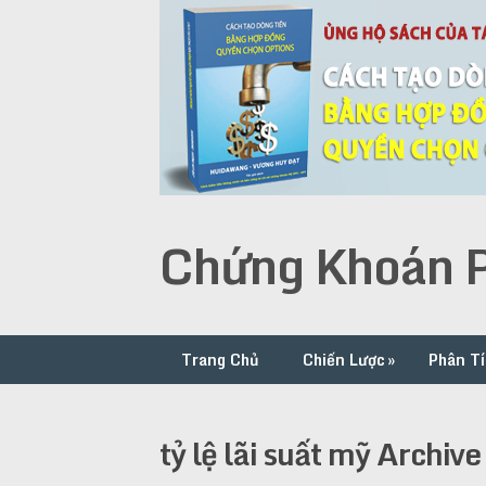
Chứng Khoán P
Trang Chủ
Chiến Lược
»
Phân Tí
tỷ lệ lãi suất mỹ Archive