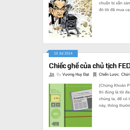
chuẩn bị sẵn sàn
đó tôi đã mua cạ
10 Jul 2014
Chiếc ghế của chủ tịch FE
By
Vương Huy Đạt
Chiến Lược
,
Chứn
(Chứng Khoán Phá
thì đúng là tôi 
chúng ta, để có 
này, thông thườn