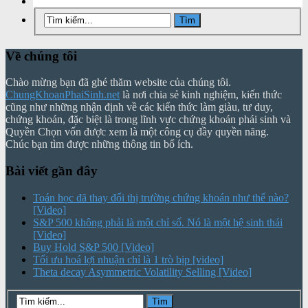
Về chúng tôi
Chào mừng bạn đã ghé thăm website của chúng tôi.
ChungKhoanPhaiSinh.net
là nơi chia sẻ kinh nghiệm, kiến thức
cũng như những nhận định về các kiến thức làm giàu, tư duy,
chứng khoán, đặc biệt là trong lĩnh vực chứng khoán phái sinh và
Quyền Chọn vốn được xem là một công cụ đầy quyền năng.
Chúc bạn tìm được những thông tin bổ ích.
Bài viết gần đây
Toán học đã thay đổi thị trường chứng khoán như thế nào?
[Video]
S&P 500 không phải là một chỉ số. Nó là một hệ sinh thái
[Video]
Buy Hold S&P 500 [Video]
Tối ưu hoá lợi nhuận chỉ là 1 trò bịp [video]
Theta decay Asymmetric Volatility Selling [Video]