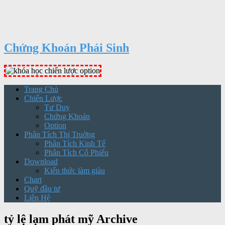
Chứng Khoán Phái Sinh
Trang Chủ
Chiến Lược
Tư Duy
Chứng Khoán
Option
Phân Tích Thị Truờng
Phân Tích Kinh Tế
Phân Tích Cổ Phiếu
Download
Kiến thức làm giàu
Chart
Quỹ đầu tư
Liên Hệ
tỷ lệ lạm phát mỹ Archive