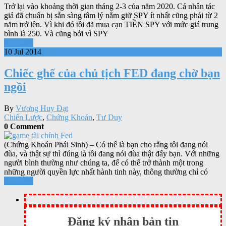
Trở lại vào khoảng thời gian tháng 2-3 của năm 2020. Cá nhân tác
giả đã chuẩn bị sẵn sàng tâm lý nắm giữ SPY ít nhất cũng phải từ 2
năm trở lên. Vì khi đó tôi đã mua cạn TIỀN SPY với mức giá trung
bình là 250. Và cũng bởi vì SPY
Xem tiếp
10 Jul 2014
Chiếc ghế của chủ tịch FED đang chờ bạn
ngồi
By
Vương Huy Đạt
Chiến Lược
,
Chứng Khoán
,
Tư Duy
0 Comment
(Chứng Khoán Phái Sinh) – Có thể là bạn cho rằng tôi đang nói
đùa, và thật sự thì đúng là tôi đang nói đùa thật đấy bạn. Với những
người bình thường như chúng ta, để có thể trở thành một trong
những người quyền lực nhất hành tinh này, thông thường chỉ có
Xem tiếp
Đăng ký nhận bản tin