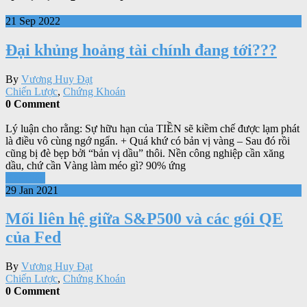
21 Sep 2022
Đại khủng hoảng tài chính đang tới???
By
Vương Huy Đạt
Chiến Lược
,
Chứng Khoán
0 Comment
Lý luận cho rằng: Sự hữu hạn của TIỀN sẽ kiềm chế được lạm phát
là điều vô cùng ngớ ngẩn. + Quá khứ có bản vị vàng – Sau đó rồi
cũng bị đè bẹp bởi “bản vị dầu” thôi. Nền công nghiệp cần xăng
dầu, chứ cần Vàng làm méo gì? 90% ứng
Xem tiếp
29 Jan 2021
Mối liên hệ giữa S&P500 và các gói QE
của Fed
By
Vương Huy Đạt
Chiến Lược
,
Chứng Khoán
0 Comment