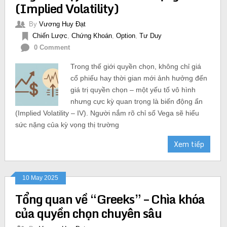
(Implied Volatility)
By
Vương Huy Đạt
Chiến Lược
,
Chứng Khoán
,
Option
,
Tư Duy
0 Comment
Trong thế giới quyền chọn, không chỉ giá
cổ phiếu hay thời gian mới ảnh hưởng đến
giá trị quyền chọn – một yếu tố vô hình
nhưng cực kỳ quan trọng là biến động ẩn
(Implied Volatility – IV). Người nắm rõ chỉ số Vega sẽ hiểu
sức nặng của kỳ vọng thị trường
Xem tiếp
10 May 2025
Tổng quan về “Greeks” – Chìa khóa
của quyền chọn chuyên sâu