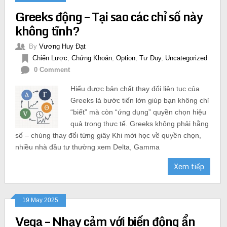
Greeks động – Tại sao các chỉ số này
không tĩnh?
By
Vương Huy Đạt
Chiến Lược
,
Chứng Khoán
,
Option
,
Tư Duy
,
Uncategorized
0 Comment
Hiểu được bản chất thay đổi liên tục của
Greeks là bước tiến lớn giúp bạn không chỉ
“biết” mà còn “ứng dụng” quyền chọn hiệu
quả trong thực tế. Greeks không phải hằng
số – chúng thay đổi từng giây Khi mới học về quyền chọn,
nhiều nhà đầu tư thường xem Delta, Gamma
Xem tiếp
19 May 2025
Vega – Nhạy cảm với biến động ẩn