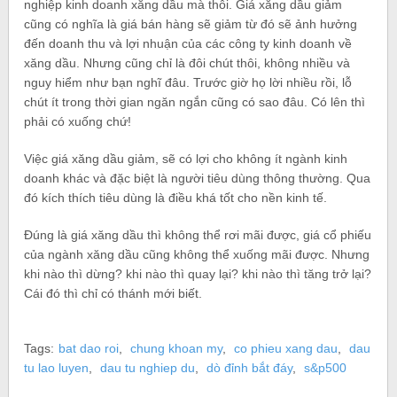
nghiệp kinh doanh xăng dầu mà thôi. Giá xăng dầu giảm
cũng có nghĩa là giá bán hàng sẽ giảm từ đó sẽ ảnh hưởng
đến doanh thu và lợi nhuận của các công ty kinh doanh về
xăng dầu. Nhưng cũng chỉ là đôi chút thôi, không nhiều và
nguy hiểm như bạn nghĩ đâu. Trước giờ họ lời nhiều rồi, lỗ
chút ít trong thời gian ngăn ngắn cũng có sao đâu. Có lên thì
phải có xuống chứ!
Việc giá xăng dầu giảm, sẽ có lợi cho không ít ngành kinh
doanh khác và đặc biệt là người tiêu dùng thông thường. Qua
đó kích thích tiêu dùng là điều khá tốt cho nền kinh tế.
Đúng là giá xăng dầu thì không thể rơi mãi được, giá cổ phiếu
của ngành xăng dầu cũng không thể xuống mãi được. Nhưng
khi nào thì dừng? khi nào thì quay lại? khi nào thì tăng trở lại?
Cái đó thì chỉ có thánh mới biết.
Tags:
bat dao roi
,
chung khoan my
,
co phieu xang dau
,
dau
tu lao luyen
,
dau tu nghiep du
,
dò đỉnh bắt đáy
,
s&p500