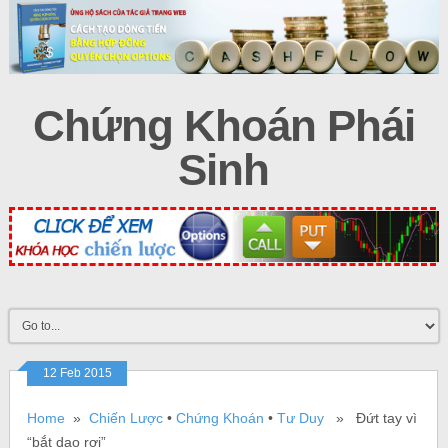
Chứng Khoán Phái
Sinh
12 Feb 2015
Home
»
Chiến Lược
•
Chứng Khoán
•
Tư Duy
» Đứt tay vì
“bắt dao rơi”