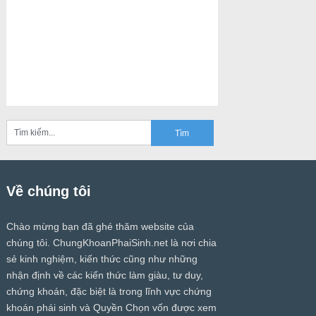
Về chúng tôi
Chào mừng bạn đã ghé thăm website của
chúng tôi.
ChungKhoanPhaiSinh.net
là nơi chia
sẻ kinh nghiệm, kiến thức cũng như những
nhận định về các kiến thức làm giàu, tư duy,
chứng khoán, đặc biệt là trong lĩnh vực chứng
khoán phái sinh và Quyền Chọn vốn được xem