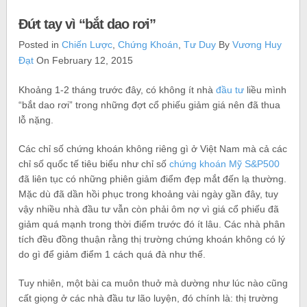
Đứt tay vì “bắt dao rơi”
Posted in
Chiến Lược
,
Chứng Khoán
,
Tư Duy
By
Vương Huy
Đạt
On February 12, 2015
Khoảng 1-2 tháng trước đây, có không ít nhà
đầu tư
liều mình
“bắt dao rơi” trong những đợt cổ phiếu giảm giá nên đã thua
lỗ nặng.
Các chỉ số chứng khoán không riêng gì ở Việt Nam mà cả các
chỉ số quốc tế tiêu biểu như chỉ số
chứng khoán Mỹ S&P500
đã liên tục có những phiên giảm điểm đẹp mắt đến lạ thường.
Mặc dù đã dần hồi phục trong khoảng vài ngày gần đây, tuy
vậy nhiều nhà đầu tư vẫn còn phải ôm nợ vì giá cổ phiếu đã
giảm quá mạnh trong thời điểm trước đó ít lâu. Các nhà phân
tích đều đồng thuận rằng thị trường chứng khoán không có lý
do gì để giảm điểm 1 cách quá đà như thế.
Tuy nhiên, một bài ca muôn thuở mà dường như lúc nào cũng
cất giọng ở các nhà đầu tư lão luyện, đó chính là: thị trường