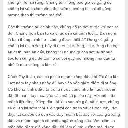
không? Họ nói rằng: Chúng tôi không bao giờ cố gắng để
chống lại và chiến thắng thị trường, chúng tôi chỉ cố gắng
nương theo thị trường mà thôi.
Các thị trường tài chính này, chúng đã ra đời trước khi bạn ra
đời. Chúng hơn bạn từ cả chục đến cả trăm tuổi… Bạn nghĩ
là bạn thông minh hơn chúng được thiệt à? Đừng cố gắng
chống lại thị trường, hãy đi theo thị trường, thị trường cho bạn
ăn gì thì bạn ăn đấy, không thì những gì còn sót lại từ buổi
tiệc lớn cũng đủ để ấm no so với quy mô những nhà đầu tư
nhỏ lẻ như chúng ta lắm rồi.
Cách đây ít lâu, các cổ phiếu ngành xăng dầu khí đốt đều lần
lượt nắm tay nhau nhảy dù bay vèo vèo giảm điểm đi xuống.
Có không ít nhà đầu tư trong nước cũng như là nước ngoài
đã rất mạnh tay mua vào các mã cổ phiếu này. Với niềm tin
mãnh liệt rằng: Xăng dầu thì làm sao rớt giá mãi được, chúng
sẽ đi lên lại sớm thôi. Có người còn tự tin xài cả đòn bẩy vào
đấy, tất cả đều đổ dồn vào đấy nhằm bắt dao rơi của giá xăng
dầu và nhóm ngành cổ phiếu ngành xăng dầu. Với niềm tin
mắc bảo rằng: giá xăng dầu thì làm gì mà xuống mãi được.