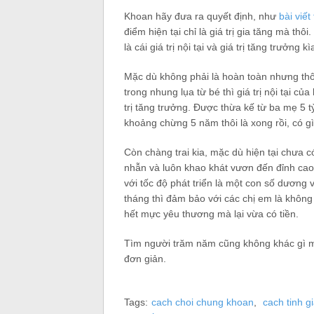
Khoan hãy đưa ra quyết định, như
bài viết
điểm hiện tại chỉ là giá trị gia tăng mà thô
là cái giá trị nội tại và giá trị tăng trưởng kì
Mặc dù không phải là hoàn toàn nhưng th
trong nhung lụa từ bé thì giá trị nội tại củ
trị tăng trưởng. Được thừa kế từ ba mẹ 5 t
khoảng chừng 5 năm thôi là xong rồi, có gì
Còn chàng trai kia, mặc dù hiện tại chưa c
nhẫn và luôn khao khát vươn đến đỉnh cao. 
với tốc độ phát triển là một con số dương 
tháng thì đảm bảo với các chị em là không
hết mực yêu thương mà lại vừa có tiền.
Tìm người trăm năm cũng không khác gì mấ
đơn giản.
Tags:
cach choi chung khoan
,
cach tinh gi