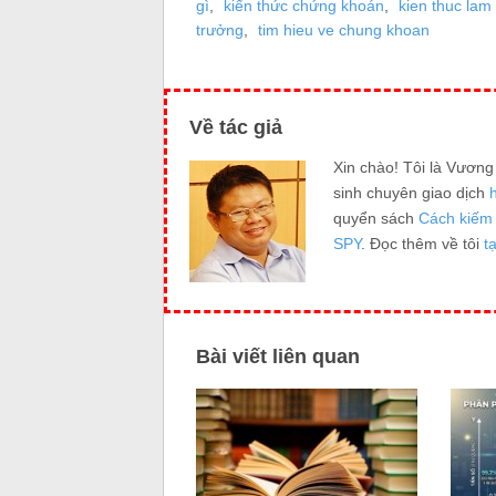
gì
,
kiến thức chứng khoán
,
kien thuc lam
trưởng
,
tim hieu ve chung khoan
Về tác giả
Xin chào! Tôi là Vươn
sinh chuyên giao dịch
quyển sách
Cách kiếm 
SPY
. Đọc thêm về tôi
t
Bài viết liên quan