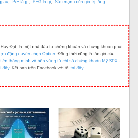
 giau
,
P/E là gì
,
PEG la gi
,
Sức mạnh của giá trị tăng
g Huy Đạt, là một nhà đầu tư chứng khoán và chứng khoán phái
hợp động quyền chọn Option
. Đồng thời cũng là tác giả của
tiền thông minh và bền vững từ chỉ số chứng khoán Mỹ SPX -
ại đây
. Kết bạn trên Facebook với tôi
tại đây
.