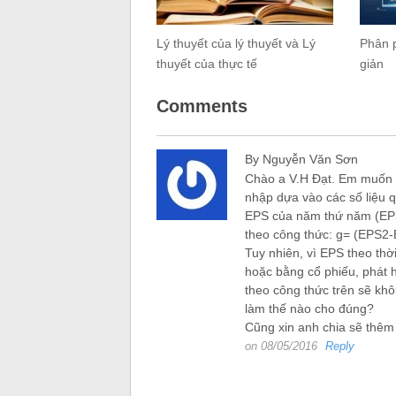
Lý thuyết của lý thuyết và Lý
Phân p
thuyết của thực tế
giản
Comments
By Nguyễn Văn Sơn
Chào a V.H Đạt. Em muốn h
nhập dựa vào các số liệu 
EPS của năm thứ năm (EPS2
theo công thức: g= (EPS2-
Tuy nhiên, vì EPS theo thờ
hoặc bằng cổ phiếu, phát 
theo công thức trên sẽ kh
làm thế nào cho đúng?
Cũng xin anh chia sẽ thêm
on 08/05/2016
Reply