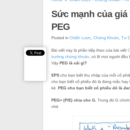
Sức mạnh của giá t
PEG
Posted in
Chiến Lược
,
Chứng Khoán
,
Tư 
Bài viết này là phần tiếp theo của bài viết
C
trường chứng khoán
, có lẽ mọi người đều
Vậy
PEG là cái gì?
EPS
cho bạn biết thu nhập của mỗi cổ phiế
cho bạn biết cổ phiếu đó là đang mắc hay là
kê.
PEG cho bạn biết cổ phiếu đó là đan
PEG= (P/E) chia cho G.
Trong đó G chính l
nhé.