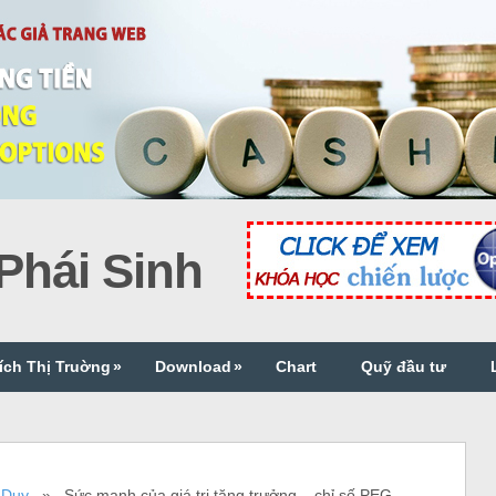
hái Sinh
ích Thị Truờng
»
Download
»
Chart
Quỹ đầu tư
 Duy
» Sức mạnh của giá trị tăng trưởng – chỉ số PEG