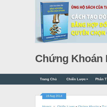
Chứng Khoán P
Trang Chủ
Chiến Lược
»
Phân T
19 Aug 2014
Home
»
Chiến Lược
•
Chứng Khoán
•
Tư