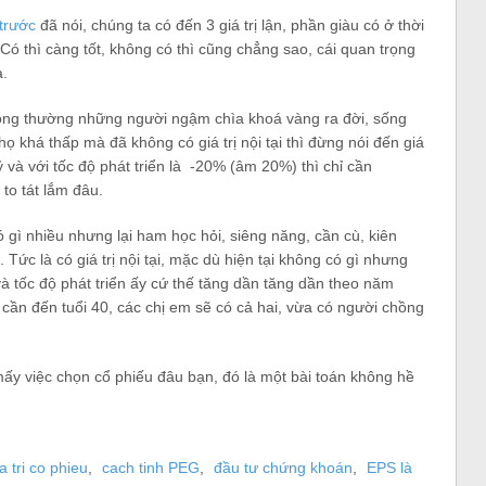
 trước
đã nói, chúng ta có đến 3 giá trị lận, phần giàu có ở thời
i. Có thì càng tốt, không có thì cũng chẳng sao, cái quan trọng
a.
ông thường những người ngậm chìa khoá vàng ra đời, sống
a họ khá thấp mà đã không có giá trị nội tại thì đừng nói đến giá
ỷ và với tốc độ phát triển là -20% (âm 20%) thì chỉ cần
 to tát lắm đâu.
ó gì nhiều nhưng lại ham học hỏi, siêng năng, cần cù, kiên
Tức là có giá trị nội tại, mặc dù hiện tại không có gì nhưng
và tốc độ phát triển ấy cứ thế tăng dần tăng dần theo năm
 cần đến tuổi 40, các chị em sẽ có cả hai, vừa có người chồng
y việc chọn cổ phiếu đâu bạn, đó là một bài toán không hề
a tri co phieu
,
cach tinh PEG
,
đầu tư chứng khoán
,
EPS là