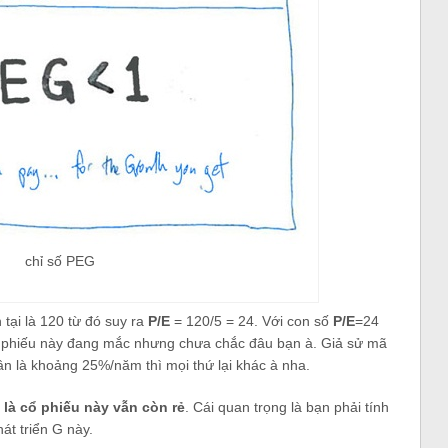
chỉ số PEG
n tại là 120 từ đó suy ra
P/E
= 120/5 = 24. Với con số
P/E
=24
cổ phiếu này đang mắc nhưng chưa chắc đâu bạn à. Giả sử mã
ân là khoảng 25%/năm thì mọi thứ lại khác à nha.
 là cổ phiếu này vẫn còn rẻ
. Cái quan trọng là bạn phải tính
át triển G này.