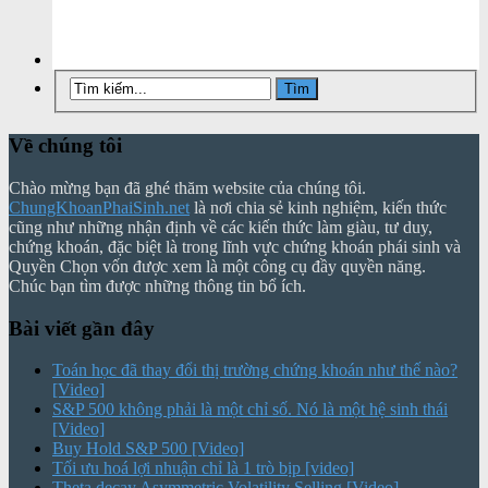
Về chúng tôi
Chào mừng bạn đã ghé thăm website của chúng tôi.
ChungKhoanPhaiSinh.net
là nơi chia sẻ kinh nghiệm, kiến thức
cũng như những nhận định về các kiến thức làm giàu, tư duy,
chứng khoán, đặc biệt là trong lĩnh vực chứng khoán phái sinh và
Quyền Chọn vốn được xem là một công cụ đầy quyền năng.
Chúc bạn tìm được những thông tin bổ ích.
Bài viết gần đây
Toán học đã thay đổi thị trường chứng khoán như thế nào?
[Video]
S&P 500 không phải là một chỉ số. Nó là một hệ sinh thái
[Video]
Buy Hold S&P 500 [Video]
Tối ưu hoá lợi nhuận chỉ là 1 trò bịp [video]
Theta decay Asymmetric Volatility Selling [Video]