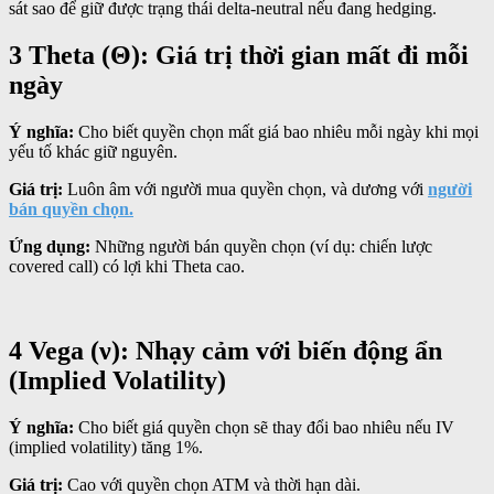
sát sao để giữ được trạng thái delta-neutral nếu đang hedging.
3 Theta (Θ): Giá trị thời gian mất đi mỗi
ngày
Ý nghĩa:
Cho biết quyền chọn mất giá bao nhiêu mỗi ngày khi mọi
yếu tố khác giữ nguyên.
Giá trị:
Luôn âm với người mua quyền chọn, và dương với
người
bán quyền chọn.
Ứng dụng:
Những người bán quyền chọn (ví dụ: chiến lược
covered call) có lợi khi Theta cao.
4 Vega (ν): Nhạy cảm với biến động ẩn
(Implied Volatility)
Ý nghĩa:
Cho biết giá quyền chọn sẽ thay đổi bao nhiêu nếu IV
(implied volatility) tăng 1%.
Giá trị:
Cao với quyền chọn ATM và thời hạn dài.