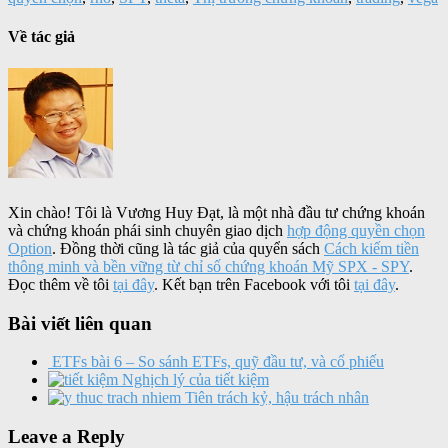
Về tác giả
Xin chào! Tôi là Vương Huy Đạt, là một nhà đầu tư chứng khoán
và chứng khoán phái sinh chuyên giao dịch
hợp động quyền chọn
Option
. Đồng thời cũng là tác giả của quyển sách
Cách kiếm tiền
thông minh và bền vững từ chỉ số chứng khoán Mỹ SPX - SPY
.
Đọc thêm về tôi
tại đây
. Kết bạn trên Facebook với tôi
tại đây
.
Bài viết liên quan
ETFs bài 6 – So sánh ETFs, quỹ đầu tư, và cổ phiếu
Nghịch lý của tiết kiệm
Tiên trách kỷ, hậu trách nhân
Leave a Reply