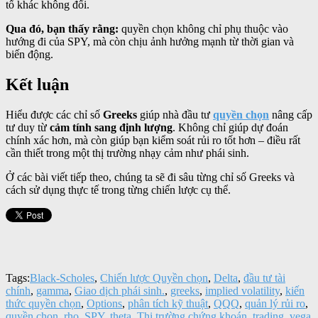
tố khác không đổi.
Qua đó, bạn thấy rằng:
quyền chọn không chỉ phụ thuộc vào
hướng đi của SPY, mà còn chịu ảnh hưởng mạnh từ thời gian và
biến động.
Kết luận
Hiểu được các chỉ số
Greeks
giúp nhà đầu tư
quyền chọn
nâng cấp
tư duy từ
cảm tính sang định lượng
. Không chỉ giúp dự đoán
chính xác hơn, mà còn giúp bạn kiểm soát rủi ro tốt hơn – điều rất
cần thiết trong một thị trường nhạy cảm như phái sinh.
Ở các bài viết tiếp theo, chúng ta sẽ đi sâu từng chỉ số Greeks và
cách sử dụng thực tế trong từng chiến lược cụ thể.
Tags:
Black-Scholes
,
Chiến lược Quyền chọn
,
Delta
,
đầu tư tài
chính
,
gamma
,
Giao dịch phái sinh.
,
greeks
,
implied volatility
,
kiến
thức quyền chọn
,
Options
,
phân tích kỹ thuật
,
QQQ
,
quản lý rủi ro
,
quyền chọn
,
rho
,
SPY
,
theta
,
Thị trường chứng khoán
,
trading
,
vega