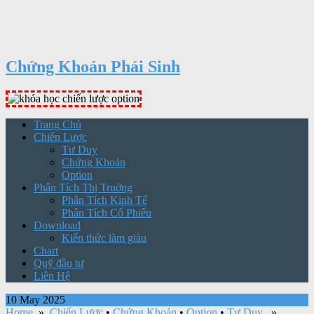
Chứng Khoán Phái Sinh
Trang Chủ
Chiến Lược
Tư Duy
Chứng Khoán
Option
Phân Tích Thị Truờng
Phân Tích Kinh Tế
Phân Tích Cổ Phiếu
Download
Kiến thức làm giàu
Chart
Quỹ đầu tư
Liên Hệ
10 May 2025
Home
»
Chiến Lược
•
Chứng Khoán
•
Option
•
Tư Duy
»