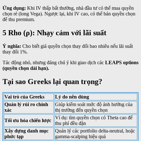
Ứng dụng:
Khi IV thấp bất thường, nhà đầu tư có thể mua quyền
chọn rẻ (long Vega). Ngược lại, khi IV cao, có thể bán quyền chọn
để thu premium.
5 Rho (ρ): Nhạy cảm với lãi suất
Ý nghĩa:
Cho biết giá quyền chọn thay đổi bao nhiêu nếu lãi suất
thay đổi 1%.
Tác động nhỏ, nhưng đáng chú ý khi giao dịch các
LEAPS options
(quyền chọn dài hạn).
Tại sao Greeks lại quan trọng?
Vai trò của Greeks
Lý do nên dùng
Quản lý rủi ro chính
Giúp kiểm soát mức độ ảnh hưởng của
xác
thị trường đến quyền chọn
Ví dụ: tìm quyền chọn có Theta cao để
Tối ưu hóa chiến lược
thu phí đều đặn
Xây dựng danh mục
Quản lý các portfolio delta-neutral, hoặc
phức tạp
gamma-scalping hiệu quả