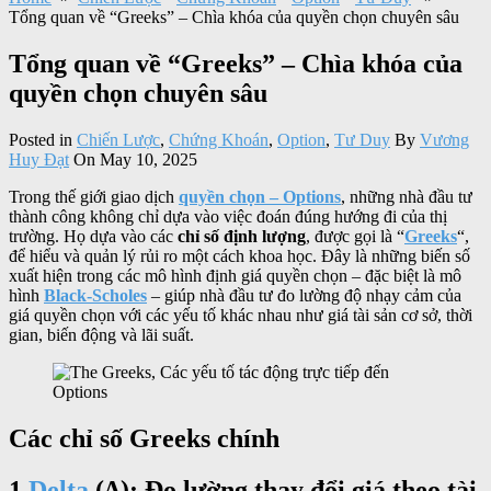
Tổng quan về “Greeks” – Chìa khóa của quyền chọn chuyên sâu
Tổng quan về “Greeks” – Chìa khóa của
quyền chọn chuyên sâu
Posted in
Chiến Lược
,
Chứng Khoán
,
Option
,
Tư Duy
By
Vương
Huy Đạt
On May 10, 2025
Trong thế giới giao dịch
quyền chọn – Options
, những nhà đầu tư
thành công không chỉ dựa vào việc đoán đúng hướng đi của thị
trường. Họ dựa vào các
chỉ số định lượng
, được gọi là “
Greeks
“,
để hiểu và quản lý rủi ro một cách khoa học. Đây là những biến số
xuất hiện trong các mô hình định giá quyền chọn – đặc biệt là mô
hình
Black-Scholes
– giúp nhà đầu tư đo lường độ nhạy cảm của
giá quyền chọn với các yếu tố khác nhau như giá tài sản cơ sở, thời
gian, biến động và lãi suất.
Các chỉ số Greeks chính
1
Delta
(Δ): Đo lường thay đổi giá theo tài