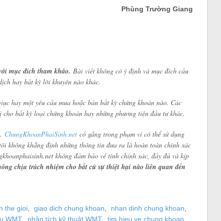
Phùng Trường Giang
với mục đích tham khảo.
Bài viết không có ý định và mục đích cấu
dịch hay bất kỳ lời khuyên nào khác.
giục hay một yêu cầu mua hoặc bán bất kỳ chứng khoán nào. Các
ị cho bất kỳ loại chứng khoán hay những phương tiện đầu tư khác.
g.
ChungKhoanPhaiSinh.net
cố gắng trong phạm vi có thể sử dụng
tôi không khẳng định những thông tin đưa ra là hoàn toàn chính xác
gkhoanphaisinh.net không đảm bảo về tính chính xác, đầy đủ và kịp
ông chịu trách nhiệm cho bất cứ sự thiệt hại nào liên quan đến
 the gioi
,
giao dich chung khoan
,
nhan dinh chung khoan
,
iếu WMT
,
phân tích kỹ thuật WMT
,
tim hieu ve chung khoan