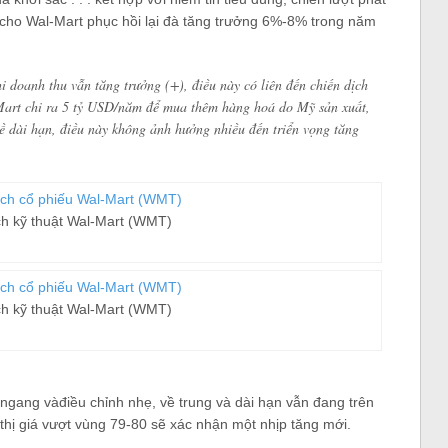
ng cho Wal-Mart phục hồi lại đà tăng trưởng 6%-8% trong năm
i doanh thu vẫn tăng trưởng (+), điều này có liên đến chiến dịch
rt chi ra 5 tỷ USD/năm để mua thêm hàng hoá do Mỹ sản xuất,
 về dài hạn, điều này không ảnh hưởng nhiều đến triển vọng tăng
ch kỹ thuật Wal-Mart (WMT)
ch kỹ thuật Wal-Mart (WMT)
ngang vàđiều chỉnh nhẹ, về trung và dài hạn vẫn đang trên
i thị giá vượt vùng 79-80 sẽ xác nhận một nhịp tăng mới.