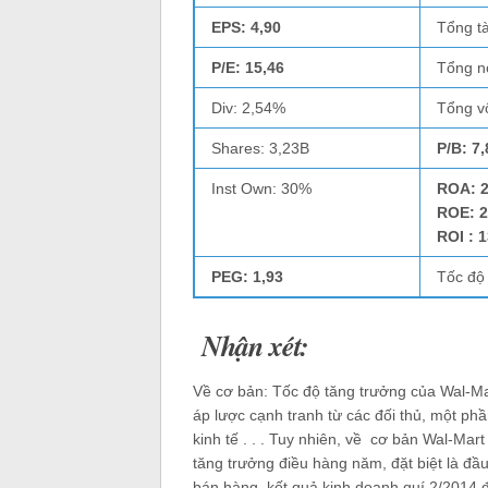
EPS: 4,90
Tổng tà
P/E: 15,46
Tổng n
Div: 2,54%
Tổng v
Shares: 3,23B
P/B: 7,
Inst Own: 30%
ROA: 
ROE: 
ROI : 
PEG: 1,93
Tốc độ
Nhận xét:
Về cơ bản: Tốc độ tăng trưởng của Wal-M
áp lược cạnh tranh từ các đối thủ, một phần
kinh tế . . . Tuy nhiên, về cơ bản Wal-Mar
tăng trưởng điều hàng năm, đặt biệt là đầ
bán hàng, kết quả kinh doanh quí 2/2014 đã 