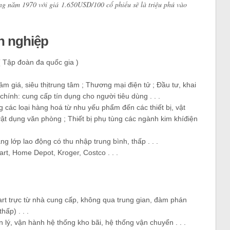
ững năm 1970 với giá
1.650USD/100 cổ phiếu sẽ là triệu phú vào
h nghiệp
( Tập đoàn đa quốc gia )
m giá, siêu thịtrung tâm ; Thương mại điện tử ; Đầu tư, khai
chính: cung cấp tín dụng cho người tiêu dùng . . .
các loại hàng hoá từ nhu yếu phẩm đến các thiết bị, vật
ị vật dụng văn phòng ; Thiết bị phụ tùng các ngành kim khíđiện
ng lớp lao động có thu nhập trung bình, thấp . . .
rt, Home Depot, Kroger, Costco . . .
rt trực từ nhà cung cấp, không qua trung gian, đàm phán
ấp) . . .
ý, vận hành hệ thống kho bãi, hệ thống vận chuyển . . .