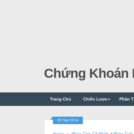
Chứng Khoán P
Trang Chủ
Chiến Lược
»
Phân T
05 Sep 2014
Home
»
Phân Tích Cổ Phiếu
•
Phân Tích