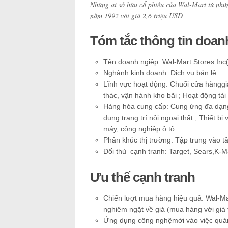
Những ai sở hữu cổ phiếu của Wal-Mart từ nh
năm 1992 với giá 2,6 triệu USD
Tóm tắc thông tin doan
Tên doanh ngiệp: Wal-Mart Stores Inc
Nghành kinh doanh: Dịch vụ bán lẻ
Lĩnh vực hoạt động: Chuổi cửa hànggiả
thác, vận hành kho bãi ; Hoạt động tài 
Hàng hóa cung cấp: Cung ứng đa dạng 
dụng trang trí nội ngoại thất ; Thiết b
máy, công nghiệp ô tô . . .
Phân khúc thị trường: Tập trung vào tầ
Đối thủ cạnh tranh: Target, Sears,K-Ma
Ưu thế cạnh tranh
Chiến lượt mua hàng hiệu quả: Wal-Ma
nghiêm ngặt về giá (mua hàng với giá th
Ứng dụng công nghệmới vào việc quản l