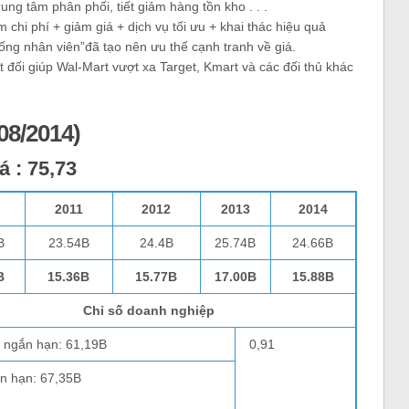
ng tâm phân phối, tiết giảm hàng tồn kho . . .
 chi phí + giảm giá + dịch vụ tối ưu + khai thác hiệu quả
ống nhân viên”đã tạo nên ưu thế cạnh tranh về giá.
ệt đối giúp Wal-Mart vượt xa Target, Kmart và các đối thủ khác
08/2014)
á : 75,73
2011
2012
2013
2014
B
23.54B
24.4B
25.74B
24.66B
B
15.36B
15.77B
17.00B
15.88B
Chỉ số doanh nghiệp
n ngắn hạn: 61,19B
0,91
n hạn: 67,35B