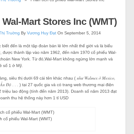
 Wal-Mart Stores Inc (WMT)
Thị Truờng
By
Vương Huy Đạt
On September 5, 2014
iết đến là một tập đoàn bán lẻ lớn nhất thế giới và là biểu
, được thành lập vào năm 1962, đến năm 1970 cổ phiếu Wal-
g khoán New York. Từ đó,Wal-Mart không ngừng lớn mạnh và
ẻ số 1 ở Mỹ.
như Walmex ở Mexico,
ng, siêu thị dưới 69 cái tên khác nhau (
ở Ấn Độ
. . . ) tại 27 quốc gia và có trang web thương mại điện
 2,2 triệu lao động (tính đến năm 2013). Doanh số năm 2013 đạt
doanh thu hệ thống này hơn 1 tỉ USD
ch cổ phiếu Wal-Mart (WMT)