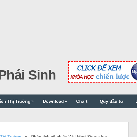
hái Sinh
ích Thị Truờng
»
Download
»
Chart
Quỹ đầu tư
 Thị Truờng
» Phân tích cổ phiếu Wal-Mart Stores Inc