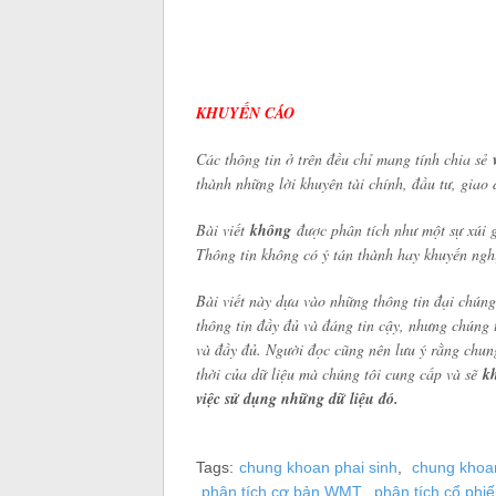
KHUYẾN CÁO
Các thông tin ở trên đều chỉ mang tính chia sẻ
thành những lời khuyên tài chính, đầu tư, giao 
Bài viết
không
được phân tích như một sự xúi 
Thông tin không có ý tán thành hay khuyến ngh
Bài viết này dựa vào những thông tin đại chún
thông tin đầy đủ và đáng tin cậy, nhưng chúng 
và đầy đủ. Người đọc cũng nên lưu ý rằng chun
thời của dữ liệu mà chúng tôi cung cấp và sẽ
kh
việc sử dụng những dữ liệu đó.
Tags:
chung khoan phai sinh
,
chung khoan
phân tích cơ bản WMT
,
phân tích cổ ph