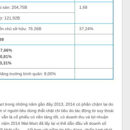
i sản: 204,75B
1,68
ợ: 121,92B
ốn chủ sỡ hữu: 76.26B
37,24%
89
27,66%
20,81%
13,31%
 tăng trưởng bình quân: 8,00%
art trong những năm gần đây 2013, 2014 có phần chậm lại do
 vì người tiêu dùng thắt chặt chi tiêu do tác động từ suy thoái
t vẫn là cổ phiếu có nền tảng tốt, có doanh thu và lợi nhuận
u năm 2014 Wal-Mart đã lấy lại vị thế dẫn đầu về doanh số
khởi sắc . . . kết hợp với niềm tin tiêu dùng, chiến lượt phát