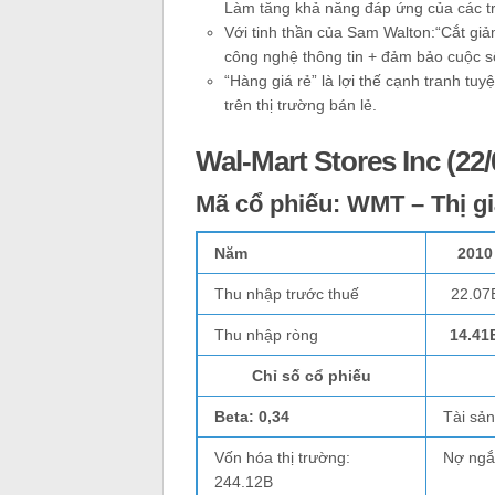
Làm tăng khả năng đáp ứng của các tru
Với tinh thần của Sam Walton:“Cắt giảm
công nghệ thông tin + đảm bảo cuộc s
“Hàng giá rẻ” là lợi thế cạnh tranh tuy
trên thị trường bán lẻ.
Wal-Mart Stores Inc (22/
Mã cổ phiếu:
WMT – Thị gi
Năm
2010
Thu nhập trước thuế
22.07
Thu nhập ròng
14.41
Chỉ số cổ phiếu
Beta: 0,34
Tài sả
Vốn hóa thị trường:
Nợ ngắ
244.12B