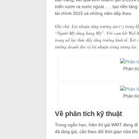
triển vươn ra nước ngoài . . . tạo nền tả
tài chính 2015 và những năm tiếp theo.
Ghi chú
: Lợi nhuận tăng trưởng âm (-) trong kh
“Người Mỹ dùng hàng Mỹ”. Với cam kết Wal-Ma
trong nỗ lực thúc đẩy tăng trưởng kinh tế. Xét
trưởng doanh thu và lợi nhuận trong tương lai.
Phân tí
Phân tí
Về phân tích kỹ thuật
Trong ngắn hạn, hiện thị giá WMT đang đi 
đà tăng giá, cần theo dõi thời gian nữa kh