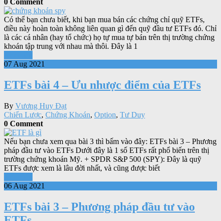
0 Comment
Có thể bạn chưa biết, khi bạn mua bán các chứng chỉ quỹ ETFs,
điều này hoàn toàn không liên quan gì đến quỹ đầu tư ETFs đó. Chỉ
là các cá nhân (hay tổ chức) họ tự mua tự bán trên thị trường chứng
khoán tập trung với nhau mà thôi. Đây là 1
Xem tiếp
07 Aug 2021
ETFs bài 4 – Ưu nhược điểm của ETFs
By
Vương Huy Đạt
Chiến Lược
,
Chứng Khoán
,
Option
,
Tư Duy
0 Comment
Nếu bạn chưa xem qua bài 3 thì bấm vào đây: ETFs bài 3 – Phương
pháp đầu tư vào ETFs Dưới đây là 1 số ETFs rất phổ biến trên thị
trường chứng khoán Mỹ. + SPDR S&P 500 (SPY): Đây là quỹ
ETFs được xem là lâu đời nhất, và cũng được biết
Xem tiếp
06 Aug 2021
ETFs bài 3 – Phương pháp đầu tư vào
ETFs