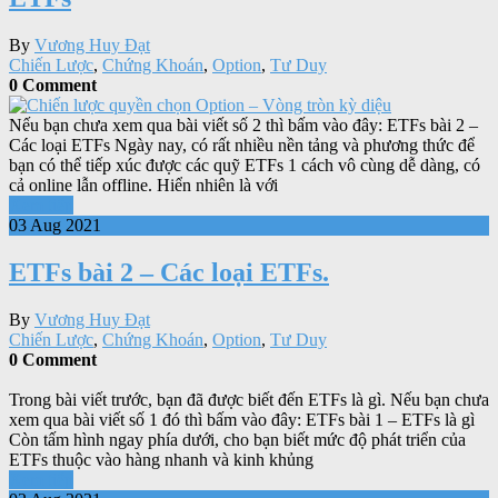
By
Vương Huy Đạt
Chiến Lược
,
Chứng Khoán
,
Option
,
Tư Duy
0 Comment
Nếu bạn chưa xem qua bài viết số 2 thì bấm vào đây: ETFs bài 2 –
Các loại ETFs Ngày nay, có rất nhiều nền tảng và phương thức để
bạn có thể tiếp xúc được các quỹ ETFs 1 cách vô cùng dễ dàng, có
cả online lẫn offline. Hiển nhiên là với
Xem tiếp
03 Aug 2021
ETFs bài 2 – Các loại ETFs.
By
Vương Huy Đạt
Chiến Lược
,
Chứng Khoán
,
Option
,
Tư Duy
0 Comment
Trong bài viết trước, bạn đã được biết đến ETFs là gì. Nếu bạn chưa
xem qua bài viết số 1 đó thì bấm vào đây: ETFs bài 1 – ETFs là gì
Còn tấm hình ngay phía dưới, cho bạn biết mức độ phát triển của
ETFs thuộc vào hàng nhanh và kinh khủng
Xem tiếp