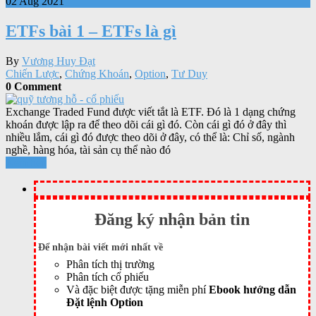
02 Aug 2021
ETFs bài 1 – ETFs là gì
By
Vương Huy Đạt
Chiến Lược
,
Chứng Khoán
,
Option
,
Tư Duy
0 Comment
Exchange Traded Fund được viết tắt là ETF. Đó là 1 dạng chứng
khoán được lập ra để theo dõi cái gì đó. Còn cái gì đó ở đây thì
nhiều lắm, cái gì đó được theo dõi ở đây, có thể là: Chỉ số, ngành
nghề, hàng hóa, tài sản cụ thể nào đó
Xem tiếp
Đăng ký nhận bản tin
Để nhận bài viết mới nhất về
Phân tích thị trường
Phân tích cổ phiếu
Và đặc biệt được tặng miễn phí
Ebook hướng dẫn
Đặt lệnh Option