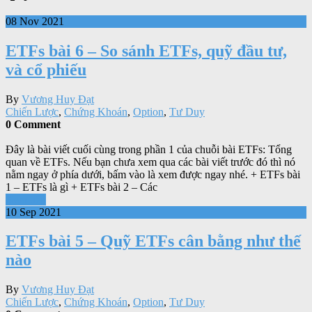
08 Nov 2021
ETFs bài 6 – So sánh ETFs, quỹ đầu tư,
và cổ phiếu
By
Vương Huy Đạt
Chiến Lược
,
Chứng Khoán
,
Option
,
Tư Duy
0 Comment
Đây là bài viết cuối cùng trong phần 1 của chuỗi bài ETFs: Tổng
quan về ETFs. Nếu bạn chưa xem qua các bài viết trước đó thì nó
nằm ngay ở phía dưới, bấm vào là xem được ngay nhé. + ETFs bài
1 – ETFs là gì + ETFs bài 2 – Các
Xem tiếp
10 Sep 2021
ETFs bài 5 – Quỹ ETFs cân bằng như thế
nào
By
Vương Huy Đạt
Chiến Lược
,
Chứng Khoán
,
Option
,
Tư Duy