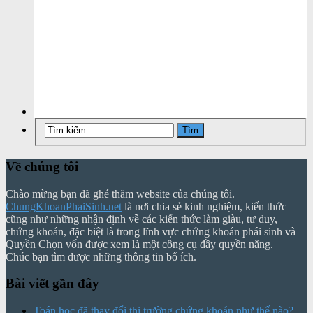
Về chúng tôi
Chào mừng bạn đã ghé thăm website của chúng tôi.
ChungKhoanPhaiSinh.net
là nơi chia sẻ kinh nghiệm, kiến thức
cũng như những nhận định về các kiến thức làm giàu, tư duy,
chứng khoán, đặc biệt là trong lĩnh vực chứng khoán phái sinh và
Quyền Chọn vốn được xem là một công cụ đầy quyền năng.
Chúc bạn tìm được những thông tin bổ ích.
Bài viết gần đây
Toán học đã thay đổi thị trường chứng khoán như thế nào?