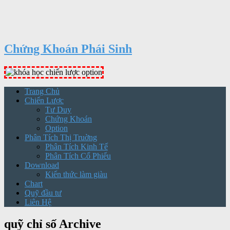
Chứng Khoán Phái Sinh
Trang Chủ
Chiến Lược
Tư Duy
Chứng Khoán
Option
Phân Tích Thị Truờng
Phân Tích Kinh Tế
Phân Tích Cổ Phiếu
Download
Kiến thức làm giàu
Chart
Quỹ đầu tư
Liên Hệ
quỹ chỉ số Archive