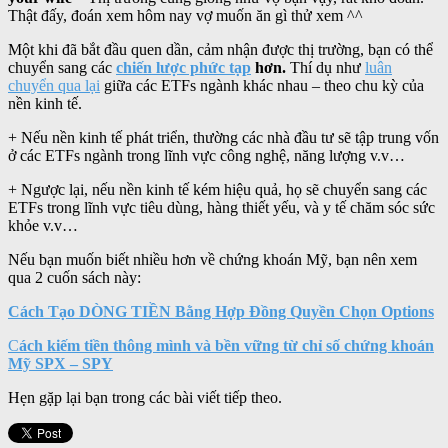
Thật đấy, đoán xem hôm nay vợ muốn ăn gì thử xem ^^
Một khi đã bắt đầu quen dần, cảm nhận được thị trường, bạn có thể
chuyển sang các
chiến lược phức tạp
hơn.
Thí dụ như
luân
chuyển qua lại
giữa các ETFs ngành khác nhau – theo chu kỳ của
nền kinh tế.
+ Nếu nền kinh tế phát triển, thường các nhà đầu tư sẽ tập trung vốn
ở các ETFs ngành trong lĩnh vực công nghệ, năng lượng v.v…
+ Ngược lại, nếu nền kinh tế kém hiệu quả, họ sẽ chuyển sang các
ETFs trong lĩnh vực tiêu dùng, hàng thiết yếu, và y tế chăm sóc sức
khỏe v.v…
Nếu bạn muốn biết nhiều hơn về chứng khoán Mỹ, bạn nên xem
qua 2 cuốn sách này:
Cách Tạo DÒNG TIỀN Bằng Hợp Đồng Quyền Chọn Options
C
ách kiếm tiền thông mình và bền vững từ chỉ số chứng khoán
Mỹ SPX – SPY
Hẹn gặp lại bạn trong các bài viết tiếp theo.