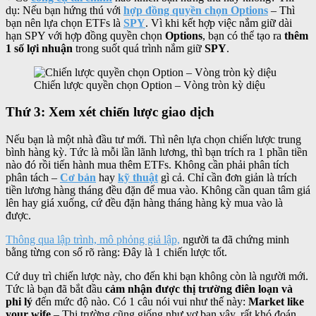
dụ: Nếu bạn hứng thú với
hợp đồng quyền chọn Options
– Thì
bạn nên lựa chọn ETFs là
SPY
. Vì khi kết hợp việc nắm giữ dài
hạn SPY với hợp đồng quyền chọn
Options
, bạn có thể tạo ra
thêm
1 số lợi nhuận
trong suốt quá trình nắm giữ
SPY
.
Chiến lược quyền chọn Option – Vòng tròn kỳ diệu
Thứ 3: Xem xét chiến lược giao dịch
Nếu bạn là một nhà đầu tư mới. Thì nên lựa chọn chiến lược trung
bình hàng kỳ. Tức là mỗi lần lãnh lương, thì bạn trích ra 1 phần tiền
nào đó rồi tiến hành mua thêm ETFs. Không cần phải phân tích
phân tách –
Cơ bản
hay
kỹ thuật
gì cả. Chỉ cần đơn giản là trích
tiền lương hàng tháng đều đặn để mua vào. Không cần quan tâm giá
lên hay giá xuống, cứ đều đặn hàng tháng hàng kỳ mua vào là
được.
Thông qua lập trình, mô phỏng giả lập,
người ta đã chứng minh
bằng từng con số rõ ràng: Đây là 1 chiến lược tốt.
Cứ duy trì chiến lược này, cho đến khi bạn không còn là người mới.
Tức là bạn đã bắt đầu
cảm nhận được thị trường điên loạn và
phi lý
đến mức độ nào. Có 1 câu nói vui như thế này:
Market like
your wife
– Thị trường cũng giống như vợ bạn vậy, rất khó đoán.