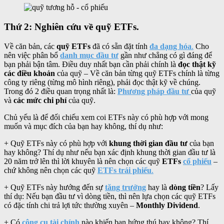
Thứ 2: Nghiên cứu về quỹ ETFs.
Về căn bản, các
quỹ ETFs
đã có sẵn đặt tính
đa dạng hóa
.
Cho
nên việc phân bổ
danh mục đầu tư
gần như chẳng có gì đáng để
bạn phải bận tâm. Điều duy nhất bạn cần phải chính là
đọc thật kỹ
các điều khoản
của quỹ – Về căn bản từng quỹ ETFs chính là từng
công ty riêng (từng mô hình riêng), phải đọc thật kỹ về chúng.
Trong đó 2 điều quan trọng nhất là:
Phương pháp đầu tư
của quỹ
và
các mức chi phí
của quỹ.
Chủ yếu là để đối chiếu xem coi ETFs này có phù hợp với mong
muốn và mục đích của bạn hay không, thí dụ như:
+ Quỹ ETFs này có phù hợp với
khung thời gian đầu tư
của bạn
hay không? Thí dụ như nếu bạn xác định khung thời gian đầu tư là
20 năm trở lên thì lời khuyên là nên chọn các quỹ
ETFs
cổ phiếu
–
chứ không nên chọn các quỹ
ETFs trái phiếu
.
+ Quỹ ETFs này hướng đến sự
tăng trưởng
hay là
dòng tiền
? Lấy
thí dụ: Nếu bạn đầu tư vì dòng tiền, thì nên lựa chọn các quỹ ETFs
có đặc tính chi trả lợi tức thường xuyên –
Monthly Dividend
.
+ Có
công cụ tài chính
nào khiến bạn hứng thú hay không? Thí