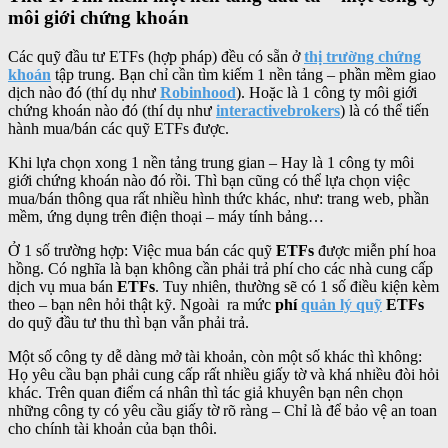
môi giới chứng khoán
Các quỹ đầu tư ETFs (hợp pháp) đều có sẵn ở
thị trường chứng
khoán
tập trung. Bạn chỉ cần tìm kiếm 1 nền tảng – phần mềm giao
dịch nào đó (thí dụ như
Robinhood
). Hoặc là 1 công ty môi giới
chứng khoán nào đó (thí dụ như
interactivebrokers
) là có thể tiến
hành mua/bán các quỹ ETFs được.
Khi lựa chọn xong 1 nền tảng trung gian – Hay là 1 công ty môi
giới chứng khoán nào đó rồi. Thì bạn cũng có thể lựa chọn việc
mua/bán thông qua rất nhiều hình thức khác, như: trang web, phần
mềm, ứng dụng trên điện thoại – máy tính bảng…
Ở 1 số trường hợp: Việc mua bán các quỹ
ETFs
được miễn phí hoa
hồng. Có nghĩa là bạn không cần phải trả phí cho các nhà cung cấp
dịch vụ mua bán
ETFs
. Tuy nhiên, thường sẽ có 1 số điều kiện kèm
theo – bạn nên hỏi thật kỹ. Ngoài ra mức
phí
quản lý quỹ
ETFs
do quỹ đầu tư thu thì bạn vẫn phải trả.
Một số công ty dễ dàng mở tài khoản, còn một số khác thì không:
Họ yêu cầu bạn phải cung cấp rất nhiều giấy tờ và khá nhiều đòi hỏi
khác. Trên quan điểm cá nhân thì tác giả khuyên bạn nên chọn
những công ty có yêu cầu giấy tờ rõ ràng – Chỉ là để bảo vệ an toan
cho chính tài khoản của bạn thôi.