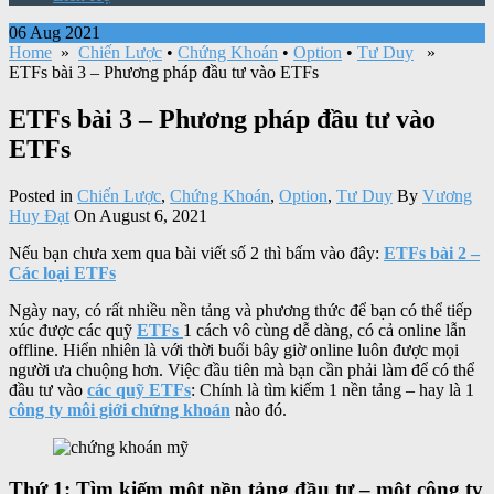
06 Aug 2021
Home
»
Chiến Lược
•
Chứng Khoán
•
Option
•
Tư Duy
»
ETFs bài 3 – Phương pháp đầu tư vào ETFs
ETFs bài 3 – Phương pháp đầu tư vào
ETFs
Posted in
Chiến Lược
,
Chứng Khoán
,
Option
,
Tư Duy
By
Vương
Huy Đạt
On August 6, 2021
Nếu bạn chưa xem qua bài viết số 2 thì bấm vào đây:
ETFs bài 2 –
Các loại ETFs
Ngày nay, có rất nhiều nền tảng và phương thức để bạn có thể tiếp
xúc được các quỹ
ETFs
1 cách vô cùng dễ dàng, có cả online lẫn
offline. Hiển nhiên là với thời buổi bây giờ online luôn được mọi
người ưa chuộng hơn. Việc đầu tiên mà bạn cần phải làm để có thể
đầu tư vào
các quỹ ETFs
: Chính là tìm kiếm 1 nền tảng – hay là 1
công ty môi giới chứng khoán
nào đó.
Thứ 1: Tìm kiếm một nền tảng đầu tư – một công ty