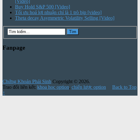
[Video]
Buy Hold S&P 500 [Video]
Tối ưu hoá lợi nhuận chỉ là 1 trò bịp [video]
Theta decay Asymmetric Volatility Selling [Video]
Fanpage
Chứng Khoán Phái Sinh
Copyright © 2026.
Trao đổi liên kết:
khoa hoc option
,
chiến lược option
Back to Top
↑