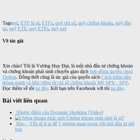
Tags:
etf
,
ETF là gì
,
ETFs
,
quỹ chỉ số
,
quỹ chứng khoán
,
quỹ đầu
tư
,
quỹ ETF
,
quỹ ETFs
,
quỹ mở
Về tác giả
Xin chào! Tôi là Vương Huy Đạt, là một nhà đầu tư chứng khoán
và chứng khoán phái sinh chuyên giao dịch
hợp động quyền chọn
Option
. Đồng thời cũng là tác giả của quyển sách
Cách kiếm tiền
thông minh và bền vững từ chỉ số chứng khoán Mỹ SPX - SPY
.
Đọc thêm về tôi
tại đây
. Kết bạn trên Facebook với tôi
tại đây
.
Bài viết liên quan
Nhược điểm của Dynamic Hedging [Video]
Chứng khoán phái sinh là gì?
Rho – Yếu tố ít ai để ý nhưng quan trọng với nhà đầu tư dài
hạn