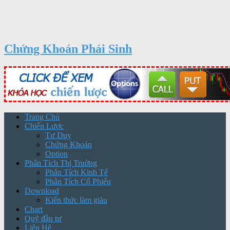
Chứng Khoán Phái Sinh
Trang Chủ
Chiến Lược
Tư Duy
Chứng Khoán
Option
Phân Tích Thị Truờng
Phân Tích Kinh Tế
Phân Tích Cổ Phiếu
Download
Kiến thức làm giàu
Chart
Quỹ đầu tư
Liên Hệ