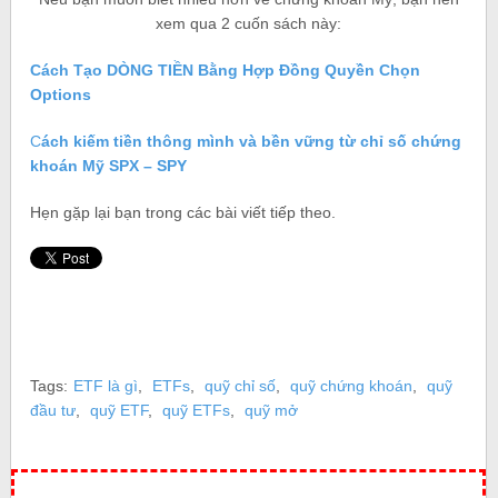
xem qua 2 cuốn sách này:
Cách Tạo DÒNG TIỀN Bằng Hợp Đồng Quyền Chọn
Options
C
ách kiếm tiền thông mình và bền vững từ chỉ số chứng
khoán Mỹ SPX – SPY
Hẹn gặp lại bạn trong các bài viết tiếp theo.
Tags:
ETF là gì
,
ETFs
,
quỹ chỉ số
,
quỹ chứng khoán
,
quỹ
đầu tư
,
quỹ ETF
,
quỹ ETFs
,
quỹ mở