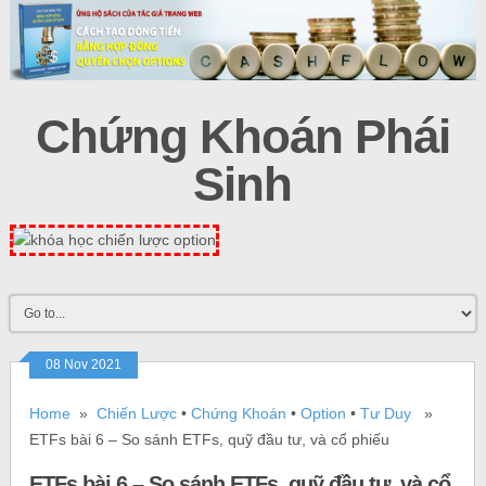
Chứng Khoán Phái
Sinh
08 Nov 2021
Home
»
Chiến Lược
•
Chứng Khoán
•
Option
•
Tư Duy
»
ETFs bài 6 – So sánh ETFs, quỹ đầu tư, và cổ phiếu
ETFs bài 6 – So sánh ETFs, quỹ đầu tư, và cổ