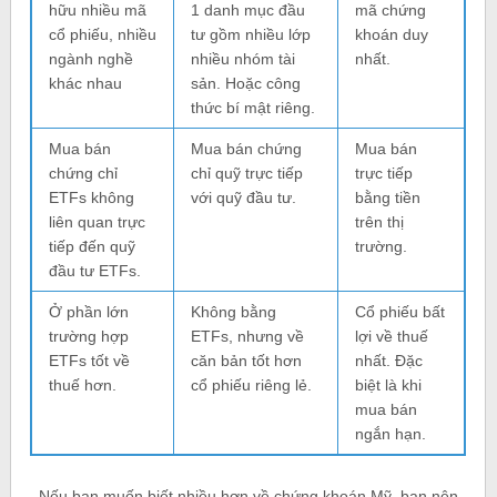
hữu nhiều mã
1 danh mục đầu
mã chứng
cổ phiếu, nhiều
tư gồm nhiều lớp
khoán duy
ngành nghề
nhiều nhóm tài
nhất.
khác nhau
sản. Hoặc công
thức bí mật riêng.
Mua bán
Mua bán chứng
Mua bán
chứng chỉ
chỉ quỹ trực tiếp
trực tiếp
ETFs không
với quỹ đầu tư.
bằng tiền
liên quan trực
trên thị
tiếp đến quỹ
trường.
đầu tư ETFs.
Ở phần lớn
Không bằng
Cổ phiếu bất
trường hợp
ETFs, nhưng về
lợi về thuế
ETFs tốt về
căn bản tốt hơn
nhất. Đặc
thuế hơn.
cổ phiếu riêng lẻ.
biệt là khi
mua bán
ngắn hạn.
Nếu bạn muốn biết nhiều hơn về chứng khoán Mỹ, bạn nên