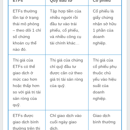
ETFs
Quỹ đầu tư
Cổ phiếu
ETFs thường
Tập hợp tiền của
Cổ phiếu là
tồn tại ở trạng
nhiều người rồi
giấy chứng
thái mô phỏng
đầu tư vào trái
nhận sở hữu
– theo dõi 1 chỉ
phiếu, cổ phiếu,
1 phần của
số chứng
và nhiều công cụ
doanh
khoán cụ thể
tài chính khác…
nghiệp.
nào đó.
Thị giá của
Thị giá của chứng
Thị giá của
ETFs có thể
chỉ quỹ đầu tư
cổ phiếu phụ
giao dịch ở
được căn cứ theo
thuộc chủ
mức cao hơn
giá trị tài sản ròng
yếu vào hiệu
hoặc thấp hơn
của quỹ.
suất của
so với giá trị tài
doanh
sản ròng của
nghiệp.
quỹ.
ETFs được
Chỉ giao dịch vào
Giao dịch
giao dịch bình
cuối ngày giao
bình thường
thường trên thị
dịch.