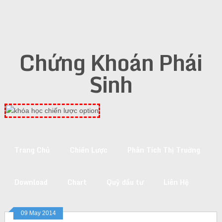
Chứng Khoán Phái
Sinh
Trang Chủ
Chiến Lược
Phân Tích Thị Truờng
Download
Chart
Quỹ đầu tư
Liên Hệ
09 May 2014