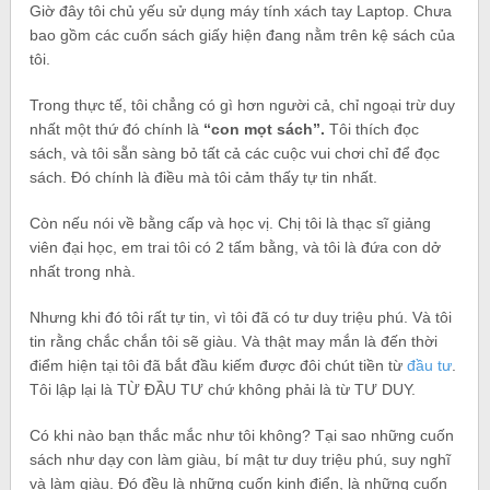
Giờ đây tôi chủ yếu sử dụng máy tính xách tay Laptop. Chưa
bao gồm các cuốn sách giấy hiện đang nằm trên kệ sách của
tôi.
Trong thực tế, tôi chẳng có gì hơn người cả, chỉ ngoại trừ duy
nhất một thứ đó chính là
“con mọt sách”.
Tôi thích đọc
sách, và tôi sẵn sàng bỏ tất cả các cuộc vui chơi chỉ để đọc
sách. Đó chính là điều mà tôi cảm thấy tự tin nhất.
Còn nếu nói về bằng cấp và học vị. Chị tôi là thạc sĩ giảng
viên đại học, em trai tôi có 2 tấm bằng, và tôi là đứa con dở
nhất trong nhà.
Nhưng khi đó tôi rất tự tin, vì tôi đã có tư duy triệu phú. Và tôi
tin rằng chắc chắn tôi sẽ giàu. Và thật may mắn là đến thời
điểm hiện tại tôi đã bắt đầu kiếm được đôi chút tiền từ
đầu tư
.
Tôi lập lại là TỪ ĐẦU TƯ chứ không phải là từ TƯ DUY.
Có khi nào bạn thắc mắc như tôi không? Tại sao những cuốn
sách như dạy con làm giàu, bí mật tư duy triệu phú, suy nghĩ
và làm giàu. Đó đều là những cuốn kinh điển, là những cuốn