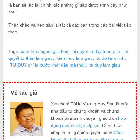
là bạn sẽ lập lại chính xác những gì sắp được trình bày như
sau”
Thân chào và hẹn gặp lại tất cả các bạn trong các bài viết tiếp
theo.
Tags:
bam theo nguoi gioi hon
,
bi quyet tu duy trieu phu
,
bí
quyết tự thân làm giàu
,
kien thuc lam giau
,
tu do tai chinh
,
TƯ DUY chỉ là bước khởi đầu mà thôi!
,
tu duy lam giau
Về tác giả
Xin chào! Tôi là Vương Huy Đạt, là một
nhà đầu tư chứng khoán và chứng
khoán phái sinh chuyên giao dịch
hợp
động quyền chọn Option
. Đồng thời
cũng là tác giả của quyển sách
Cách
kiếm tiền thông minh và bền vững từ