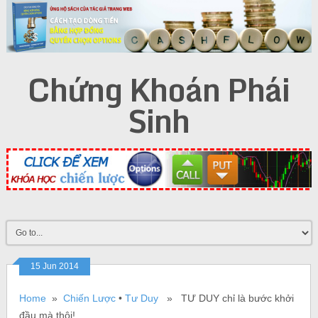
Chứng Khoán Phái
Sinh
15 Jun 2014
Home
»
Chiến Lược
•
Tư Duy
» TƯ DUY chỉ là bước khởi
đầu mà thôi!