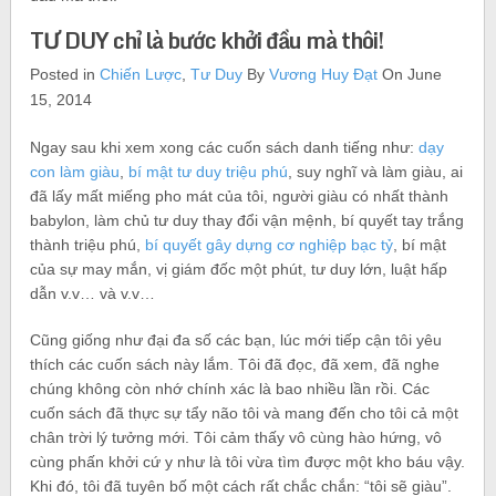
TƯ DUY chỉ là bước khởi đầu mà thôi!
Posted in
Chiến Lược
,
Tư Duy
By
Vương Huy Đạt
On June
15, 2014
Ngay sau khi xem xong các cuốn sách danh tiếng như:
dạy
con làm giàu
,
bí mật tư duy triệu phú
, suy nghĩ và làm giàu, ai
đã lấy mất miếng pho mát của tôi, người giàu có nhất thành
babylon, làm chủ tư duy thay đổi vận mệnh, bí quyết tay trắng
thành triệu phú,
bí quyết gây dựng cơ nghiệp bạc tỷ
, bí mật
của sự may mắn, vị giám đốc một phút, tư duy lớn, luật hấp
dẫn v.v… và v.v…
Cũng giống như đại đa số các bạn, lúc mới tiếp cận tôi yêu
thích các cuốn sách này lắm. Tôi đã đọc, đã xem, đã nghe
chúng không còn nhớ chính xác là bao nhiều lần rồi. Các
cuốn sách đã thực sự tẩy não tôi và mang đến cho tôi cả một
chân trời lý tưởng mới. Tôi cảm thấy vô cùng hào hứng, vô
cùng phấn khởi cứ y như là tôi vừa tìm được một kho báu vậy.
Khi đó, tôi đã tuyên bố một cách rất chắc chắn: “tôi sẽ giàu”.