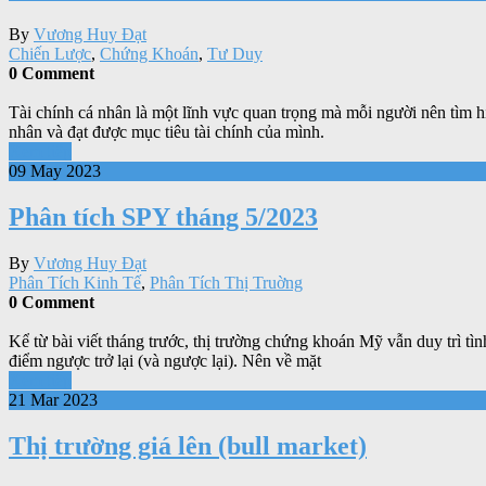
By
Vương Huy Đạt
Chiến Lược
,
Chứng Khoán
,
Tư Duy
0 Comment
Tài chính cá nhân là một lĩnh vực quan trọng mà mỗi người nên tìm hi
nhân và đạt được mục tiêu tài chính của mình.
Xem tiếp
09 May 2023
Phân tích SPY tháng 5/2023
By
Vương Huy Đạt
Phân Tích Kinh Tế
,
Phân Tích Thị Truờng
0 Comment
Kể từ bài viết tháng trước, thị trường chứng khoán Mỹ vẫn duy trì t
điểm ngược trở lại (và ngược lại). Nên về mặt
Xem tiếp
21 Mar 2023
Thị trường giá lên (bull market)