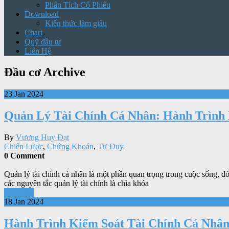
Phân Tích Cổ Phiếu
Download
Kiến thức làm giàu
Chart
Quỹ đầu tư
Liên Hệ
Đầu cơ Archive
23 Jan 2024
Quản Lý Tài Chính Cá Nhân: Hành Trình
By
Vương Huy Đạt
Chiến Lược
,
Chứng Khoán
,
Tư Duy
0 Comment
Quản lý tài chính cá nhân là một phần quan trọng trong cuộc sống, đ
các nguyên tắc quản lý tài chính là chìa khóa
Xem tiếp
18 Jan 2024
Hành Trình Kiểm Soát Tài Chính Cá Nhâ