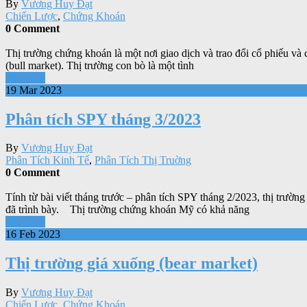
By
Vương Huy Đạt
Chiến Lược
,
Chứng Khoán
0 Comment
Thị trường chứng khoán là một nơi giao dịch và trao đổi cổ phiếu và c
(bull market). Thị trường con bò là một tình
Xem tiếp
19 Mar 2023
Phân tích SPY tháng 3/2023
By
Vương Huy Đạt
Phân Tích Kinh Tế
,
Phân Tích Thị Truờng
0 Comment
Tính từ bài viết tháng trước – phân tích SPY tháng 2/2023, thị tr
đã trình bày. Thị trường chứng khoán Mỹ có khả năng
Xem tiếp
16 Feb 2023
Thị trường giá xuống (bear market)
By
Vương Huy Đạt
Chiến Lược
,
Chứng Khoán