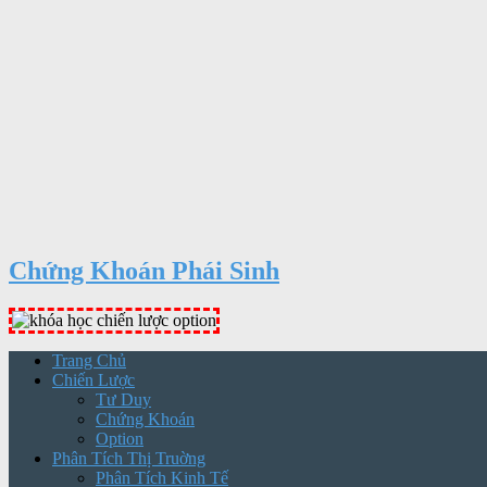
Chứng Khoán Phái Sinh
Trang Chủ
Chiến Lược
Tư Duy
Chứng Khoán
Option
Phân Tích Thị Truờng
Phân Tích Kinh Tế