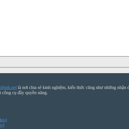
Sinh.net
là nơi chia sẻ kinh nghiệm, kiến thức cũng như những nhận đị
t công cụ đầy quyền năng.
deo]
eo]