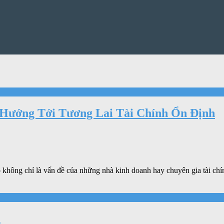
 Hướng Tới Tương Lai Tài Chính Ổn Định
ó không chỉ là vấn đề của những nhà kinh doanh hay chuyên gia tài chí
n