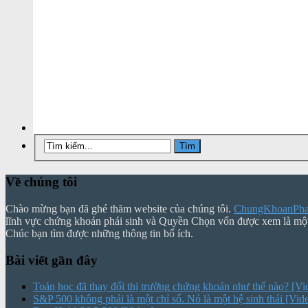
Về chúng tôi
Chào mừng bạn đã ghé thăm website của chúng tôi.
ChungKhoanPhai
lĩnh vực chứng khoán phái sinh và Quyền Chọn vốn được xem là mộ
Chúc bạn tìm được những thông tin bổ ích.
Bài viết gần đây
Toán học đã thay đổi thị trường chứng khoán như thế nào? [Vi
S&P 500 không phải là một chỉ số. Nó là một hệ sinh thái [Vid