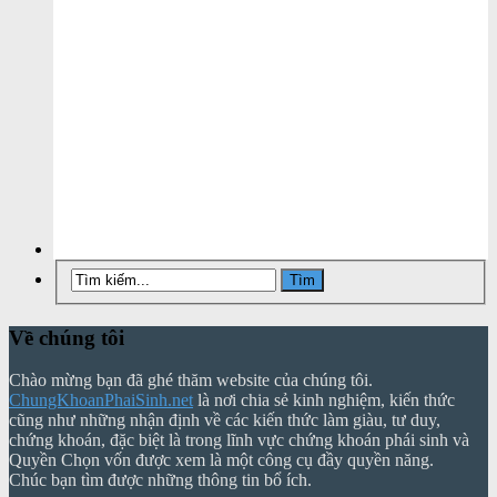
Về chúng tôi
Chào mừng bạn đã ghé thăm website của chúng tôi.
ChungKhoanPhaiSinh.net
là nơi chia sẻ kinh nghiệm, kiến thức
cũng như những nhận định về các kiến thức làm giàu, tư duy,
chứng khoán, đặc biệt là trong lĩnh vực chứng khoán phái sinh và
Quyền Chọn vốn được xem là một công cụ đầy quyền năng.
Chúc bạn tìm được những thông tin bổ ích.