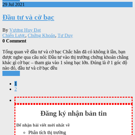
29 Jul 2021
Đầu tư và cờ bạc
By
Vương Huy Đạt
Chiến Lược
,
Chứng Khoán
,
Tư Duy
0 Comment
Tổng quan về đầu tư và cờ bạc Chắc hẳn đã có không ít lần, bạn
được nghe qua câu nói: Đầu tư vào thị trường chứng khoán chẳng
khác gì cờ bạc – tham gia vào 1 sòng bạc lớn. Đúng là ở 1 góc độ
nào đó, đầu tư và cờ bạc đều
Xem tiếp
1
2
Đăng ký nhận bản tin
Để nhận bài viết mới nhất về
Phân tích thị trường