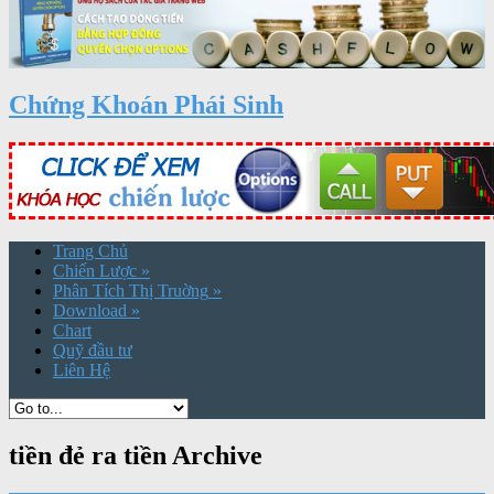
Chứng Khoán Phái Sinh
Trang Chủ
Chiến Lược
»
Phân Tích Thị Truờng
»
Download
»
Chart
Quỹ đầu tư
Liên Hệ
tiền đẻ ra tiền Archive