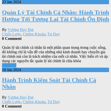
23 Jan 2024
Quản Lý Tài Chính Cá Nhân: Hành Trình
Hướng Tới Tương Lai Tài Chính Ổn Định
By
Vương Huy Đạt
Chiến Lược
,
Chứng Khoán
,
Tư Duy
0 Comment
Quản lý tài chính cá nhân là một phần quan trọng trong cuộc sống,
đó không chỉ là vấn đề của những nhà kinh doanh hay chuyên gia
tài chính mà còn là trách nhiệm của mỗi cá nhân. Việc hiểu rõ và áp
dụng các nguyên tắc quản lý tài chính là chìa khóa
Xem tiếp
18 Jan 2024
Hành Trình Kiểm Soát Tài Chính Cá
Nhân
By
Vương Huy Đạt
Chiến Lược
,
Chứng Khoán
,
Tư Duy
0 Comment