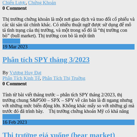
Chiến Lược
,
Chứng Khoán
0 Comment
Thị trường chứng khoán là một nơi giao dịch và trao đổi cổ phiếu và
các tài sản tài chính khác. Có nhiều thuật ngữ được sử dụng để mô
tả tình trạng của thị trường, và một trong số đó là “thị trường con
bò” (bull market). Thị trường con bò là một tình
Xem tiếp
19 Mar 2023
Phân tích SPY tháng 3/2023
By
Vương Huy Đạt
Phân Tích Kinh Tế
,
Phân Tích Thị Truờng
0 Comment
Tính từ bài viết tháng trước – phân tích SPY tháng 2/2023, thị
trường chung S&P500 – SPX – SPY về căn bản là đi ngang nhưng
với những mức biến động lớn. Không khác mấy so với những gì mà
trước đó đã trình bày. Thị trường chứng khoán Mỹ có khả năng
Xem tiếp
16 Feb 2023
Thị trường giá xuống (bear market)