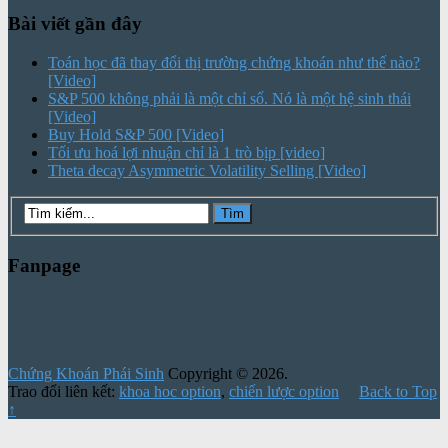
Bài viết gần đây
Toán học đã thay đổi thị trường chứng khoán như thế nào?
[Video]
S&P 500 không phải là một chỉ số. Nó là một hệ sinh thái
[Video]
Buy Hold S&P 500 [Video]
Tối ưu hoá lợi nhuận chỉ là 1 trò bịp [video]
Theta decay Asymmetric Volatility Selling [Video]
Fanpage
Chứng Khoán Phái Sinh
Copyright © 2026.
Trao đổi liên kết:
khoa hoc option
,
chiến lược option
Back to Top
↑