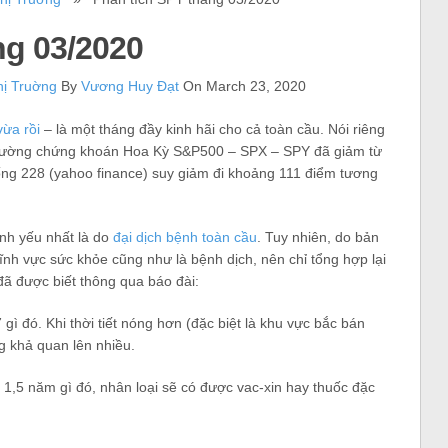
ng 03/2020
hị Truờng
By
Vương Huy Đạt
On March 23, 2020
vừa rồi
– là một tháng đầy kinh hãi cho cả toàn cầu. Nói riêng
hị trường chứng khoán Hoa Kỳ S&P500 – SPX – SPY đã giảm từ
ống 228 (yahoo finance) suy giảm đi khoảng 111 điểm tương
ính yếu nhất là do
đại dịch bệnh toàn cầu
. Tuy nhiên, do bản
ĩnh vực sức khỏe cũng như là bệnh dịch, nên chỉ tổng hợp lại
đã được biết thông qua báo đài:
ì đó. Khi thời tiết nóng hơn (đặc biệt là khu vực bắc bán
g khả quan lên nhiều.
g 1,5 năm gì đó, nhân loại sẽ có được vac-xin hay thuốc đặc