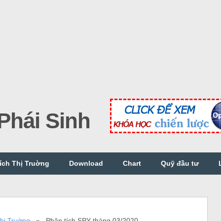
hái Sinh
ích Thị Truờng
Download
Chart
Quỹ đầu tư
hị Truờng
» Phân tích SPY tháng 03/2020