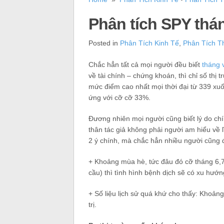
Phân tích SPY thá
Posted in
Phân Tích Kinh Tế
,
Phân Tích T
Chắc hẳn tất cả mọi người đều biết
tháng 
về tài chính – chứng khoán, thì chỉ số t
mức điểm cao nhất mọi thời đại từ 339 xu
ứng với cỡ cỡ 33%.
Đương nhiên mọi người cũng biết lý do ch
thân tác giả không phải người am hiểu về l
2 ý chính, mà chắc hẳn nhiều người cũng 
+ Khoảng mùa hè, tức đâu đó cỡ tháng 6,7 g
cầu) thì tình hình bệnh dịch sẽ có xu hướn
+ Số liệu lịch sử quá khứ cho thấy: Khoản
trị.