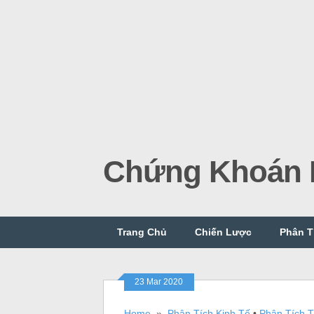
Chứng Khoán P
Trang Chủ
Chiến Lược
Phân T
23 Mar 2020
Home
»
Phân Tích Kinh Tế
•
Phân Tích T