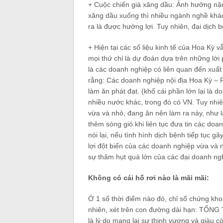
+ Cuộc chiến giá xăng dầu: Ảnh hưởng nặng
xăng dầu xuống thì nhiều ngành nghề khá
ra là được hưởng lợi. Tuy nhiên, đại dịch b
+ Hiện tại các số liệu kinh tế của Hoa Kỳ 
mọi thứ chỉ là dự đoán dựa trên những lời
là các doanh nghiệp có liên quan đến xuất 
rằng: Các doanh nghiệp nội địa Hoa Kỳ – P
làm ăn phát đạt. (khổ cái phần lớn lại là 
nhiều nước khác, trong đó có VN. Tuy nhi
vừa và nhỏ, đang ăn nên làm ra này, như là
thêm sóng gió khi liên tục đưa tin các doa
nói lại, nếu tình hình dịch bệnh tiếp tục gâ
lợi đột biến của các doanh nghiệp vừa và 
sự thâm hụt quá lớn của các đại doanh ng
Không có cái hố rơi nào là mãi mãi:
Ở 1 số thời điểm nào đó, chỉ số chứng kh
nhiên, xét trên con đường dài hạn: TỔNG
là lý do mang lại sự thịnh vượng và giàu