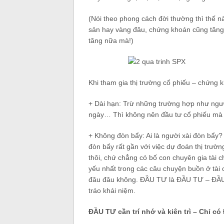
(Nói theo phong cách đời thường thì thế nà
sản hay vàng đâu, chứng khoán cũng tăng 
tăng nữa mà!)
Khi tham gia thị trường cổ phiếu – chứng 
+ Dài hạn: Trừ những trường hợp như người
ngày… Thì không nên đầu tư cổ phiếu mà có
+ Không đòn bẩy: Ai là người xài đòn bẩ
đòn bẩy rất gần với việc dự đoán thị trường.
thôi, chứ chẳng có bố con chuyên gia tài c
yếu nhất trong các câu chuyện buồn ở tài 
đâu đâu không. ĐẦU TƯ là ĐẦU TƯ – ĐẦU 
tráo khái niệm.
ĐẦU TƯ cần trí nhớ và kiên trì – Chỉ c