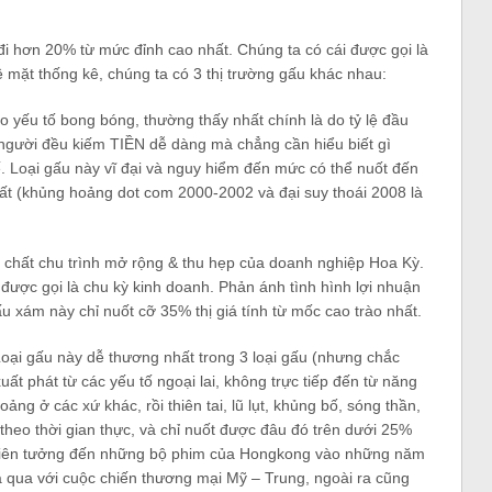
i hơn 20% từ mức đỉnh cao nhất. Chúng ta có cái được gọi là
về mặt thống kê, chúng ta có 3 thị trường gấu khác nhau:
 yếu tố bong bóng, thường thấy nhất chính là do tỷ lệ đầu
 người đều kiếm TIỀN dễ dàng mà chẳng cần hiểu biết gì
ế. Loại gấu này vĩ đại và nguy hiểm đến mức có thể nuốt đến
nhất (khủng hoảng dot com 2000-2002 và đại suy thoái 2008 là
h chất chu trình mở rộng & thu hẹp của doanh nghiệp Hoa Kỳ.
ược gọi là chu kỳ kinh doanh. Phản ánh tình hình lợi nhuận
u xám này chỉ nuốt cỡ 35% thị giá tính từ mốc cao trào nhất.
oại gấu này dễ thương nhất trong 3 loại gấu (nhưng chắc
xuất phát từ các yếu tố ngoại lai, không trực tiếp đến từ năng
ảng ở các xứ khác, rồi thiên tai, lũ lụt, khủng bố, sóng thần,
heo thời gian thực, và chỉ nuốt được đâu đó trên dưới 25%
 dễ liên tưởng đến những bộ phim của Hongkong vào những năm
a qua với cuộc chiến thương mại Mỹ – Trung, ngoài ra cũng