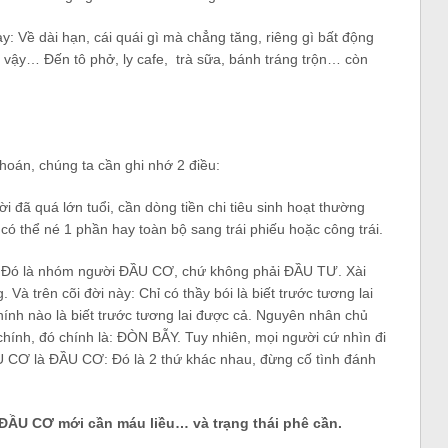
y: Về dài hạn, cái quái gì mà chẳng tăng, riêng gì bất động
vậy… Đến tô phở, ly cafe,
trà sữa, bánh tráng trộn… còn
khoán, chúng ta cần ghi nhớ 2 điều:
 đã quá lớn tuổi, cần dòng tiền chi tiêu sinh hoạt thường
 thể né 1 phần hay toàn bộ sang trái phiếu hoặc công trái.
y? Đó là nhóm người ĐẦU CƠ, chứ không phải ĐẦU TƯ. Xài
 Và trên cõi đời này: Chỉ có thầy bói là biết trước tương lai
hính nào là biết trước tương lai được cả. Nguyên nhân chủ
chính, đó chính là: ĐÒN BẪY. Tuy nhiên, mọi người cứ nhìn đi
CƠ là ĐẦU CƠ: Đó là 2 thứ khác nhau, đừng cố tình đánh
ó ĐẦU CƠ mới cần máu liều… và trạng thái phê cần.