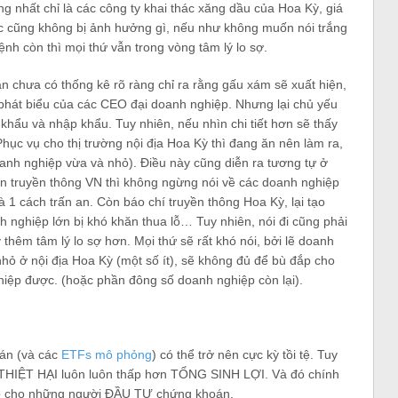
 nhất chỉ là các công ty khai thác xăng dầu của Hoa Kỳ, giá
c cũng không bị ảnh hưởng gì, nếu như không muốn nói trắng
ệnh còn thì mọi thứ vẫn trong vòng tâm lý lo sợ.
vẫn chưa có thống kê rõ ràng chỉ ra rằng gấu xám sẽ xuất hiện,
 phát biểu của các CEO đại doanh nghiệp. Nhưng lại chủ yếu
khẩu và nhập khẩu. Tuy nhiên, nếu nhìn chi tiết hơn sẽ thấy
hục vụ cho thị trường nội địa Hoa Kỳ thì đang ăn nên làm ra,
doanh nghiệp vừa và nhỏ). Điều này cũng diễn ra tương tự ở
ên truyền thông VN thì không ngừng nói về các doanh nghiệp
 1 cách trấn an. Còn báo chí truyền thông Hoa Kỳ, lại tạo
nh nghiệp lớn bị khó khăn thua lỗ… Tuy nhiên, nói đi cũng phải
y thêm tâm lý lo sợ hơn. Mọi thứ sẽ rất khó nói, bởi lẽ doanh
nhỏ ở nội địa Hoa Kỳ (một số ít), sẽ không đủ để bù đắp cho
hiệp được. (hoặc phần đông số doanh nghiệp còn lại).
oán (và các
ETFs mô phỏng
) có thể trở nên cực kỳ tồi tệ. Tuy
 THIỆT HẠI luôn luôn thấp hơn TỔNG SINH LỢI. Và đó chính
 có cho những người ĐẦU TƯ chứng khoán.