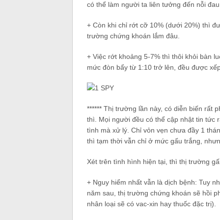
có thể làm người ta liên tưởng đến nỗi đau
+ Còn khi chỉ rớt cỡ 10% (dưới 20%) thì đư
trường chứng khoán lắm đâu.
+ Việc rớt khoảng 5-7% thì thôi khỏi bàn l
mức đòn bẩy từ 1:10 trở lên, đều được xế
****** Thị trường lần này, có diễn biến rất 
thì. Mọi người đều có thể cập nhật tin tức
tình mà xử lý. Chỉ vỏn vẹn chưa đầy 1 th
thì tạm thời vẫn chỉ ở mức gấu trắng, như
Xét trên tình hình hiện tại, thì thị trường g
+ Nguy hiểm nhất vẫn là dịch bệnh: Tuy nhi
năm sau, thị trường chứng khoán sẽ hồi ph
nhân loại sẽ có vac-xin hay thuốc đặc trị).