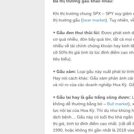
Ba thị trường gấu khác nhau:
Khi thị trường chung SPX – SPY suy giảm đ
thị trường gấu (
bear market
). Tuy nhiên, 
+ Gấu đen thui thùi lùi:
Được phát sinh do
cơ quá nhiều, đòn bẩy quá lớn, tất cả mọi
nhiều về tài chính chứng khoán hay kinh t
cỡ 50% thị giá tính từ lúc đỉnh điểm cao 
tiêu biểu).
+ Gấu xám:
Loại gấu này xuất phát từ tín
Hay nói cách khác: Gấu xám phản ánh cái đ
và rủi ro của các doanh nghiệp Hoa Kỳ. Gấ
+ Gấu lai hay là gấu trắng cũng được:
L
không dễ thường bằng bò –
Bull market
), 
lực nội tại của Hoa Kỳ. Thí dụ như khủng ho
dịch bệnh… Gấu này có tuổi thọ khá ngắn t
thị giá, tính từ đỉnh điểm cao nhất. (rất
1990, hoặc không thì gần nhất là 2018 vừ