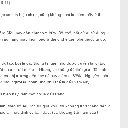
 9-11).
ợc xem là hiệu chỉnh, cũng không phải là hiếm thấy ở thị
uôn: Điều này gần như cơm bữa. Bởi thế, bất cứ ai sử dụng
p vào hàng máu liều hoặc là đang phê cần phê thuốc gì đó.
phức tạp, bởi lẽ các thông tin gần như được truyền tải đi tức
 rất nhanh, rất nhiều… Nhưng lại không đủ thời gian để bình
áng mà thị trường đến nay đã suy giảm đi 33% – Nguyên nhân
ng mọi người lại phản ứng như thể là gấu xám vậy.
ấu hiện nay, tạm thời chỉ là gấu trắng:
ên, theo số liệu lịch sử quá khứ, thì khoảng từ 4 tháng đến 2
ục lại mức đỉnh cũ ban đầu. (và khoảng 1,5 năm sau thì