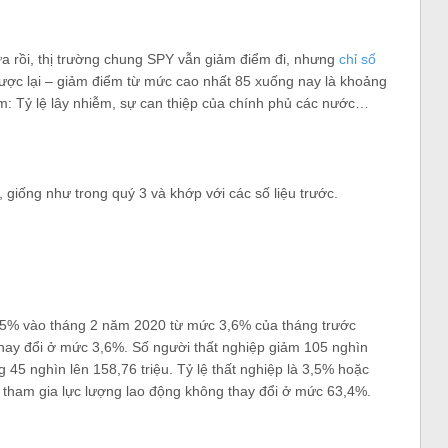
a rồi, thị trường chung SPY vẫn giảm điểm đi, nhưng
chỉ số
gược lại – giảm điểm từ mức cao nhất 85 xuống nay là khoảng
m: Tỷ lệ lây nhiễm, sự can thiệp của chính phủ các nước…
 giống như trong quý 3 và khớp với các số liệu trước.
3,5% vào tháng 2 năm 2020 từ mức 3,6% của tháng trước
g thay đổi ở mức 3,6%. Số người thất nghiệp giảm 105 nghìn
g 45 nghìn lên 158,76 triệu. Tỷ lệ thất nghiệp là 3,5% hoặc
lệ tham gia lực lượng lao động không thay đổi ở mức 63,4%.