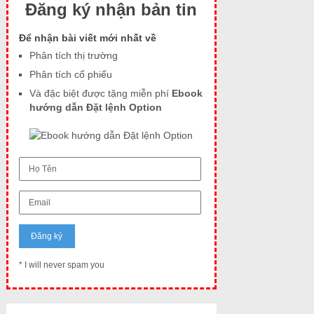
Đăng ký nhận bản tin
Để nhận bài viết mới nhất về
Phân tích thị trường
Phân tích cổ phiếu
Và đặc biệt được tặng miễn phí
Ebook
hướng dẫn Đặt lệnh Option
* I will never spam you