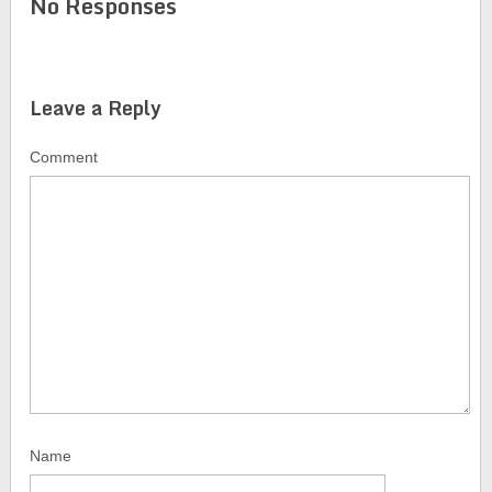
No Responses
Leave a Reply
Comment
Name