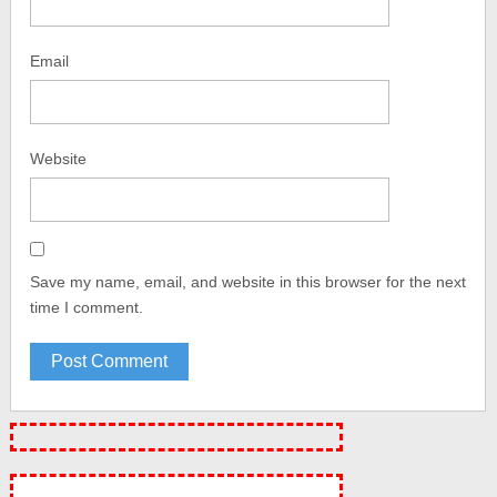
Email
Website
Save my name, email, and website in this browser for the next
time I comment.