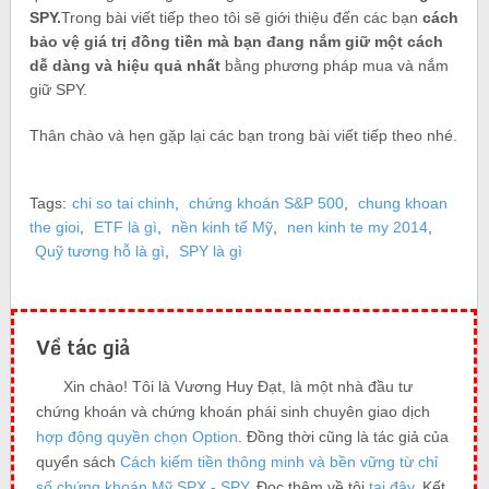
SPY.
Trong bài viết tiếp theo tôi sẽ giới thiệu đến các bạn
cách
bảo vệ giá trị đồng tiền mà bạn đang nắm giữ một cách
dễ dàng và hiệu quả nhất
bằng phương pháp mua và nắm
giữ SPY.
Thân chào và hẹn gặp lại các bạn trong bài viết tiếp theo nhé.
Tags:
chi so tai chinh
,
chứng khoán S&P 500
,
chung khoan
the gioi
,
ETF là gì
,
nền kinh tế Mỹ
,
nen kinh te my 2014
,
Quỹ tương hỗ là gì
,
SPY là gì
Về tác giả
Xin chào! Tôi là Vương Huy Đạt, là một nhà đầu tư
chứng khoán và chứng khoán phái sinh chuyên giao dịch
hợp động quyền chọn Option
. Đồng thời cũng là tác giả của
quyển sách
Cách kiếm tiền thông minh và bền vững từ chỉ
số chứng khoán Mỹ SPX - SPY
. Đọc thêm về tôi
tại đây
. Kết