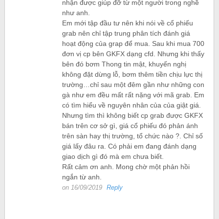
nhận được giúp đỡ từ một người trong nghề
như anh.
Em mới tập đầu tư nên khi nói về cổ phiếu
grab nên chỉ tập trung phân tích đánh giá
hoạt động của grap để mua. Sau khi mua 700
đơn vị cp bên GKFX dạng cfd. Nhưng khi thấy
bên đó bơm Thong tin mật, khuyến nghị
không đặt dừng lỗ, bơm thêm tiền chịu lực thị
trường…chỉ sau một đêm gần như những con
gà như em đều mất rất nặng với mã grab. Em
có tìm hiểu về nguyên nhân của của giật giá.
Nhưng tìm thì không biết cp grab được GKFX
bán trên cơ sở gì, giá cổ phiếu đó phản ánh
trên sàn hay thị trường, tổ chức nào ?. Chỉ số
giá lấy đâu ra. Có phải em đang đánh dạng
giao dịch gì đó mà em chưa biết.
Rất cảm ơn anh. Mong chờ một phản hồi
ngắn từ anh.
on 16/09/2019
Reply