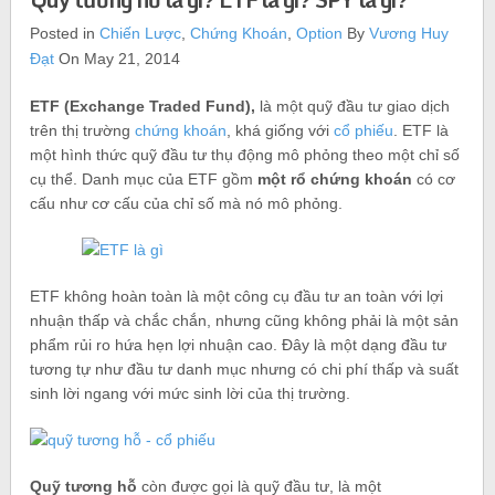
Posted in
Chiến Lược
,
Chứng Khoán
,
Option
By
Vương Huy
Đạt
On May 21, 2014
ETF (Exchange Traded Fund),
là một quỹ đầu tư giao dịch
trên thị trường
chứng khoán
, khá giống với
cổ phiếu
. ETF là
một hình thức quỹ đầu tư thụ động mô phỏng theo một chỉ số
cụ thể. Danh mục của ETF gồm
một rổ chứng khoán
có cơ
cấu như cơ cấu của chỉ số mà nó mô phỏng.
ETF không hoàn toàn là một công cụ đầu tư an toàn với lợi
nhuận thấp và chắc chắn, nhưng cũng không phải là một sản
phẩm rủi ro hứa hẹn lợi nhuận cao. Đây là một dạng đầu tư
tương tự như đầu tư danh mục nhưng có chi phí thấp và suất
sinh lời ngang với mức sinh lời của thị trường.
Quỹ tương hỗ
còn được gọi là quỹ đầu tư, là một