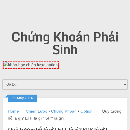
Chứng Khoán Phái
Sinh
21 May 2014
Home
»
Chiến Lược
•
Chứng Khoán
•
Option
» Quỹ tương
hỗ là gì? ETF là gì? SPY là gì?
Quỹ tương hỗ là gì? ETF là gì? SPY là gì?