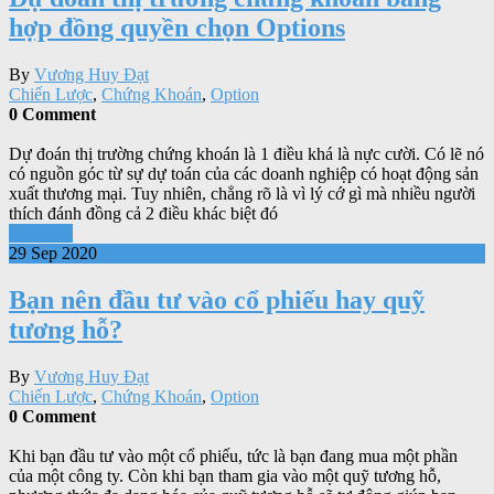
hợp đồng quyền chọn Options
By
Vương Huy Đạt
Chiến Lược
,
Chứng Khoán
,
Option
0 Comment
Dự đoán thị trường chứng khoán là 1 điều khá là nực cười. Có lẽ nó
có nguồn góc từ sự dự toán của các doanh nghiệp có hoạt động sản
xuất thương mại. Tuy nhiên, chẳng rõ là vì lý cớ gì mà nhiều người
thích đánh đồng cả 2 điều khác biệt đó
Xem tiếp
29 Sep 2020
Bạn nên đầu tư vào cổ phiếu hay quỹ
tương hỗ?
By
Vương Huy Đạt
Chiến Lược
,
Chứng Khoán
,
Option
0 Comment
Khi bạn đầu tư vào một cổ phiếu, tức là bạn đang mua một phần
của một công ty. Còn khi bạn tham gia vào một quỹ tương hỗ,