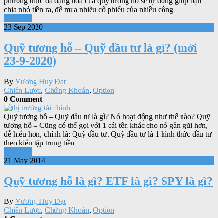
phương thức đa dạng hóa của quỹ tương hỗ sẽ tự động giúp bạn
chia nhỏ tiền ra, để mua nhiều cổ phiếu của nhiều công
Xem tiếp
23 Sep 2020
Quỹ tương hỗ – Quỹ đầu tư là gì? (mới
23-9-2020)
By
Vương Huy Đạt
Chiến Lược
,
Chứng Khoán
,
Option
0 Comment
Quỹ tương hỗ – Quỹ đầu tư là gì? Nó hoạt động như thế nào? Quỹ
tương hỗ – Cũng có thể gọi với 1 cái tên khác cho nó gần gũi hơn,
dễ hiểu hơn, chính là: Quỹ đầu tư. Quỹ đầu tư là 1 hình thức đầu tư
theo kiểu tập trung tiền
Xem tiếp
21 May 2014
Quỹ tương hỗ là gì? ETF là gì? SPY là gì?
By
Vương Huy Đạt
Chiến Lược
,
Chứng Khoán
,
Option