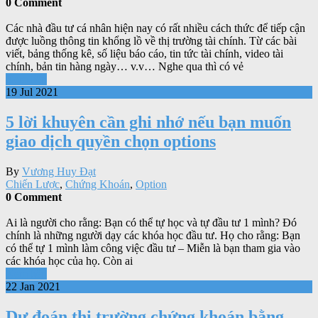
0 Comment
Các nhà đầu tư cá nhân hiện nay có rất nhiều cách thức để tiếp cận
được luồng thông tin khổng lồ về thị trường tài chính. Từ các bài
viết, bảng thống kê, số liệu báo cáo, tin tức tài chính, video tài
chính, bản tin hàng ngày… v.v… Nghe qua thì có vẻ
Xem tiếp
19 Jul 2021
5 lời khuyên cần ghi nhớ nếu bạn muốn
giao dịch quyền chọn options
By
Vương Huy Đạt
Chiến Lược
,
Chứng Khoán
,
Option
0 Comment
Ai là người cho rằng: Bạn có thể tự học và tự đầu tư 1 mình? Đó
chính là những người dạy các khóa học đầu tư. Họ cho rằng: Bạn
có thể tự 1 mình làm công việc đầu tư – Miễn là bạn tham gia vào
các khóa học của họ. Còn ai
Xem tiếp
22 Jan 2021
Dự đoán thị trường chứng khoán bằng