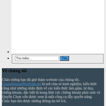
Về chúng tôi
Chào mừng bạn đã ghé thăm website của chúng tôi.
ChungKhoanPhaiSinh.net
là nơi chia sẻ kinh nghiệm, kiến thức
cũng như những nhận định về các kiến thức làm giàu, tư duy,
chứng khoán, đặc biệt là trong lĩnh vực chứng khoán phái sinh và
Quyền Chọn vốn được xem là một công cụ đầy quyền năng.
Chúc bạn tìm được những thông tin bổ ích.