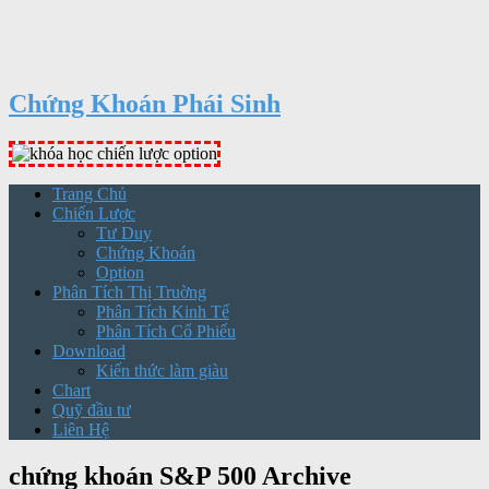
Chứng Khoán Phái Sinh
Trang Chủ
Chiến Lược
Tư Duy
Chứng Khoán
Option
Phân Tích Thị Truờng
Phân Tích Kinh Tế
Phân Tích Cổ Phiếu
Download
Kiến thức làm giàu
Chart
Quỹ đầu tư
Liên Hệ
chứng khoán S&P 500 Archive