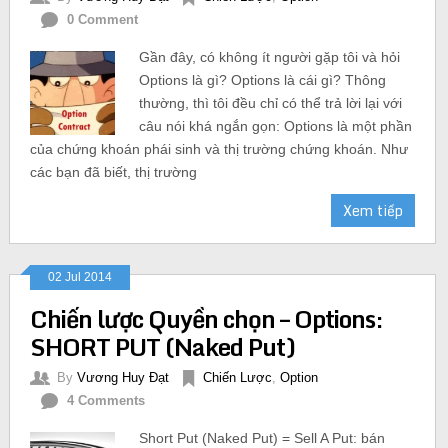
0 Comment
Gần đây, có không ít người gặp tôi và hỏi
Options là gì? Options là cái gì? Thông
thường, thì tôi đều chỉ có thể trả lời lại với
câu nói khá ngắn gọn: Options là một phần
của chứng khoán phái sinh và thị trường chứng khoán. Như
các bạn đã biết, thị trường
Xem tiếp
02 Jul 2014
Chiến lược Quyền chọn – Options:
SHORT PUT (Naked Put)
By
Vương Huy Đạt
Chiến Lược
,
Option
4 Comments
Short Put (Naked Put) = Sell A Put: bán