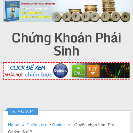
Chứng Khoán Phái
Sinh
26 May 2014
Home
»
Chiến Lược
•
Option
» Quyền chọn bán: Put
Option là gì?