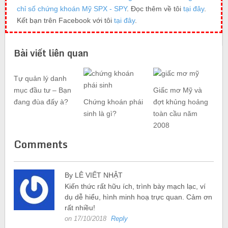
chỉ số chứng khoán Mỹ SPX - SPY
. Đọc thêm về tôi
tại đây
.
Kết bạn trên Facebook với tôi
tại đây
.
Bài viết liên quan
Tự quản lý danh
mục đầu tư – Bạn
Giấc mơ Mỹ và
đang đùa đấy à?
Chứng khoán phái
đợt khủng hoảng
sinh là gì?
toàn cầu năm
2008
Comments
By LÊ VIẾT NHẬT
Kiến thức rất hữu ích, trình bày mạch lạc, ví
dụ dễ hiểu, hình minh hoạ trực quan. Cảm ơn
rất nhiều!
on 17/10/2018
Reply