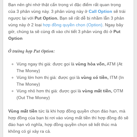
Bạn nên ghi nhớ thật cẩn trọng vì đặc điểm rất quan trọng
của 3 phân vùng này. 3 phân vùng này ở
Call Option
sẽ trái
ngược lại với
Put Option.
Bạn sẽ rất dễ bị nhầm lẫn 3 phân
vùng này ở 2 loại
hợp đồng quyền chọn (Option)
. Ngay bây
giờ, chúng ta sẽ cùng đi vào chi tiết 3 phân vùng đó ở
Put
Option
Ở trường hợp Put Option:
Vùng ngay thị giá: được gọi là
vùng hòa vốn,
ATM (At
The Money)
Vùng lớn hơn thị giá: được gọi là
vùng có tiền,
ITM (In
The Money)
Vùng nhỏ hơn thị giá: được gọi là
vùng mất tiền,
OTM
(Out The Money)
Vùng mất tiền
tức là khi hợp đồng quyền chọn đáo hạn, mà
hợp đồng của bạn bị rơi vào vùng mất tiền thì hợp đồng đó sẽ
đáo hạn vô nghĩa, hợp đồng quyền chọn sẽ kết thúc mà
không có gì xảy ra cả.