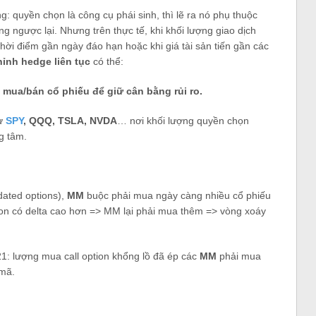
g: quyền chọn là công cụ phái sinh, thì lẽ ra nó phụ thuộc
g ngược lại. Nhưng trên thực tế, khi khối lượng giao dịch
 thời điểm gần ngày đáo hạn hoặc khi giá tài sản tiến gần các
ỉnh hedge liên tục
có thể:
ế mua/bán cổ phiếu để giữ cân bằng rủi ro.
hư
SPY
, QQQ, TSLA, NVDA
… nơi khối lượng quyền chọn
g tâm.
dated options),
MM
buộc phải mua ngày càng nhiều cổ phiếu
tion có delta cao hơn => MM lại phải mua thêm => vòng xoáy
: lượng mua call option khổng lồ đã ép các
MM
phải mua
 mã.