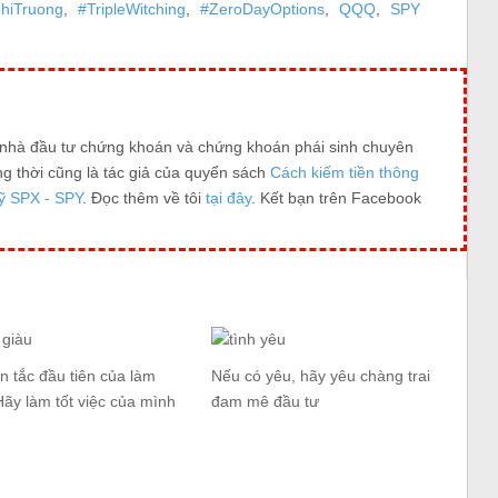
hiTruong
,
#TripleWitching
,
#ZeroDayOptions
,
QQQ
,
SPY
t nhà đầu tư chứng khoán và chứng khoán phái sinh chuyên
ng thời cũng là tác giả của quyển sách
Cách kiếm tiền thông
ỹ SPX - SPY
. Đọc thêm về tôi
tại đây
. Kết bạn trên Facebook
 tắc đầu tiên của làm
Nếu có yêu, hãy yêu chàng trai
Hãy làm tốt việc của mình
đam mê đầu tư