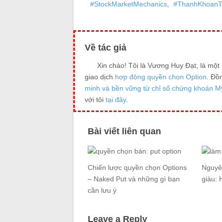
#StockMarketMechanics
,
#ThanhKhoanT
Về tác giả
Xin chào! Tôi là Vương Huy Đạt, là mộ
giao dịch
hợp động quyền chọn Option
. Đồ
minh và bền vững từ chỉ số chứng khoán M
với tôi
tại đây
.
Bài viết liên quan
Chiến lược quyền chọn Options
Nguyên
– Naked Put và những gì bạn
giàu: 
cần lưu ý
Leave a Reply