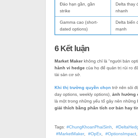
Đáo hạn gần, gần
Delta thay 
strike
nhanh
Gamma cao (short-
Delta biến
dated options)
mạnh
6 Kết luận
Market Maker
không chỉ là “người bán opti
hành vi hedge
của họ để quản trị rủi ro 
tài sản cơ sở.
Khi thị trường quyền chọn
trở nên sôi đ
day options, weekly options),
ảnh hưởng c
là một trong những yếu tố gây nên những 
giải thích bằng phân tích cơ bản hay ti
Tags:
#ChungKhoanPhaiSinh
,
#DeltaHed
#MarketMaker
,
#OpEx
,
#OptionsImpact