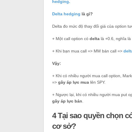
hedging.
Delta hedging
là gì?
Delta đo mức độ thay đổi giá của option tư
+ Một call option có
delta
là +0.6, nghĩa l
+ Khi bạn mua call => MM bán call =>
del
Vậy:
+ Khi có nhiều người mua call option, Ma
=>
gây áp lực mua
lên SPY.
+ Ngược lại, khi có nhiều người mua put 
gây áp lực bán
.
4 Tại sao quyền chọn c
cơ sở?