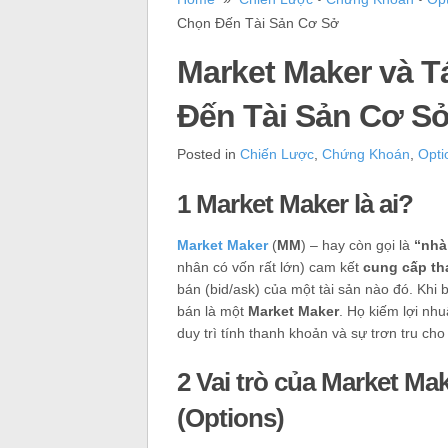
Chọn Đến Tài Sản Cơ Sở
Market Maker và 
Đến Tài Sản Cơ S
Posted in
Chiến Lược
,
Chứng Khoán
,
Opti
1 Market Maker là ai?
Market Maker
(
MM
) – hay còn gọi là
“nhà
nhân có vốn rất lớn) cam kết
cung cấp th
bán (bid/ask) của một tài sản nào đó. Kh
bán là một
Market Maker
. Họ kiếm lợi nh
duy trì tính thanh khoản và sự trơn tru cho 
2 Vai trò của Market Ma
(Options)