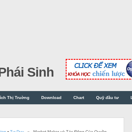
hái Sinh
ích Thị Truờng
Download
Chart
Quỹ đầu tư
ion
•
Tư Duy
» Market Maker và Tác Động Của Quyền