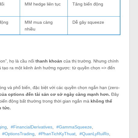
đổi
MM hedge liên tục
Tăng biến động
 động
MM mua càng
Dễ gây squeeze
nhiều
on”, họ là cầu nối
thanh khoản
của thị trường. Nhưng chính
đã tạo ra một kênh ảnh hưởng ngược: từ quyền chọn => đến
ộng và phổ biến, đặc biệt với các quyền chọn ngắn hạn (zero-
ủa options đến tài sản cơ sở ngày càng mạnh hơn.
Đây
biến động bất thường trong thời gian ngắn mà
không thể
n tức.
ging
,
#FinancialDerivatives
,
#GammaSqueeze
,
,
#OptionsTrading
,
#PhanTichKyThuat
,
#QuanLyRuiRo
,