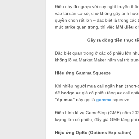
Điều này đi ngược với suy nghĩ truyền thốn
vào tài sản cơ sở, chứ không gây ảnh hưởn
quyền chọn rất lớn – đặc biệt là trong các
mức strike quan trọng, thì việc
MM điều ch
Gây ra dòng tiền thực t
Đặc biệt quan trọng ở các cổ phiếu lớn n
khổng lồ và Market Maker nắm vai trò trun
Hiệu ứng Gamma Squeeze
Khi nhiều người mua call ngắn hạn (short-
để
hedge
=> giá cổ phiếu tăng => call op
“ép mua”
này gọi là
gamma
squeeze.
Điển hình là vụ GameStop (GME) năm 2021
lượng lớn cổ phiếu, đẩy giá GME tăng phi
Hiệu ứng OpEx (Options Expiration)