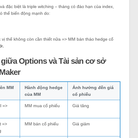
à đặc biệt là triple witching – tháng có đáo hạn của index,
 có thể biến động mạnh do:
 vị thế không còn cần thiết nữa => MM bán tháo hedge cổ
ở.
 giữa Options và Tài sản cơ sở
 Maker
lên MM
Hành động hedge
Ảnh hưởng đến giá
của MM
cổ phiếu
l =>
MM mua cổ phiếu
Giá tăng
t =>
MM bán cổ phiếu
Giá giảm
g