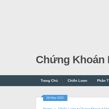
Chứng Khoán P
Trang Chủ
Chiến Lược
Phân T
08 May 2025
Home
»
Chiến Lược
•
Chứng Khoán
•
Opt