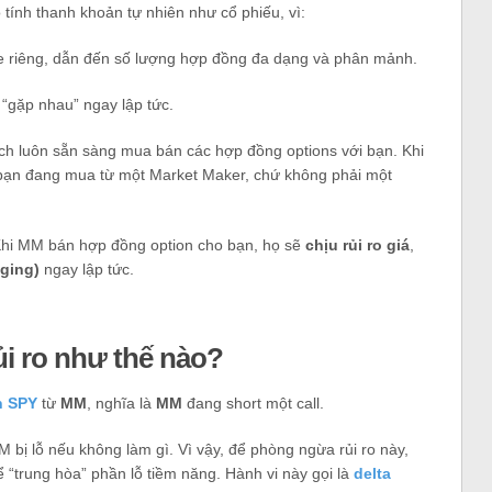
tính thanh khoản tự nhiên như cổ phiếu, vì:
ike riêng, dẫn đến số lượng hợp đồng đa dạng và phân mảnh.
g
“gặp nhau” ngay lập tức.
ch luôn sẵn sàng mua bán các hợp đồng options với bạn. Khi
 bạn đang mua từ một Market Maker, chứ không phải một
Khi MM bán hợp đồng option cho bạn, họ sẽ
chịu rủi ro giá
,
dging)
ngay lập tức.
ủi ro như thế nào?
on SPY
từ
MM
, nghĩa là
MM
đang short một call.
M bị lỗ nếu không làm gì. Vì vậy, để phòng ngừa rủi ro này,
 “trung hòa” phần lỗ tiềm năng. Hành vi này gọi là
delta