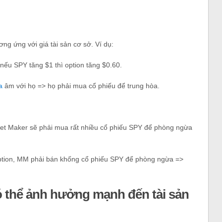
ơng ứng với giá tài sản cơ sở. Ví dụ:
à nếu SPY tăng $1 thì option tăng $0.60.
ta
âm với họ => họ phải mua cổ phiếu để trung hòa.
rket Maker sẽ phải mua rất nhiều cổ phiếu SPY để phòng ngừa
option, MM phải bán khống cổ phiếu SPY để phòng ngừa =>
ó thể ảnh hưởng mạnh đến tài sản