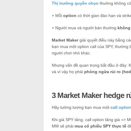
Thị trường quyền chọn
thường không có 
+ Mỗi
option
có thời gian đáo hạn và str
+ Người mua và người bán thường
khôn
Market Maker
giải quyết điều này bằng cá
bạn mua một option call của SPY, thường
người chơi nhỏ khác.
Nhưng vấn đề quan trọng bắt đầu ở đây: 
và vì vậy họ phải
phòng ngừa rủi ro (he
3 Market Maker hedge r
Hãy tưởng tượng bạn mua một
call opti
Khi giá SPY tăng, call option tăng giá => M
MM sẽ phải
mua cổ phiếu SPY thực tế
để