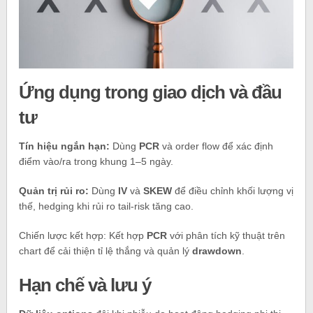
Ứng dụng trong giao dịch và đầu
tư
Tín hiệu ngắn hạn:
Dùng
PCR
và order flow để xác định
điểm vào/ra trong khung 1–5 ngày.
Quản trị rủi ro:
Dùng
IV
và
SKEW
để điều chỉnh khối lượng vị
thế, hedging khi rủi ro tail‑risk tăng cao.
Chiến lược kết hợp: Kết hợp
PCR
với phân tích kỹ thuật trên
chart để cải thiện tỉ lệ thắng và quản lý
drawdown
.
Hạn chế và lưu ý