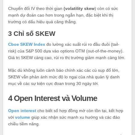
Chuyển đổi IV theo thời gian
(volatility skew
) còn có sức
mạnh dự đoán cao hơn trong ngắn hạn, đặc biệt khi thị
trường có dấu hiệu quá căng thẳng.
3 Chỉ số SKEW
Cboe SKEW Index
đo lường xác suất rủi ro đầu đuôi (tail-
risk) của S&P 500 dựa vào options OTM (out‑of‑the‑money).
Giá trị SKEW càng cao, rủi ro thị trường giảm mạnh càng lớn.
Mặc dù không luôn cảnh báo chính xác các cú sụp đổ lớn,
SKEW vẫn phản ánh mức độ lo ngại của nhà quản lý danh
mục về các sự kiện cực đoan trong 30 ngày tới.
4 Open Interest và Volume
Open interest
cho biết số hợp đồng mở còn tồn tại, kết hợp
với
volume
giúp xác nhận sức mạnh xu hướng và các đảo
chiều tiềm năng.