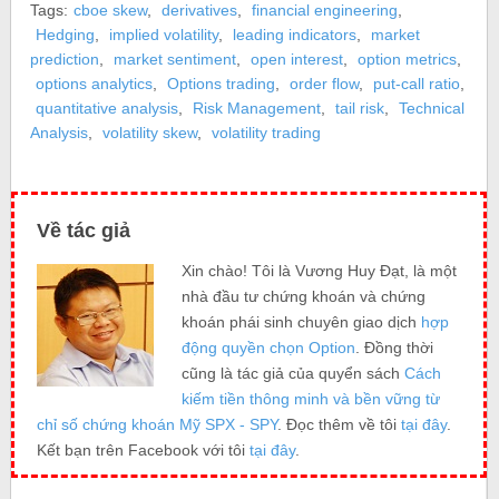
Tags:
cboe skew
,
derivatives
,
financial engineering
,
Hedging
,
implied volatility
,
leading indicators
,
market
prediction
,
market sentiment
,
open interest
,
option metrics
,
options analytics
,
Options trading
,
order flow
,
put‑call ratio
,
quantitative analysis
,
Risk Management
,
tail risk
,
Technical
Analysis
,
volatility skew
,
volatility trading
Về tác giả
Xin chào! Tôi là Vương Huy Đạt, là một
nhà đầu tư chứng khoán và chứng
khoán phái sinh chuyên giao dịch
hợp
động quyền chọn Option
. Đồng thời
cũng là tác giả của quyển sách
Cách
kiếm tiền thông minh và bền vững từ
chỉ số chứng khoán Mỹ SPX - SPY
. Đọc thêm về tôi
tại đây
.
Kết bạn trên Facebook với tôi
tại đây
.