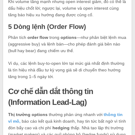
Khi volume tăng mạnh nhưng open interest giảm, đó có thể là
dấu hiệu chốt lời; ngược lại, volume và open interest cùng
tăng báo hiệu xu hướng đang được củng cố.
5 Dòng lệnh (Order Flow)
Phân tích
order flow
trong
options
—như phân biệt lệnh mua
(aggressive buy) và lệnh bán—cho phép đánh giá bên nào
(bull hay bear) đang chiếm ưu thế.
Ví dụ, các lệnh buy‑to‑open lớn tại mức giá nhất định thường
là tín hiệu nhà đầu tư kỳ vọng giá sẽ di chuyển theo hướng
tăng trong 1–5 ngày tới.
Cơ chế dẫn dắt thông tin
(Information Lead‑Lag)
Thị trường options
thường phản ứng nhanh với
thông tin
vĩ mô,
báo cáo kết quả kinh doanh, hay tin tức bất ngờ vì tính
đòn bẩy cao và chi phí
hedging
thấp. Nhà tạo lập thị trường
(market makers) và các quỹ phòng hộ (hedge funds) sử dụng