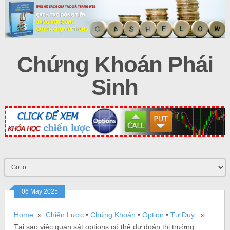
Chứng Khoán Phái
Sinh
06 May 2025
Home
»
Chiến Lược
•
Chứng Khoán
•
Option
•
Tư Duy
»
Tại sao việc quan sát options có thể dự đoán thị trường