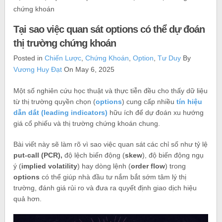
chứng khoán
Tại sao việc quan sát options có thể dự đoán
thị trường chứng khoán
Posted in
Chiến Lược
,
Chứng Khoán
,
Option
,
Tư Duy
By
Vương Huy Đạt
On May 6, 2025
Một số nghiên cứu học thuật và thực tiễn đều cho thấy dữ liệu
từ thị trường quyền chọn (
options
) cung cấp nhiều
tín hiệu
dẫn dắt (leading indicators)
hữu ích để dự đoán xu hướng
giá cổ phiếu và thị trường chứng khoán chung.
Bài viết này sẽ làm rõ vì sao việc quan sát các chỉ số như tỷ lệ
put‑call (PCR),
độ lệch biến động (
skew
), độ biến động ngụ
ý (
implied volatility
) hay dòng lệnh (
order flow
) trong
options
có thể giúp nhà đầu tư nắm bắt sớm tâm lý thị
trường, đánh giá rủi ro và đưa ra quyết định giao dịch hiệu
quả hơn.