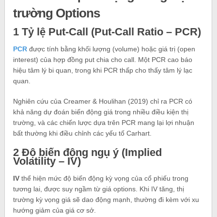
trường Options
1 Tỷ lệ Put‑Call (Put‑Call Ratio – PCR)
PCR
được tính bằng khối lượng (volume) hoặc giá trị (open
interest) của hợp đồng put chia cho call. Một PCR cao báo
hiệu tâm lý bi quan, trong khi PCR thấp cho thấy tâm lý lạc
quan.
Nghiên cứu của Creamer & Houlihan (2019) chỉ ra PCR có
khả năng dự đoán biến động giá trong nhiều điều kiện thị
trường, và các chiến lược dựa trên PCR mang lại lợi nhuận
bất thường khi điều chỉnh các yếu tố Carhart.
2 Độ biến động ngụ ý (Implied
Volatility – IV)
IV
thể hiện mức độ biến động kỳ vọng của cổ phiếu trong
tương lai, được suy ngầm từ giá options. Khi IV tăng, thị
trường kỳ vọng giá sẽ dao động mạnh, thường đi kèm với xu
hướng giảm của giá cơ sở.