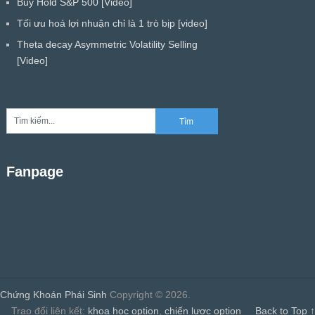
Buy Hold S&P 500 [Video]
Tối ưu hoá lợi nhuận chỉ là 1 trò bịp [video]
Theta decay Asymmetric Volatility Selling
[Video]
Fanpage
Chứng Khoán Phái Sinh
Copyright © 2026.
Trao đổi liên kết:
khoa hoc option
,
chiến lược option
Back to Top ↑