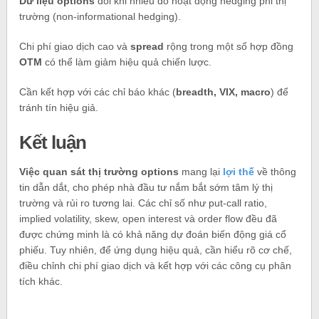
Dữ liệu options
đôi khi nhiễu do hoạt động hedging phi thị
trường (non‑informational hedging).
Chi phí giao dịch cao và
spread
rộng trong một số hợp đồng
OTM
có thể làm giảm hiệu quả chiến lược.
Cần kết hợp với các chỉ báo khác (
breadth, VIX, macro
) để
tránh tín hiệu giả.
Kết luận
Việc quan sát thị trường options
mang lại
lợi thế
về thông
tin dẫn dắt, cho phép nhà đầu tư nắm bắt sớm tâm lý thị
trường và rủi ro tương lai. Các chỉ số như put‑call ratio,
implied volatility, skew, open interest và order flow đều đã
được chứng minh là có khả năng dự đoán biến động giá cổ
phiếu. Tuy nhiên, để ứng dụng hiệu quả, cần hiểu rõ cơ chế,
điều chỉnh chi phí giao dịch và kết hợp với các công cụ phân
tích khác.