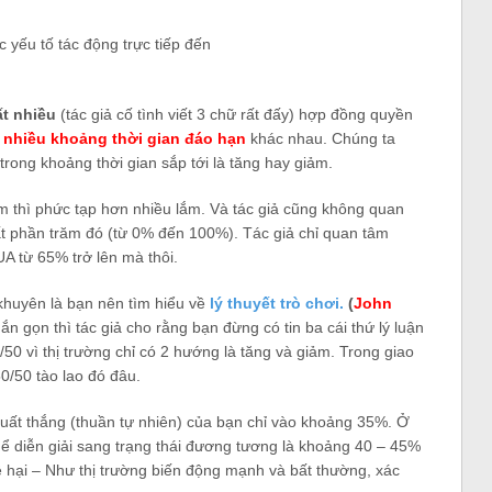
ất nhiều
(tác giả cố tình viết 3 chữ rất đấy) hợp đồng quyền
nhiều khoảng thời gian đáo hạn
khác nhau. Chúng ta
rong khoảng thời gian sắp tới là tăng hay giảm.
 thì phức tạp hơn nhiều lắm. Và tác giả cũng không quan
t phần trăm đó (từ 0% đến 100%). Tác giả chỉ quan tâm
 từ 65% trở lên mà thôi.
i khuyên là bạn nên tìm hiểu về
lý thuyết trò chơi.
(
John
ắn gọn thì tác giả cho rằng bạn đừng có tin ba cái thứ lý luận
50 vì thị trường chỉ có 2 hướng là tăng và giảm. Trong giao
0/50 tào lao đó đâu.
 suất thắng (thuần tự nhiên) của bạn chỉ vào khoảng 35%. Ở
hể diễn giải sang trạng thái đương tương là khoảng 40 – 45%
ệ hại – Như thị trường biến động mạnh và bất thường, xác