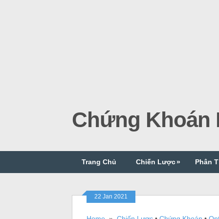
Chứng Khoán P
Trang Chủ
Chiến Lược
»
Phân T
22 Jan 2021
Home
»
Chiến Lược
•
Chứng Khoán
•
Opt