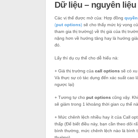
Dữ liệu – nguyên liệu
Các vị thế được mở của: Hợp đồng
quyền
(
put options
)
sẽ cho thấy mức kỳ vọng của
tham gia thị trường) về thị giá của thị tr
nặng hơn về hướng tăng hay là hướng giảm 
đó.
Lấy thí dụ cụ thể cho dễ hiểu nà:
+ Giá thị trường của
call options
sẽ có xu 
Và thực sự có tác dụng đến xác suất cao là 
ngược lại)
+ Tương tự cho
put options
cũng vậy. Khi
sẽ giảm trong 1 khoảng thời gian cụ thể nà
+ Mức chênh lệch nhiều hay ít của Call op
thấp (Để biết điều này, bạn cần theo dõi rấ
bình thường, mức chênh lệch nào là bình t
thường).