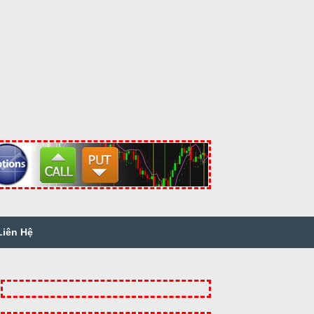
Liên Hệ