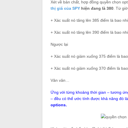
Xét về bản chất, hợp đồng quyền chọn opti
thị giá của SPY
hiện đang là 380
. Từ gi
+ Xác suất nó tăng lên 385 điểm là bao n
+ Xác suất nó tăng lên 390 điểm là bao n
Ngược lại
+ Xác suất nó giảm xuống 375 điểm là ba
+ Xác suất nó giảm xuống 370 điểm là ba
Vân vân…
Ứng với từng khoảng thời gian – tương ứn
– đều có thể ước tính được khả năng đó l
options.