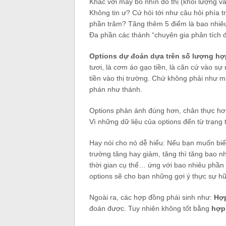
Khác với mấy bố nhìn đồ thị (khối lượng v
Không tin ư? Cứ hỏi tới như câu hỏi phía t
phần trăm? Tăng thêm 5 điểm là bao nhiê
Đa phần các thánh “chuyên gia phân tích đồ
Options dự đoán dựa trên số lượng h
tươi, là cơm áo gạo tiền, là căn cứ vào 
tiền vào thị trường. Chứ không phải như mấy
phán như thánh.
Options phản ánh đúng hơn, chân thực hơn 
Vì những dữ liệu của options đến từ trạng 
Hay nói cho nó dễ hiểu: Nếu bạn muốn biết
trường tăng hay giảm, tăng thì tăng bao 
thời gian cụ thể… ứng với bao nhiêu phầ
options sẽ cho bạn những gợi ý thực sự hữ
Ngoài ra, các hợp đồng phái sinh như:
Hợp
đoán được. Tuy nhiên không tốt bằng
hợp