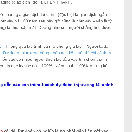
rading (giao dịch) gọi là CHÉN THÁNH.
 tham gia giao dịch tài chính (đặc biệt là giao dịch ngắn
hư vậy, và 100 năm sau bây giờ cũng là như vậy – vẫn là tỷ
ding) là thua sấp mặt. Dường như con người chẳng học được
t
– Thông qua lập trình và mô phỏng giả lập – Người ta đã
g:
Dự đoán thị trường bằng phân tích kỹ thuật thì chỉ có thua
ểu sao có nhiều người thích lao đầu vào tìm chén thánh –
iềm tin cực kỳ sắc đá – 100%. Niềm tin thì 100%, nhưng kết
ớng dẫn các bạn thêm 1 cách dự đoán thị trường tài chính
án
cái đã.
Dự đoán có nghĩa là nó phải gắn liền với xác