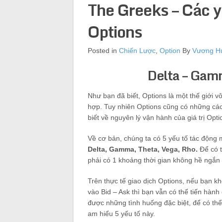
The Greeks – Các yế
Options
Posted in
Chiến Lược
,
Option
By
Vương H
Delta – Gamm
Như bạn đã biết, Options là một thế giới v
hợp. Tuy nhiên Options cũng có những cá
biết về nguyên lý vận hành của giá trị Opt
Về cơ bản, chúng ta có 5 yếu tố tác động mạ
Delta, Gamma, Theta, Vega, Rho.
Để có 
phải có 1 khoảng thời gian không hề ngắn 
Trên thực tế giao dịch Options, nếu bạn k
vào Bid – Ask thì bạn vẫn có thể tiến hành
được những tình huống đặc biệt, để có thể
am hiểu 5 yếu tố này.