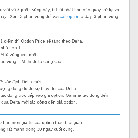
viết về 3 phân vùng này, thì tốt nhất bạn nên quay trở lại và
ết này. Xem 3 phân vùng đối với
call option
ở đây, 3 phân vùng
g 1 điểm thì Option Price sẽ tăng theo Delta.
n nhỏ hơn 1.
TM là vùng cao nhất.
vào vùng ITM thì delta càng cao.
 xác định Delta mới.
ượng dùng để đo sự thay đổi của Delta.
c động trực tiếp vào giá option, Gamma tác động đến
g qua Delta mới tác động đến giá option.
ự hao mòn giá trị của option theo thời gian.
ộng rất mạnh trong 30 ngày cuối cùng.