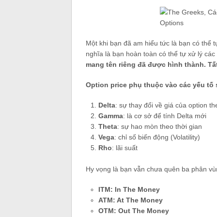
Một khi bạn đã am hiểu tức là bạn có thể t
nghĩa là bạn hoàn toàn có thể tự xử lý cá
mang tên riêng đã được hình thành. Tất
Option price phụ thuộc vào các yếu tố 
Delta
: sự thay đổi về giá của option th
Gamma
: là cơ sở để tính Delta mới
Theta
: sự hao mòn theo thời gian
Vega
: chỉ số biến động (Volatility)
Rho
: lãi suất
Hy vọng là bạn vẫn chưa quên ba phân vùn
ITM: In The Money
ATM: At The Money
OTM: Out The Money