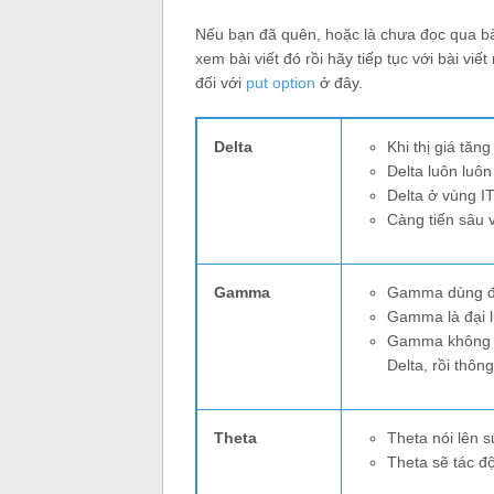
Nếu bạn đã quên, hoặc là chưa đọc qua bài 
xem bài viết đó rồi hãy tiếp tục với bài vi
đối với
put option
ở đây.
Delta
Khi thị giá tăn
Delta luôn luô
Delta ở vùng I
Càng tiến sâu 
Gamma
Gamma dùng để
Gamma là đại l
Gamma không tá
Delta, rồi thôn
Theta
Theta nói lên s
Theta sẽ tác đ