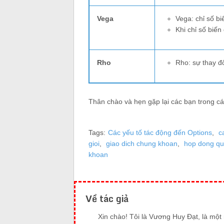
Vega
Vega: chỉ số bi
Khi chỉ số biến
Rho
Rho: sự thay đổ
Thân chào và hẹn gặp lại các bạn trong các 
Tags:
Các yếu tố tác động đến Options
,
c
gioi
,
giao dich chung khoan
,
hop dong qu
khoan
Về tác giả
Xin chào! Tôi là Vương Huy Đạt, là mộ