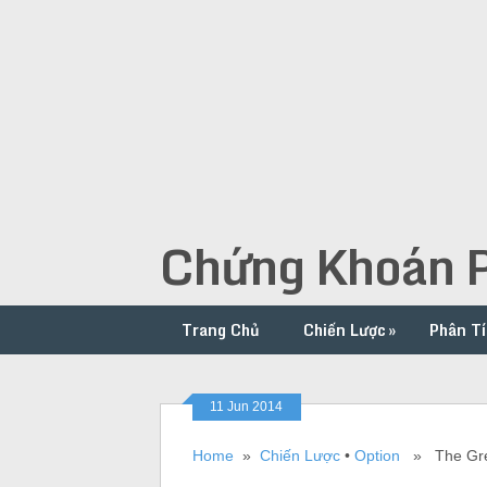
Chứng Khoán P
Trang Chủ
Chiến Lược
»
Phân Tí
11 Jun 2014
Home
»
Chiến Lược
•
Option
» The Greek