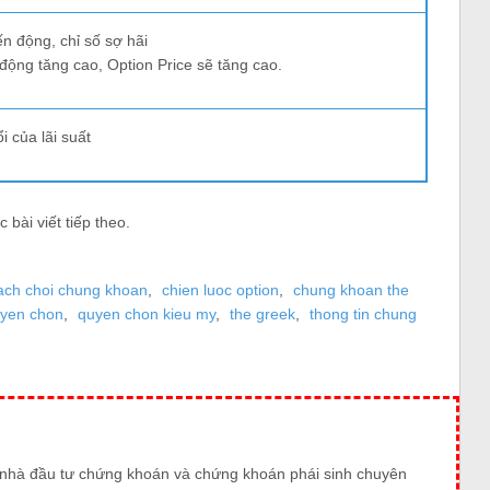
ến động, chỉ số sợ hãi
 động tăng cao, Option Price sẽ tăng cao.
i của lãi suất
bài viết tiếp theo.
ach choi chung khoan
,
chien luoc option
,
chung khoan the
yen chon
,
quyen chon kieu my
,
the greek
,
thong tin chung
t nhà đầu tư chứng khoán và chứng khoán phái sinh chuyên