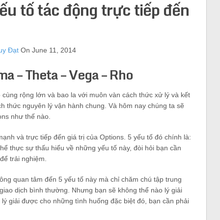
u tố tác động trực tiếp đến
uy Đạt
On June 11, 2014
a – Theta – Vega – Rho
ô cùng rộng lớn và bao la với muôn vàn cách thức xử lý và kết
ch thức nguyên lý vận hành chung. Và hôm nay chúng ta sẽ
ions như thế nào.
nh và trực tiếp đến giá trị của Options. 5 yếu tố đó chính là:
thể thực sự thấu hiểu về những yếu tố này, đòi hỏi bạn cần
để trải nghiệm.
hông quan tâm đến 5 yếu tố này mà chỉ chăm chú tập trung
 giao dịch bình thường. Nhưng bạn sẽ không thể nào lý giải
 lý giải được cho những tình huống đặc biệt đó, bạn cần phải