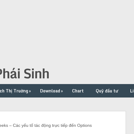
hái Sinh
ch Thị Truờng
»
Download
»
Chart
Quỹ đầu tư
L
s – Các yếu tố tác động trực tiếp đến Options