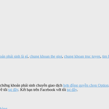
án phái sinh là gì
,
chung khoan the gioi
,
chung khoan truc tuyen
,
tim 
 chứng khoán phái sinh chuyên giao dịch
hợp động quyền chọn Option
về tôi
tại đây
. Kết bạn trên Facebook với tôi
tại đây
.
 hàng