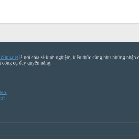
Sinh.net
là nơi chia sẻ kinh nghiệm, kiến thức cũng như những nhận đị
t công cụ đầy quyền năng.
deo]
eo]