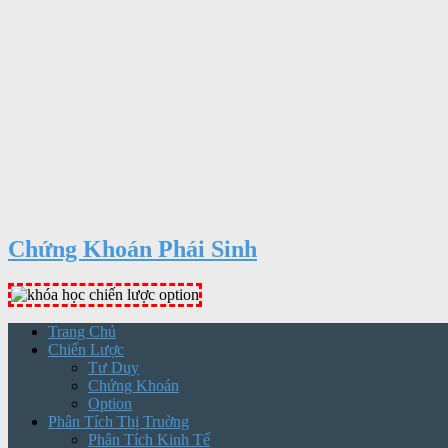
Chứng Khoán Phái Sinh
Trang Chủ
Chiến Lược
Tư Duy
Chứng Khoán
Option
Phân Tích Thị Truờng
Phân Tích Kinh Tế