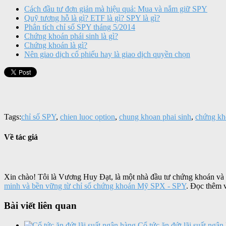
Cách đầu tư đơn giản mà hiệu quả: Mua và nắm giữ SPY
Quỹ tương hỗ là gì? ETF là gì? SPY là gì?
Phân tích chỉ số SPY tháng 5/2014
Chứng khoán phái sinh là gì?
Chứng khoán là gì?
Nên giao dịch cổ phiếu hay là giao dịch quyền chọn
Tags:
chỉ số SPY
,
chien luoc option
,
chung khoan phai sinh
,
chứng kho
Về tác giả
Xin chào! Tôi là Vương Huy Đạt, là một nhà đầu tư chứng khoán và
minh và bền vững từ chỉ số chứng khoán Mỹ SPX - SPY
. Đọc thêm 
Bài viết liên quan
Cổ tức ăn đứt lãi suất ngân