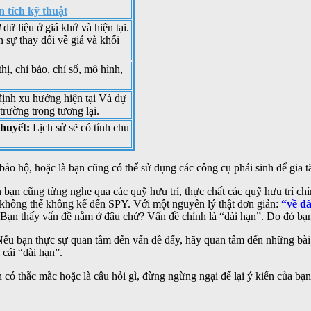
 tích kỹ thuật
 dữ liệu ở giá khứ và hiện tại.
n sự thay đổi về giá và khối
hị, chỉ báo, chỉ số, mô hình,
ịnh xu hướng hiện tại Và dự
trường trong tương lại.
thuyết:
Lịch sử sẽ có tính chu
ảo hộ, hoặc là bạn cũng có thể sử dụng các công cụ phái sinh để gia tă
n cũng từng nghe qua các quỹ hưu trí, thực chất các quỹ hưu trí chính
 không thể không kể đến SPY. Với một nguyên lý thật đơn giản:
“về dà
Bạn thấy vấn đề nằm ở đâu chứ? Vấn đề chính là “dài hạn”. Do đó bạn 
? Nếu bạn thực sự quan tâm đến vấn đề đấy, hãy quan tâm đến những bà
 cái “dài hạn”.
n có thắc mắc hoặc là câu hỏi gì, đừng ngừng ngại để lại ý kiến của bạn,