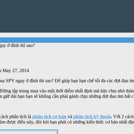
 ở đỉnh thì sao?
 May 27, 2014
ua SPY ngay ở đỉnh thì sao? Để giúp bạn hạn chế tối đa các đợt đau t
. Đừng tập trung mua vào một thời điểm nhất định mà hãy chia nhỏ thà
giữ dài hạn bạn sẽ không cần phải gánh chịu những đợt đau tim bất c
cách phân tích là
phân tích cơ bản
và
phân tích kỹ thuật
.
Với 2 cách 
m được điều này, đòi hỏi bạn phải có những kiến thức cơ bản nhất định