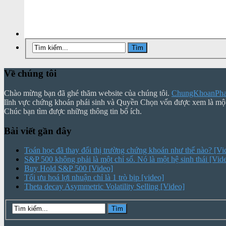
Về chúng tôi
Chào mừng bạn đã ghé thăm website của chúng tôi.
ChungKhoanPhai
lĩnh vực chứng khoán phái sinh và Quyền Chọn vốn được xem là mộ
Chúc bạn tìm được những thông tin bổ ích.
Bài viết gần đây
Toán học đã thay đổi thị trường chứng khoán như thế nào? [Vi
S&P 500 không phải là một chỉ số. Nó là một hệ sinh thái [Vid
Buy Hold S&P 500 [Video]
Tối ưu hoá lợi nhuận chỉ là 1 trò bịp [video]
Theta decay Asymmetric Volatility Selling [Video]