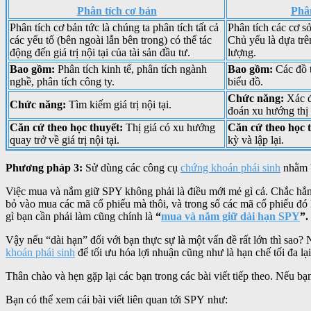
Phân tích cơ bản
Phân
Phân tích cơ bản tức là chúng ta phân tích tất cả
Phân tích các cơ sở
các yếu tố (bên ngoài lẫn bên trong) có thể tác
Chủ yếu là dựa trê
động đến giá trị nội tại của tài sản đầu tư.
lượng.
Bao gồm:
Phân tích kinh tế, phân tích ngành
Bao gồm:
Các đồ t
nghề, phân tích công ty.
biểu đồ.
Chức năng:
Xác đ
Chức năng:
Tìm kiếm giá trị nội tại.
đoán xu hướng thị 
Căn cứ theo học thuyết:
Thị giá có xu hướng
Căn cứ theo học 
quay trở về giá trị nội tại.
kỳ và lập lại.
Phương pháp 3:
Sử dùng các công cụ
chứng khoán phái sinh
nhằm b
Việc mua và nắm giữ SPY không phải là điều mới mẻ gì cả. Chắc hẳn bạ
bỏ vào mua các mã cổ phiếu mà thôi, và trong số các mã cổ phiếu đó
gì bạn cần phải làm cũng chính là
“
mua và nắm giữ dài hạn SPY
”.
Vậy nếu “dài hạn” đối với bạn thực sự là một vấn đề rất lớn thì sao
khoán phái sinh
để tối ưu hóa lợi nhuận cũng như là hạn chế tối đa lại
Thân chào và hẹn gặp lại các bạn trong các bài viết tiếp theo. Nếu bạ
Bạn có thể xem cái bài viết liên quan tới SPY như: