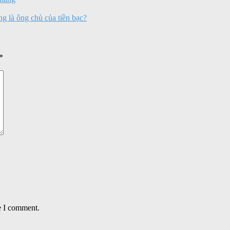
ng là ông chủ của tiền bạc?
*
e I comment.