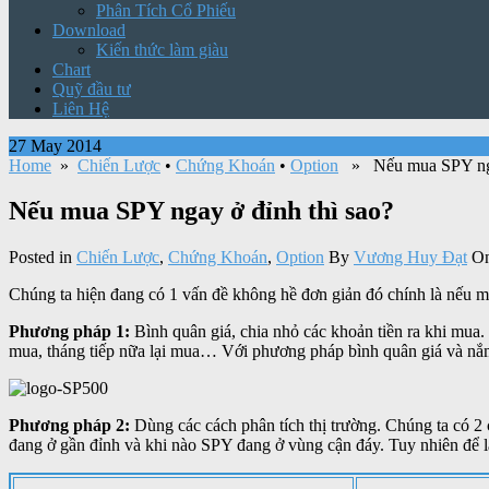
Phân Tích Cổ Phiếu
Download
Kiến thức làm giàu
Chart
Quỹ đầu tư
Liên Hệ
27 May 2014
Home
»
Chiến Lược
•
Chứng Khoán
•
Option
» Nếu mua SPY ngay
Nếu mua SPY ngay ở đỉnh thì sao?
Posted in
Chiến Lược
,
Chứng Khoán
,
Option
By
Vương Huy Đạt
On
Chúng ta hiện đang có 1 vấn đề không hề đơn giản đó chính là nếu m
Phương pháp 1:
Bình quân giá, chia nhỏ các khoản tiền ra khi mua
mua, tháng tiếp nữa lại mua… Với phương pháp bình quân giá và nắm 
Phương pháp 2:
Dùng các cách phân tích thị trường. Chúng ta có 2 
đang ở gần đỉnh và khi nào SPY đang ở vùng cận đáy. Tuy nhiên để là