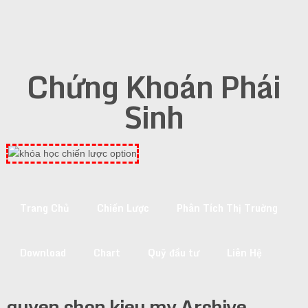
Chứng Khoán Phái
Sinh
Trang Chủ
Chiến Lược
Phân Tích Thị Truờng
Download
Chart
Quỹ đầu tư
Liên Hệ
quyen chon kieu my Archive