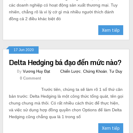
các doanh nghiệp có hoạt động sản xuất thương mại. Tuy
nhiên, chẳng rõ là vì lý cớ gì mà nhiều người thích đánh
đồng cả 2 điều khác biệt đó
Xem tiếp
17 Jun 2020
Delta Hedging bá đạo đến mức nào?
By
Vương Huy Đạt
Chiến Lược
,
Chứng Khoán
,
Tư Duy
0 Comment
Trước tiên, chúng ta sẽ làm rõ 1 số thứ căn
bản trước: Delta Hedging là một công thức tổng quát, tên gọi
chung chung mà thôi. Có rất nhiều cách thức để thực hiện,
và việc sử dụng hợp đồng quyền chọn Options để làm Delta
Hedging cũng chẳng qua là 1 trong số
Xem tiếp