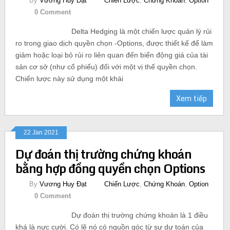
By
Vương Huy Đạt
Chiến Lược
,
Chứng Khoán
,
Option
0 Comment
Delta Hedging là một chiến lược quản lý rủi
ro trong giao dịch quyền chọn -Options, được thiết kế để làm
giảm hoặc loại bỏ rủi ro liên quan đến biến động giá của tài
sản cơ sở (như cổ phiếu) đối với một vị thế quyền chọn.
Chiến lược này sử dụng một khái
Xem tiếp
22 Jan 2021
Dự đoán thị trường chứng khoán
bằng hợp đồng quyền chọn Options
By
Vương Huy Đạt
Chiến Lược
,
Chứng Khoán
,
Option
0 Comment
Dự đoán thị trường chứng khoán là 1 điều
khá là nực cười. Có lẽ nó có nguồn góc từ sự dự toán của