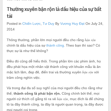
Thường xuyên bận rộn là dấu hiệu của sự bất
tài
Posted in
Chiến Lược
,
Tư Duy
By
Vương Huy Đạt
On July 24,
2014
bận rộn
Thông thường, phần lớn mọi người đều cho rằng
chính là dấu hiệu của sự
thành công
. Theo bạn thì sao? Có
thực sự là như thế không?
Điều đó cũng dễ hiểu thôi. Trong phần lớn các phim ảnh, họ
đều phát họa một nhân vật thành công với khuân mẫu là ăn
bận rộn
mặc lịch lãm, đẹp đẽ, điển trai và thường xuyên
với
trăm công nghìn việc.
Và trong đại đa số suy nghĩ của mọi người đều cho rằng như
thế,
thành công là phải bận rộn.
Cũng chính bởi thế, mọi
bận rộn
người cứ thích cố gắng tỏ ra vẻ
, mục đích là để chứng
tỏ ta đây thành công, ta đây là người quan trọng, ta đây được
mọi người coi trọng.