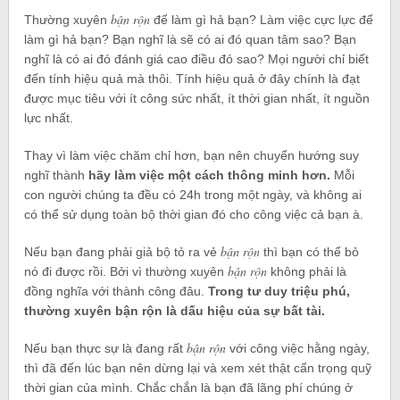
bận rộn
Thường xuyên
để làm gì hả bạn? Làm việc cực lực để
làm gì hả bạn? Bạn nghĩ là sẽ có ai đó quan tâm sao? Bạn
nghĩ là có ai đó đánh giá cao điều đó sao? Mọi người chỉ biết
đến tính hiệu quả mà thôi. Tính hiệu quả ở đây chính là đạt
được mục tiêu với ít công sức nhất, ít thời gian nhất, ít nguồn
lực nhất.
Thay vì làm việc chăm chỉ hơn, bạn nên chuyển hướng suy
nghĩ thành
hãy làm việc một cách thông minh hơn.
Mỗi
con người chúng ta đều có 24h trong một ngày, và không ai
có thể sử dụng toàn bộ thời gian đó cho công việc cả bạn à.
bận rộn
Nếu bạn đang phải giả bộ tỏ ra vẻ
thì bạn có thể bỏ
bận rộn
nó đi được rồi. Bởi vì thường xuyên
không phải là
đồng nghĩa với thành công đâu.
Trong tư duy triệu phú,
thường xuyên bận rộn là dấu hiệu của sự bất tài.
bận rộn
Nếu bạn thực sự là đang rất
với công việc hằng ngày,
thì đã đến lúc bạn nên dừng lại và xem xét thật cẩn trọng quỹ
thời gian của mình. Chắc chắn là bạn đã lãng phí chúng ở