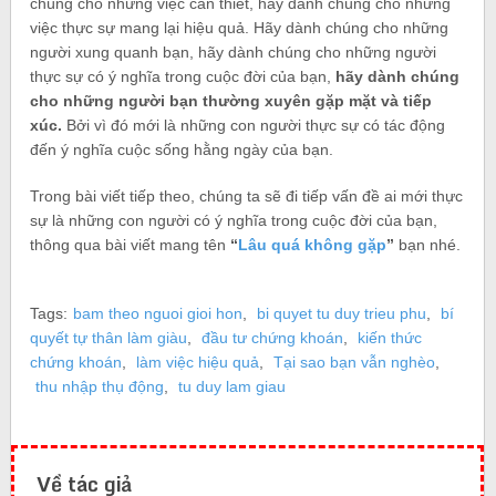
chúng cho những việc cần thiết, hãy dành chúng cho những
việc thực sự mang lại hiệu quả. Hãy dành chúng cho những
người xung quanh bạn, hãy dành chúng cho những người
thực sự có ý nghĩa trong cuộc đời của bạn,
hãy dành chúng
cho những người bạn thường xuyên gặp mặt và tiếp
xúc.
Bởi vì đó mới là những con người thực sự có tác động
đến ý nghĩa cuộc sống hằng ngày của bạn.
Trong bài viết tiếp theo, chúng ta sẽ đi tiếp vấn đề ai mới thực
sự là những con người có ý nghĩa trong cuộc đời của bạn,
thông qua bài viết mang tên
“
Lâu quá không gặp
”
bạn nhé.
Tags:
bam theo nguoi gioi hon
,
bi quyet tu duy trieu phu
,
bí
quyết tự thân làm giàu
,
đầu tư chứng khoán
,
kiến thức
chứng khoán
,
làm việc hiệu quả
,
Tại sao bạn vẫn nghèo
,
thu nhập thụ động
,
tu duy lam giau
Về tác giả