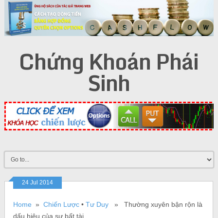
Chứng Khoán Phái
Sinh
24 Jul 2014
Home
»
Chiến Lược
•
Tư Duy
» Thường xuyên bận rộn là
dấu hiệu của sự bất tài