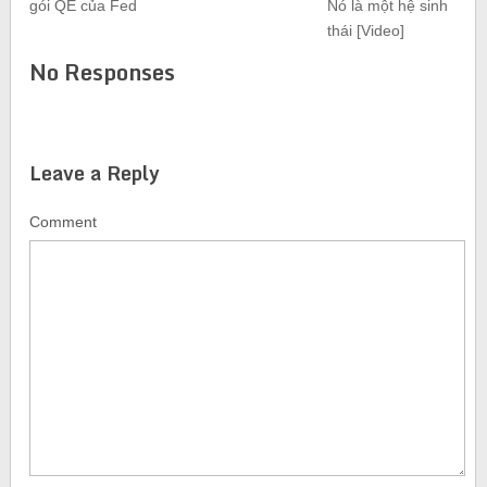
gói QE của Fed
Nó là một hệ sinh
thái [Video]
No Responses
Leave a Reply
Comment