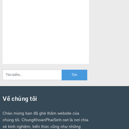
Về chúng tôi
Chào mừng bạn đã ghé thăm website của
chúng tôi.
ChungKhoanPhaiSinh.net
là nơi chia
sẻ kinh nghiệm, kiến thức cũng như những