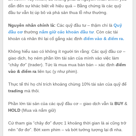
dẫn đến sự khác biệt về hiệu quả – Bằng chứng là các quỹ
đầu tư vẫn bị úp bô và phá sản thua lỗ như thường.
Nguyên nhân chính là:
Các quỹ đầu tư – thậm chí là
Quỹ
đầu cơ
thường
nắm giữ các khoản đầu tư
.
Còn các tài
khoản cá nhân thì lại cố gắng xác định
điểm vào & điểm ra.
Không hiểu sao có không ít người tin rằng: Các quỹ đầu cơ –
giao dịch, họ ném phần lớn tài sản của mình vào việc làm
“chây đơ” (trader). Tức là mua mua bán bán – xác định
điểm
vào & điểm ra
liên tục (y như phim).
Thực tế thì họ chỉ trích khoảng chừng 10% tài sản của quỹ để
trading
mà thôi.
Phần lớn tài sản của các quỹ đầu cơ – giao dịch vẫn là
BUY
&
HOLD
(Mua và nắm giữ)
Cứ tham gia “chây đơ” được 1 khoảng thời gian là ai cũng trở
nên “đơ đơ”. Bớt xem phim – và bớt tưởng tượng lại đi nha.