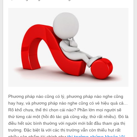
Phương pháp nào cũng có lý, phương pháp nào nghe cũng
hay hay, và phương pháp nào nghe cũng có vẻ hiệu quả cả…
Rõ khổ chưa, thế thì chọn cái nào? Phần lớn mọi người sẽ
thử từng cái một (hồi đó tác giả cũng vậy, thử rất nhiều). Đó là
điều hết sức bình thường với người mới bắt đầu tham gia thị
trường. Đặc biệt là với các thị trường vẫn còn thiếu hụt rất
nhiều sản phẩm tài chính như
thị trường chứng khoán
VN.