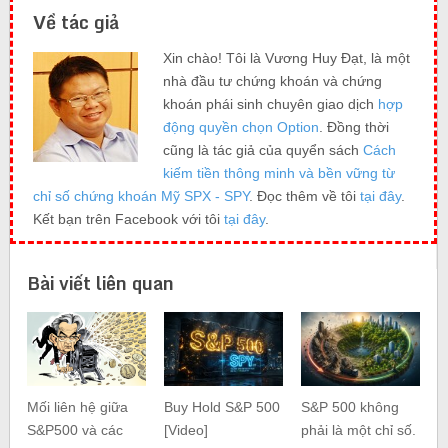
Về tác giả
Xin chào! Tôi là Vương Huy Đạt, là một
nhà đầu tư chứng khoán và chứng
khoán phái sinh chuyên giao dịch
hợp
động quyền chọn Option
. Đồng thời
cũng là tác giả của quyển sách
Cách
kiếm tiền thông minh và bền vững từ
chỉ số chứng khoán Mỹ SPX - SPY
. Đọc thêm về tôi
tại đây
.
Kết bạn trên Facebook với tôi
tại đây
.
Bài viết liên quan
Mối liên hệ giữa
Buy Hold S&P 500
S&P 500 không
S&P500 và các
[Video]
phải là một chỉ số.