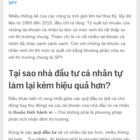
SPY
.
Nhiều thống kê của các công ty môi giới lớn tại Hoa Kỳ, lấy dữ
liệu từ 1993 đến 2019, đều chỉ ra rằng: Tỷ suất lợi nhuận của
những tài khoản cá nhân tự làm có mức sinh lời rất thấp so
với thị trường chung. Thậm chí là có rất nhiều tài khoản cá
nhân đã cháy sạnh sành sanh. Còn với những tài khoản cá
nhân sinh lời thì mức tỷ suất chỉ bằng khoảng phân nữa so
với thị trường chung là SPY.
Tại sao nhà đầu tư cá nhân tự
làm lại kém hiệu quả hơn?
Điều khác biệt rõ ràng nhất giữa các quỹ đầu tư (kể cả chủ
động hay thụ động) và các tài khoản của nhà đầu tư cá nhân
là
thuộc tính hành vi
– Chứ không phải là phương pháp
phân tích nhận định thị trường.
Đúng là các
quỹ đầu tư
sẽ có nhiều tài lực hơn, nhiều thông
tin hơn… Tuy nhiên, đó không phải là nguyên nhân chính yếu