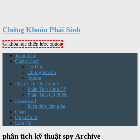
Chứng Khoán Phái Sinh
Trang Chủ
Chiến Lược
Tư Duy
Chứng Khoán
Option
Phân Tích Thị Truờng
Phân Tích Kinh Tế
Phân Tích Cổ Phiếu
Download
Kiến thức làm giàu
Chart
Quỹ đầu tư
Liên Hệ
phân tích kỹ thuật spy Archive