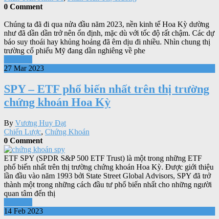
0 Comment
Chúng ta đã đi qua nửa đầu năm 2023, nền kinh tế Hoa Kỳ dường
như đã dần dần trở nên ổn định, mặc dù với tốc độ rất chậm. Các dự
báo suy thoái hay khủng hoảng đã êm dịu đi nhiều. Nhìn chung thị
trường cổ phiếu Mỹ đang dần nghiêng về phe
Xem tiếp
27 Mar 2023
SPY – ETF phổ biến nhất trên thị trường
chứng khoán Hoa Kỳ
By
Vương Huy Đạt
Chiến Lược
,
Chứng Khoán
0 Comment
ETF SPY (SPDR S&P 500 ETF Trust) là một trong những ETF
phổ biến nhất trên thị trường chứng khoán Hoa Kỳ. Được giới thiệu
lần đầu vào năm 1993 bởi State Street Global Advisors, SPY đã trở
thành một trong những cách đầu tư phổ biến nhất cho những người
quan tâm đến thị
Xem tiếp
14 Feb 2023