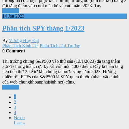
trường đã có 2 đợt “phục kích” từ thị trường bò (bull market) bằng 2
đợt tăng điểm vào cuối mùa hè và cuối năm 2023. Tuy
Xem tiếp
14 Jan 2023
Phân tích SPY tháng 1/2023
By
Vương Huy Đạt
Phân Tích Kinh Tế
,
Phân Tích Thị Truờng
0 Comment
Thị trường chung S&P500 vào thứ sáu (13/1/2023) đã tăng thêm
2,67% trong tuần, cực kỳ sát với mốc 4000 điểm. Đây là tuần tăng
liên tiếp thứ 2 kể từ khi chúng ta bước sang năm 2023. Đương
nhiên rồi, ETFs của S&P500 là SPY quen thuộc (nhân vật chính
của web chungkhoanphaisinh.net) cũng
Xem tiếp
1
2
3
4
Next ›
Last »