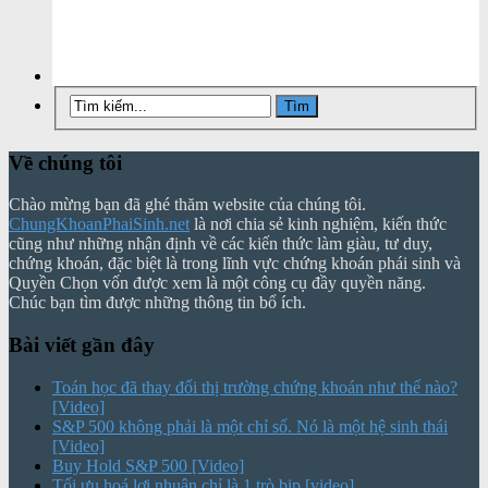
Về chúng tôi
Chào mừng bạn đã ghé thăm website của chúng tôi.
ChungKhoanPhaiSinh.net
là nơi chia sẻ kinh nghiệm, kiến thức
cũng như những nhận định về các kiến thức làm giàu, tư duy,
chứng khoán, đặc biệt là trong lĩnh vực chứng khoán phái sinh và
Quyền Chọn vốn được xem là một công cụ đầy quyền năng.
Chúc bạn tìm được những thông tin bổ ích.
Bài viết gần đây
Toán học đã thay đổi thị trường chứng khoán như thế nào?
[Video]
S&P 500 không phải là một chỉ số. Nó là một hệ sinh thái
[Video]
Buy Hold S&P 500 [Video]
Tối ưu hoá lợi nhuận chỉ là 1 trò bịp [video]