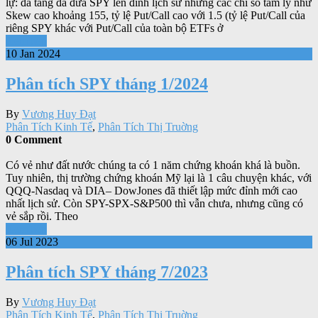
lự: đà tăng đã đưa SPY lên đỉnh lịch sử nhưng các chỉ số tâm lý như
Skew cao khoảng 155, tỷ lệ Put/Call cao với 1.5 (tỷ lệ Put/Call của
riêng SPY khác với Put/Call của toàn bộ ETFs ở
Xem tiếp
10 Jan 2024
Phân tích SPY tháng 1/2024
By
Vương Huy Đạt
Phân Tích Kinh Tế
,
Phân Tích Thị Truờng
0 Comment
Có vẻ như đất nước chúng ta có 1 năm chứng khoán khá là buồn.
Tuy nhiên, thị trường chứng khoán Mỹ lại là 1 câu chuyện khác, với
QQQ-Nasdaq và DIA– DowJones đã thiết lập mức đỉnh mới cao
nhất lịch sử. Còn SPY-SPX-S&P500 thì vẫn chưa, nhưng cũng có
vẻ sắp rồi. Theo
Xem tiếp
06 Jul 2023
Phân tích SPY tháng 7/2023
By
Vương Huy Đạt
Phân Tích Kinh Tế
,
Phân Tích Thị Truờng