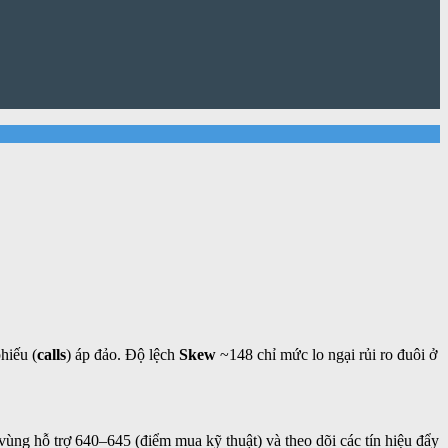
hiếu (
calls
) áp đảo. Độ lệch
Skew
~148 chỉ mức lo ngại rủi ro đuôi ở
t vùng hỗ trợ 640–645 (điểm mua kỹ thuật) và theo dõi các tín hiệu đẩy