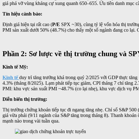
giá phá vỡ vùng kháng cự xung quanh 650–655. Ưu tiên danh mục cân
Tín hiệu cảnh báo:
Định giá hiện tại rất cao (
P/E
SPX ~30), cùng tỷ lệ vốn hóa thị trườn
PMI sản xuất dưới 50% (48.7%) cho thấy một số ngành đang co lại. Cần
Phần 2: Sơ lược về thị trường chung và SP
Kinh tế Mỹ:
Kinh tế
duy trì tăng trưởng khá trong quý 2/2025 với GDP thực tăng 
4.3% (tháng 8/2025). Lạm phát tiếp tục giảm, CPI tháng 7 chỉ tăng 2
PMI: khu vực sản xuất PMI ~48.7% (co lại nhẹ), khu vực dịch vụ P
Diễn biến thị trường:
Thị trường chứng khoán tiếp tục đi ngang tăng nhẹ. Chỉ số S&P 500 
giá vừa phải (9/11 ngành của S&P tăng trong tháng 8). Thanh khoản ổ
mạnh nào trong vài tuần qua.