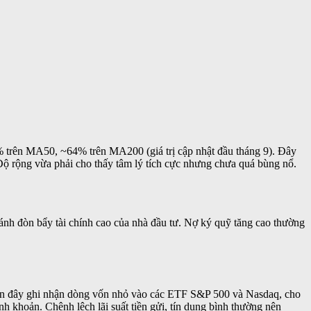
 trên MA50, ~64% trên MA200 (giá trị cập nhật đầu tháng 9). Đây
ộ rộng vừa phải cho thấy tâm lý tích cực nhưng chưa quá bùng nổ.
ánh đòn bẩy tài chính cao của nhà đầu tư. Nợ ký quỹ tăng cao thường
ần đây ghi nhận dòng vốn nhỏ vào các ETF S&P 500 và Nasdaq, cho
nh khoản. Chênh lệch lãi suất tiền gửi, tín dụng bình thường nên