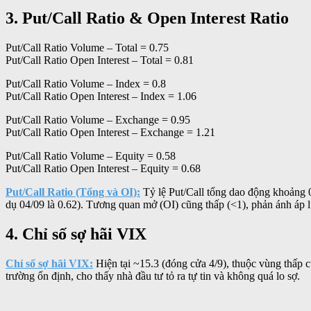
3.
Put/Call Ratio & Open Interest Ratio
Put/Call Ratio Volume – Total = 0.75
Put/Call Ratio Open Interest – Total = 0.81
Put/Call Ratio Volume – Index = 0.8
Put/Call Ratio Open Interest – Index = 1.06
Put/Call Ratio Volume – Exchange = 0.95
Put/Call Ratio Open Interest – Exchange = 1.21
Put/Call Ratio Volume – Equity = 0.58
Put/Call Ratio Open Interest – Equity = 0.68
Put/Call Ratio (Tổng và OI):
Tỷ lệ Put/Call tổng dao động khoảng 0
dụ 04/09 là 0.62). Tương quan mở (OI) cũng thấp (<1), phản ánh áp l
4. Chỉ số sợ hãi VIX
Chỉ số sợ hãi VIX:
Hiện tại ~15.3 (đóng cửa 4/9), thuộc vùng thấp c
trường ổn định, cho thấy nhà đầu tư tỏ ra tự tin và không quá lo sợ.