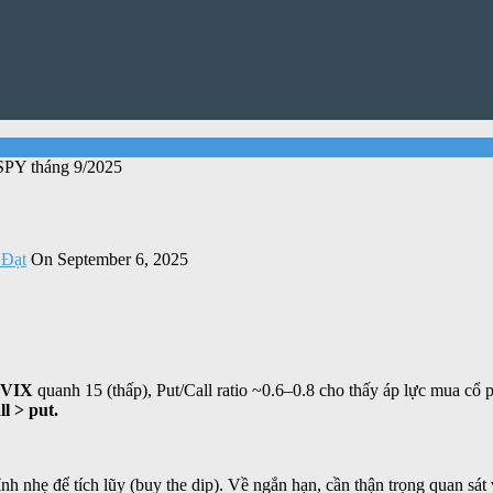
PY tháng 9/2025
Đạt
On September 6, 2025
VIX
quanh 15 (thấp), Put/Call ratio ~0.6–0.8 cho thấy áp lực mua cổ p
ll > put.
ỉnh nhẹ để tích lũy (buy the dip). Về ngắn hạn, cần thận trọng quan sá