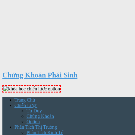
Chứng Khoán Phái Sinh
Trang Chủ
Chiến Lược
Tư Duy
Chứng Khoán
Option
Phân Tích Thị Truờng
Phân Tích Kinh Tế