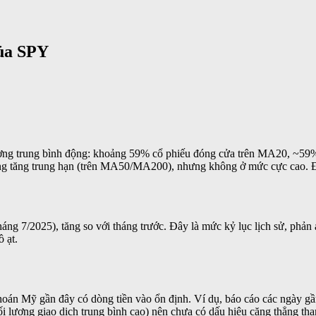
của SPY
ờng trung bình động: khoảng 59% cổ phiếu đóng cửa trên MA20, ~59%
hướng tăng trung hạn (trên MA50/MA200), nhưng không ở mức cực cao. Đ
ng 7/2025), tăng so với tháng trước. Đây là mức kỷ lục lịch sử, phản 
 ạt.
oán Mỹ gần đây có dòng tiền vào ổn định. Ví dụ, báo cáo các ngày g
ối lượng giao dịch trung bình cao) nên chưa có dấu hiệu căng thẳng tha