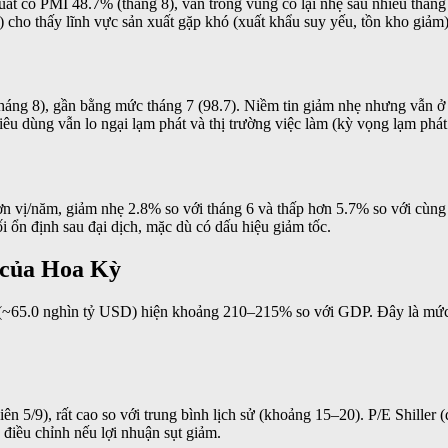
ất có PMI 48.7% (tháng 8), vẫn trong vùng co lại nhẹ sau nhiều tháng 
) cho thấy lĩnh vực sản xuất gặp khó (xuất khẩu suy yếu, tồn kho giảm
tháng 8), gần bằng mức tháng 7 (98.7). Niềm tin giảm nhẹ nhưng vẫn ở
êu dùng vẫn lo ngại lạm phát và thị trường việc làm (kỳ vọng lạm phát
ơn vị/năm, giảm nhẹ 2.8% so với tháng 6 và thấp hơn 5.7% so với cùng 
i ổn định sau đại dịch, mặc dù có dấu hiệu giảm tốc.
 của Hoa Kỳ
~65.0 nghìn tỷ USD) hiện khoảng 210–215% so với GDP. Đây là mức 
hiên 5/9), rất cao so với trung bình lịch sử (khoảng 15–20). P/E Shille
điều chỉnh nếu lợi nhuận sụt giảm.