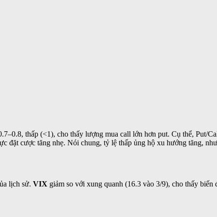
.7–0.8, thấp (<1), cho thấy lượng mua call lớn hơn put. Cụ thể, Put/C
ực đặt cược tăng nhẹ. Nói chung, tỷ lệ thấp ủng hộ xu hướng tăng, nhưn
ủa lịch sử.
VIX
giảm so với xung quanh (16.3 vào 3/9), cho thấy biế