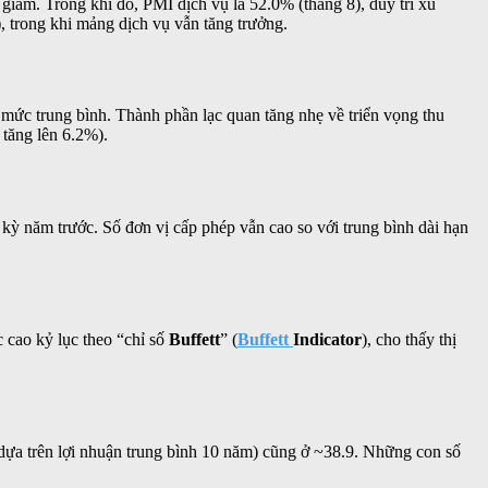
giảm. Trong khi đó, PMI dịch vụ là 52.0% (tháng 8), duy trì xu
), trong khi mảng dịch vụ vẫn tăng trưởng.
 mức trung bình. Thành phần lạc quan tăng nhẹ về triển vọng thu
 tăng lên 6.2%).
kỳ năm trước. Số đơn vị cấp phép vẫn cao so với trung bình dài hạn
cao kỷ lục theo “chỉ số
Buffett
” (
Buffett
Indicator
), cho thấy thị
r (dựa trên lợi nhuận trung bình 10 năm) cũng ở ~38.9. Những con số