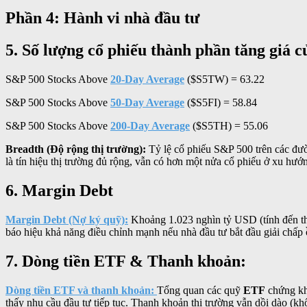
Phần 4: Hành vi nhà đầu tư
5. Số lượng cổ phiếu thành phần tăng giá 
S&P 500 Stocks Above
20-Day Average
($S5TW) = 63.22
S&P 500 Stocks Above
50-Day Average
($S5FI) = 58.84
S&P 500 Stocks Above
200-Day Average
($S5TH) = 55.06
Breadth (Độ rộng thị trường):
Tỷ lệ cổ phiếu S&P 500 trên các đư
là tín hiệu thị trường đủ rộng, vẫn có hơn một nửa cổ phiếu ở xu 
6. Margin Debt
Margin Debt (Nợ ký quỹ):
Khoảng 1.023 nghìn tỷ USD (tính đến thá
báo hiệu khả năng điều chỉnh mạnh nếu nhà đầu tư bắt đầu giải chấp ồ
7. Dòng tiền ETF & Thanh khoản:
Dòng tiền ETF và thanh khoản:
Tổng quan các quỹ
ETF
chứng kh
thấy nhu cầu đầu tư tiếp tục. Thanh khoản thị trường vẫn dồi dào (kh