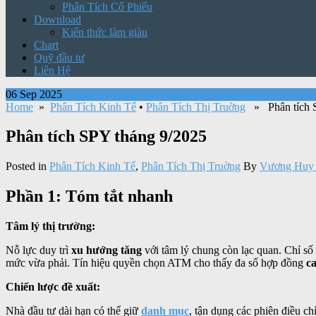
Phân Tích Cổ Phiếu
Download
Kiến thức làm giàu
Chart
Quỹ đầu tư
Liên Hệ
06 Sep 2025
Home
»
Phân Tích Kinh Tế
•
Phân Tích Thị Truờng
» Phân tích S
Phân tích SPY tháng 9/2025
Posted in
Phân Tích Kinh Tế
,
Phân Tích Thị Truờng
By
Vương Huy 
Phần 1: Tóm tắt nhanh
Tâm lý thị trường:
Nỗ lực duy trì
xu hướng tăng
với tâm lý chung còn lạc quan. Chỉ số
mức vừa phải. Tín hiệu quyền chọn ATM cho thấy đa số hợp đồng
ca
Chiến lược đề xuất:
Nhà đầu tư dài hạn có thể giữ
danh mục
, tận dụng các phiên điều ch