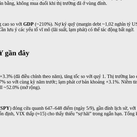
 bằng, không mua đuổi khi thị trường đã ở vùng đỉnh.
g cao so với
GDP
(~210%). Nợ ký quỹ (margin debt ~1,02 nghìn tỷ USD)
 lưu ý các yếu tố vĩ mô (lãi suất, lạm phát) có thể tác động bất ngờ.
Y gần đây
+3.3% (đã điều chỉnh theo năm), tăng tốc so với quý 1. Thị trường lao 
.7% so với cùng kỳ năm trước; lạm phát cơ bản khoảng +3.1%. Niềm tin
MI ~52.0% (mở rộng).
(
SPY
) đóng cửa quanh 647–648 điểm (ngày 5/9), gần đỉnh lịch sử, vớ
n định, VIX thấp (≈15) cho thấy thiếu “sợ hãi” trong ngắn hạn. Tổng k