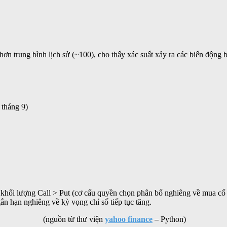
 trung bình lịch sử (~100), cho thấy xác suất xảy ra các biến động b
 tháng 9)
ối lượng Call > Put (cơ cấu quyền chọn phân bổ nghiêng về mua cổ ph
gắn hạn nghiêng về kỳ vọng chỉ số tiếp tục tăng.
(nguồn từ thư viện
yahoo finance
– Python)