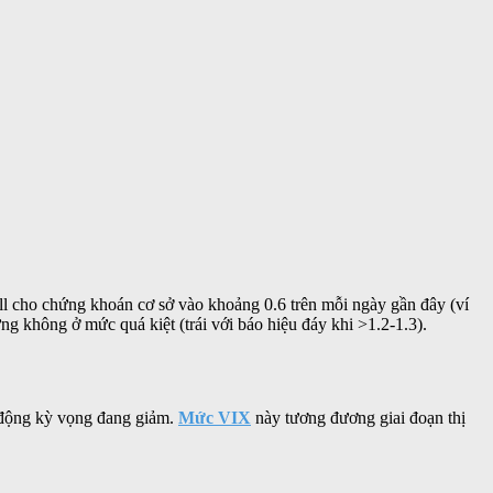
all cho chứng khoán cơ sở vào khoảng 0.6 trên mỗi ngày gần đây (ví
g không ở mức quá kiệt (trái với báo hiệu đáy khi >1.2-1.3).
n động kỳ vọng đang giảm.
Mức VIX
này tương đương giai đoạn thị