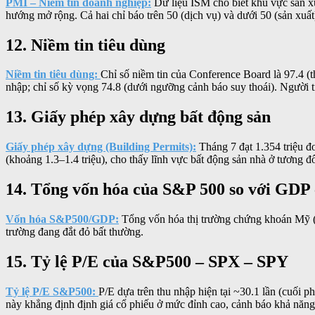
PMI – Niềm tin doanh nghiệp:
Dữ liệu ISM cho biết khu vực sản xu
hướng mở rộng. Cả hai chỉ báo trên 50 (dịch vụ) và dưới 50 (sản xuất
12. Niềm tin tiêu dùng
Niềm tin tiêu dùng:
Chỉ số niềm tin của Conference Board là 97.4 (
nhập; chỉ số kỳ vọng 74.8 (dưới ngưỡng cảnh báo suy thoái). Người ti
13. Giấy phép xây dựng bất động sản
Giấy phép xây dựng (Building Permits):
Tháng 7 đạt 1.354 triệu đ
(khoảng 1.3–1.4 triệu), cho thấy lĩnh vực bất động sản nhà ở tương đố
14. Tổng vốn hóa của S&P 500 so với GDP
Vốn hóa S&P500/GDP:
Tổng vốn hóa thị trường chứng khoán Mỹ (
trường đang đắt đỏ bất thường.
15. Tỷ lệ P/E của S&P500 – SPX – SPY
Tỷ lệ P/E S&P500:
P/E dựa trên thu nhập hiện tại ~30.1 lần (cuối p
này khẳng định định giá cổ phiếu ở mức đỉnh cao, cảnh báo khả năng 