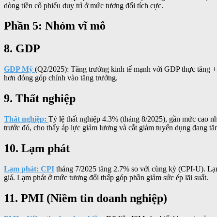
dòng tiền cổ phiếu duy trì ở mức tương đối tích cực.
Phần 5: Nhóm vĩ mô
8. GDP
GDP Mỹ
(Q2/2025): Tăng trưởng kinh tế mạnh với GDP thực tăng +3
hơn đóng góp chính vào tăng trưởng.
9. Thất nghiệp
Thất nghiệp:
Tỷ lệ thất nghiệp 4.3% (tháng 8/2025), gần mức cao n
trước đó, cho thấy áp lực giảm lương và cắt giảm tuyển dụng đang tă
10. Lạm phát
Lạm phát:
CPI
tháng 7/2025 tăng 2.7% so với cùng kỳ (CPI-U). Lạm
giá. Lạm phát ở mức tương đối thấp góp phần giảm sức ép lãi suất.
11. PMI (Niềm tin doanh nghiệp)