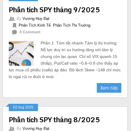
Phân tích SPY tháng 9/2025
By
Vương Huy Đạt
Phân Tích Kinh Tế
,
Phân Tích Thị Truờng
0 Comment
Phần 1: Tóm tắt nhanh Tâm lý thị trường:
Nỗ lực duy trì xu hướng tăng với tâm lý
chung còn lạc quan. Chỉ số VIX quanh 15
(thấp), Put/Call ratio ~0.6–0.8 cho thấy áp
lực mua cổ phiếu (calls) áp đảo. Độ lệch Skew ~148 chỉ mức
lo ngại rủi ro đuôi ở mức
Xem tiếp
02 Aug 2025
Phân tích SPY tháng 8/2025
By
Vương Huy Đạt