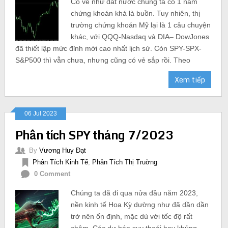
Có vẻ như đất nước chúng ta có 1 năm
chứng khoán khá là buồn. Tuy nhiên, thị
trường chứng khoán Mỹ lại là 1 câu chuyện
khác, với QQQ-Nasdaq và DIA– DowJones
đã thiết lập mức đỉnh mới cao nhất lịch sử. Còn SPY-SPX-
S&P500 thì vẫn chưa, nhưng cũng có vẻ sắp rồi. Theo
Xem tiếp
06 Jul 2023
Phân tích SPY tháng 7/2023
By
Vương Huy Đạt
Phân Tích Kinh Tế
,
Phân Tích Thị Truờng
0 Comment
Chúng ta đã đi qua nửa đầu năm 2023,
nền kinh tế Hoa Kỳ dường như đã dần dần
trở nên ổn định, mặc dù với tốc độ rất
chậm. Các dự báo suy thoái hay khủng