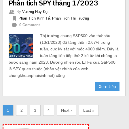
Phân tích SPY tháng 1/2023
By
Vương Huy Đạt
Phân Tích Kinh Tế
,
Phân Tích Thị Truờng
0 Comment
Thị trường chung S&P500 vào thứ sáu
(13/1/2023) đã tăng thêm 2,67% trong
tuần, cực kỳ sát với mốc 4000 điểm. Đây là
tuần tăng liên tiếp thứ 2 kể từ khi chúng ta
bước sang năm 2023. Đương nhiên rồi, ETFs của S&P500
là SPY quen thuộc (nhân vật chính của web
chungkhoanphaisinh.net) cũng
Xem tiếp
1
2
3
4
Next ›
Last »