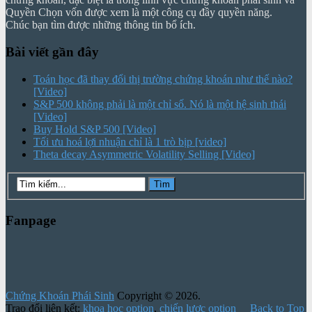
Quyền Chọn vốn được xem là một công cụ đầy quyền năng.
Chúc bạn tìm được những thông tin bổ ích.
Bài viết gần đây
Toán học đã thay đổi thị trường chứng khoán như thế nào?
[Video]
S&P 500 không phải là một chỉ số. Nó là một hệ sinh thái
[Video]
Buy Hold S&P 500 [Video]
Tối ưu hoá lợi nhuận chỉ là 1 trò bịp [video]
Theta decay Asymmetric Volatility Selling [Video]
Fanpage
Chứng Khoán Phái Sinh
Copyright © 2026.
Trao đổi liên kết:
khoa hoc option
,
chiến lược option
Back to Top