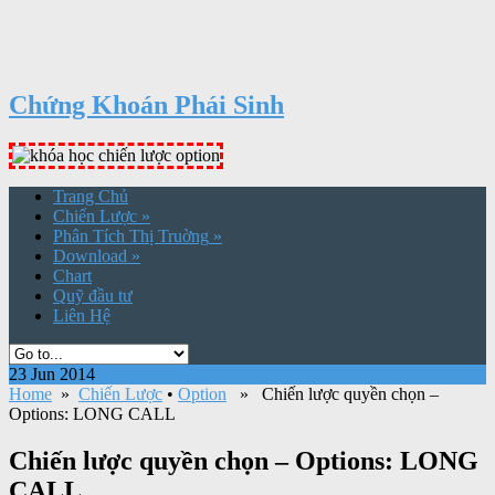
Chứng Khoán Phái Sinh
Trang Chủ
Chiến Lược
»
Phân Tích Thị Truờng
»
Download
»
Chart
Quỹ đầu tư
Liên Hệ
23 Jun 2014
Home
»
Chiến Lược
•
Option
» Chiến lược quyền chọn –
Options: LONG CALL
Chiến lược quyền chọn – Options: LONG
CALL