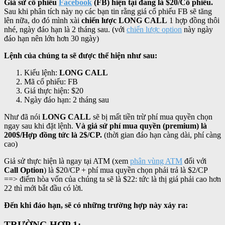
Giả sử cổ phiếu
Facebook
(FB) hiện tại đang là $20/Cổ phiếu.
Sau khi phân tích này nọ các bạn tin rằng giá cổ phiếu FB sẽ tăng
lên nữa, do đó mình xài
chiến lược LONG CALL
1 hợp đồng thôi
nhé, ngày đáo hạn là 2 tháng sau. (với
chiến lược option
này ngày
đáo hạn nên lớn hơn 30 ngày)
Lệnh của chúng ta sẽ được thể hiện như sau:
Kiểu lệnh:
LONG CALL
Mã cổ phiếu: FB
Giá thực hiện: $20
Ngày đáo hạn: 2 tháng sau
Như đã nói
LONG CALL
sẽ bị mất tiền trừ phí mua quyền chọn
ngay sau khi đặt lệnh.
Và giả sử phí mua quyền (premium) là
200$/Hợp đồng tức là 2$/CP.
(thời gian đáo hạn càng dài, phí càng
cao)
Giả sử thực hiện là ngay tại ATM (xem
phân vùng ATM
đối với
Call Option
) là $20/CP + phí mua quyền chọn phải trả là $2/CP
==> điểm hòa vốn của chúng ta sẽ là $22: tức là thị giá phải cao hơn
22 thì mới bắt đầu có lời.
Đến khi đáo hạn, sẽ có những trường hợp này xảy ra:
TRƯỜNG HỢP 1: