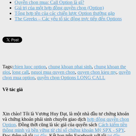
Quyền chọn mua: Call Option là gì?
Giá trị của một hợp đồng quyền chọn (Option)
Tổng hợp tên của các chiến lược Option thường gặp
The Greeks – Các yếu tố tác động trực tiếp đến Options
Tags:
chien luoc option
,
chung khoan phai sinh
,
chung khoan the
gioi
,
long call
,
nguoi mua quyen chon
,
quyen chon kieu my
,
quyền
chọn mua option
,
quyền chọn Options LONG CALL
Về tác giả
Xin chào! Tôi là Vương Huy Đạt, là một nhà đầu tư chứng khoán
và chứng khoán phái sinh chuyên giao dịch
hợp động quyền chọn
Option
. Đồng thời cũng là tác giả của quyển sách
Cách kiếm tiền
thông minh và bền vững từ chỉ số chứng khoán Mỹ SPX - SPY
.
Đọc thêm về tôi
tại đây
. Kết bạn trên Facebook với tôi
tại đây
.