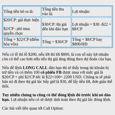
Tổng tiền thu
Tổng tiền bỏ ra là:
Lợi nhuận:
vào là:
$20/CP: giá thực hiện
$30/CP: thị giá
Lợi nhuận = $30 -$22 =
$2/CP : phí mua
đến khi đáo hạn
$8/CP
quyền chọn
Tổng = $22/CP (điểm
Tổng = $8/CP hay
Tổng = $30/CP
hòa vốn)
$800/HĐ
Nếu có lỗ thì lỗ $200, nếu lời thì lời $800, là con số này lợi nhuận
còn có thể cao hơn nữa nếu thị giá tăng đúng theo dự đoán của bạn.
Nếu để lệnh
LONG CALL
đáo hạn thì sẽ thấy trong tài khoản bị
trừ tiền và có thêm 100
cổ phiếu FB
được mua với mức giá là
$20/CP + phí $2/CP tức là $22×100= 2200 USD. Chúng ta sẽ phải
bán nó đi theo thị giá lúc bấy giờ là $30, để lấy tiền lời, đơn giản thế
thôi.
Tuy nhiên chúng ta cũng có thể đóng lệnh đó trước khi nó đáo
hạn.
Lợi nhuận nếu có sẽ được tính toán theo thị giá lúc đóng lệnh.
Các bài viết liên quan tới Call Option: