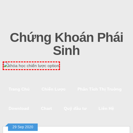
Chứng Khoán Phái
Sinh
Trang Chủ
Chiến Lược
Phân Tích Thị Truờng
Download
Chart
Quỹ đầu tư
Liên Hệ
29 Sep 2020