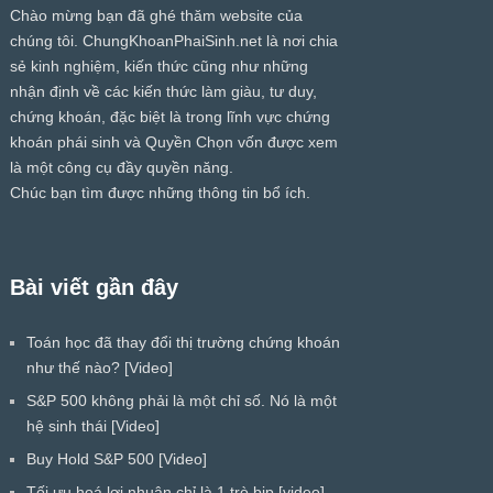
Chào mừng bạn đã ghé thăm website của
chúng tôi.
ChungKhoanPhaiSinh.net
là nơi chia
sẻ kinh nghiệm, kiến thức cũng như những
nhận định về các kiến thức làm giàu, tư duy,
chứng khoán, đặc biệt là trong lĩnh vực chứng
khoán phái sinh và Quyền Chọn vốn được xem
là một công cụ đầy quyền năng.
Chúc bạn tìm được những thông tin bổ ích.
Bài viết gần đây
Toán học đã thay đổi thị trường chứng khoán
như thế nào? [Video]
S&P 500 không phải là một chỉ số. Nó là một
hệ sinh thái [Video]
Buy Hold S&P 500 [Video]
Tối ưu hoá lợi nhuận chỉ là 1 trò bịp [video]