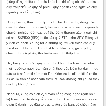
(cũng đừng nhiều quá, nếu khác loại thì càng tốt, thí dụ như
quỹ trái phiếu và quỹ cổ phiếu, quỹ ngành công nghệ và quỹ
ngành y tế chẳng hạn).
Có 2 phương thức quản lý quỹ là chủ động & thụ động: Các
quỹ chủ động được quản lý bởi một hoặc một vài nhà quản lý
chuyên nghiệp. Còn các quỹ thụ động thường gặp là quỹ chỉ
số như S&P500 (SPX) hoặc các quỹ ETFs như SPY. Riêng về
ý kiến cá nhân, chúng tôi là những người yêu thích các quỹ
thụ động ETFs hơn. Thứ nhất là do khả năng giao dịch y
chang như cổ phiếu, thứ hai là mức phí thấp hơn
Hãy lưu ý rằng: Các quỹ tương hỗ không hề hoàn hảo như
mọi người ca ngợi. Bạn vẫn phải theo dõi, kiểm tra danh mục
đầu tư ít nhất mỗi năm một lần: Kiểm tra lại giá trị lãi lỗ (mặc
dù chỉ là trên sổ sách tạm thời), rồi các khoảng chi phí có thay
đổi hay không? V.v…
Ngoài ra, cũng có dịch vụ tư vấn bằng công nghệ (gần như
là) hoàn toàn tự động bằng các robot. Các cố vấn ảo này sẽ
quản lý danh mục đầu tư trực tuyến giúp bạn, có chức năng