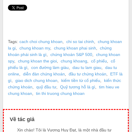
Tags:
cach choi chung khoan
,
chi so tai chinh
,
chung khoan
la gi
,
chung khoan my
,
chung khoan phai sinh
,
chứng
khoán phái sinh là gì
,
chứng khoán S&P 500
,
chung khoan
spy
,
chung khoan the gioi
,
chung khoang
,
cổ phiếu
,
cổ
phiếu là gì
,
con đường làm giàu
,
dau tu lam giau
,
dau tu
online
,
diễn đàn chứng khoán
,
đầu tư chứng khoán
,
ETF là
gì
,
giao dich chung khoan
,
kiếm tiền từ cổ phiếu
,
kiến thức
chứng khoán
,
quỹ đầu tư
,
Quỹ tương hỗ là gì
,
tim hieu ve
chung khoan
,
tin thi truong chung khoan
Về tác giả
Xin chào! Tôi là Vương Huy Đạt, là một nhà đầu tư