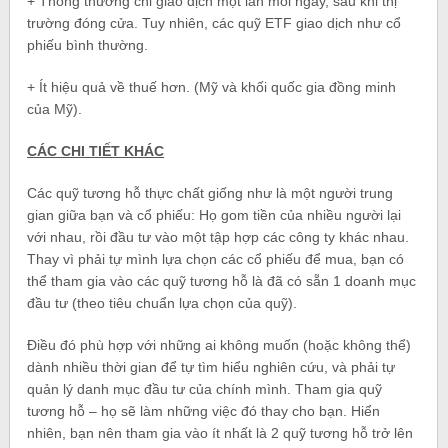
+ Thông thường chỉ giao dịch một lần mỗi ngày, sau khi thị
trường đóng cửa. Tuy nhiên, các quỹ ETF giao dịch như cổ
phiếu bình thường.
+ Ít hiệu quả về thuế hơn. (Mỹ và khối quốc gia đồng minh
của Mỹ).
CÁC CHI TIẾT KHÁC
Các quỹ tương hỗ thực chất giống như là một người trung
gian giữa bạn và cổ phiếu: Họ gom tiền của nhiều người lại
với nhau, rồi đầu tư vào một tập hợp các công ty khác nhau.
Thay vì phải tự mình lựa chọn các cổ phiếu để mua, bạn có
thể tham gia vào các quỹ tương hỗ là đã có sẵn 1 doanh mục
đầu tư (theo tiêu chuẩn lựa chọn của quỹ).
Điều đó phù hợp với những ai không muốn (hoặc không thể)
dành nhiều thời gian để tự tìm hiểu nghiên cứu, và phải tự
quản lý danh mục đầu tư của chính mình. Tham gia quỹ
tương hỗ – họ sẽ làm những việc đó thay cho bạn. Hiển
nhiên, bạn nên tham gia vào ít nhất là 2 quỹ tương hỗ trở lên