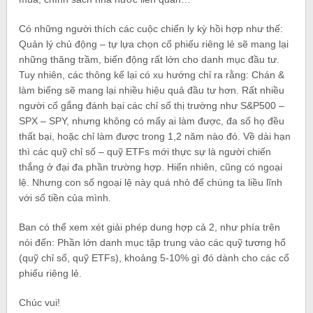
Có những người thích các cuộc chiến ly kỳ hồi hợp như thế:
Quản lý chủ động – tự lựa chọn cổ phiếu riêng lẻ sẽ mang lại
những thăng trầm, biến động rất lớn cho danh mục đầu tư.
Tuy nhiên, các thông kế lại có xu hướng chỉ ra rằng: Chán &
làm biếng sẽ mang lại nhiều hiệu quả đầu tư hơn. Rất nhiều
người cố gắng đánh bại các chỉ số thị trường như S&P500 –
SPX – SPY, nhưng không có mấy ai làm được, đa số họ đều
thất bại, hoặc chỉ làm được trong 1,2 năm nào đó. Về dài hạn
thì các quỹ chỉ số – quỹ ETFs mới thực sự là người chiến
thắng ở đại đa phần trường hợp. Hiển nhiên, cũng có ngoại
lệ. Nhưng con số ngoại lệ này quá nhỏ để chúng ta liều lĩnh
với số tiền của mình.
Ban có thể xem xét giải phép dung hợp cả 2, như phía trên
nói đến: Phần lớn danh mục tập trung vào các quỹ tương hổ
(quỹ chỉ số, quỹ ETFs), khoảng 5-10% gì đó dành cho các cổ
phiếu riêng lẻ.
Chúc vui!