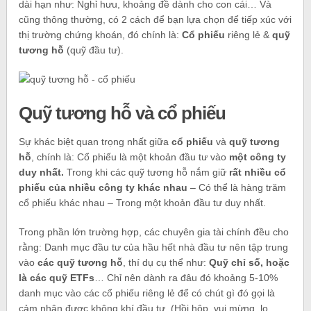
dài hạn như: Nghỉ hưu, khoảng đề dành cho con cái… Và
cũng thông thường, có 2 cách để bạn lựa chọn để tiếp xúc với
thị trường chứng khoán, đó chính là:
Cổ phiếu
riêng lẻ &
quỹ
tương hỗ
(quỹ đầu tư).
Quỹ tương hỗ và cổ phiếu
Sự khác biệt quan trọng nhất giữa
cổ phiếu
và
quỹ tương
hỗ
, chính là: Cổ phiếu là một khoản đầu tư vào
một công ty
duy nhất.
Trong khi các quỹ tương hỗ nắm giữ
rất nhiều cổ
phiếu của nhiều công ty khác nhau
– Có thể là hàng trăm
cổ phiếu khác nhau – Trong một khoản đầu tư duy nhất.
Trong phần lớn trường hợp, các chuyên gia tài chính đều cho
rằng: Danh mục đầu tư của hầu hết nhà đầu tư nên tập trung
vào
các quỹ tương hỗ
, thí dụ cụ thể như:
Quỹ chỉ số, hoặc
là các quỹ ETFs
… Chỉ nên dành ra đâu đó khoảng 5-10%
danh mục vào các cổ phiếu riêng lẻ để có chút gì đó gọi là
cảm nhận được không khí đầu tư. (Hồi hộp, vui mừng, lo