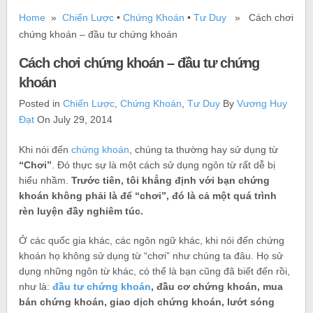
Home
»
Chiến Lược
•
Chứng Khoán
•
Tư Duy
» Cách chơi
chứng khoán – đầu tư chứng khoán
Cách chơi chứng khoán – đầu tư chứng
khoán
Posted in
Chiến Lược
,
Chứng Khoán
,
Tư Duy
By
Vương Huy
Đạt
On July 29, 2014
Khi nói đến
chứng khoán
, chúng ta thường hay sử dụng từ
“Chơi”
. Đó thực sự là một cách sử dụng ngôn từ rất dễ bị
hiểu nhầm.
Trước tiên, tôi khẳng định với bạn chứng
khoán không phải là để “chơi”, đó là cả một quá trình
rèn luyện đầy nghiêm túc.
Ở các quốc gia khác, các ngôn ngữ khác, khi nói đến chứng
khoán họ không sử dụng từ “chơi” như chúng ta đâu. Họ sử
dụng những ngôn từ khác, có thể là bạn cũng đã biết đến rồi,
như là:
đầu tư chứng khoán
, đầu cơ chứng khoán, mua
bán chứng khoán, giao dịch chứng khoán, lướt sóng