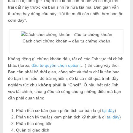
đâu có tội tình gì? Thậm chí là nó còn ra đời và có mặt trên
trái đất này trước khi bạn sinh ra nữa kia mà. Dân gian vẫn
thường hay dùng câu này: “tôi ăn muối còn nhiều hơn bạn ăn
cơm đấy”.
Cách chơi chứng khoán – đầu tư chứng khoán
Không riêng gì chứng khoán đâu, tất cả các lĩnh vực tài chính
khác (forex,
đầu tư quyền chọn option
,…) thì cũng vậy thôi.
Bạn cần phải bỏ thời gian, công sức và thậm chí là tiền bạc
để bạn tìm hiểu, để trải nghiệm, đó là cả một quá trình đầy
nghiêm túc chứ
không phải là “Chơi”.
Ở hầu hết các lĩnh
vực tài chính, chúng đều có cùng chung những điều mà bạn
cần phải quan tâm:
Phân tích cơ bản (xem phân tích cơ bản là gì
tại đây
)
Phân tích kỹ thuật ( xem phân tích kỹ thuật là gì
tại đây
)
Phân tích dòng tiền
Quản trị giao dịch