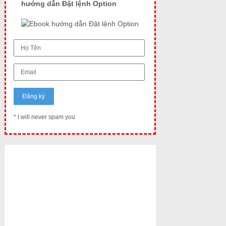
hướng dẫn Đặt lệnh Option
* I will never spam you