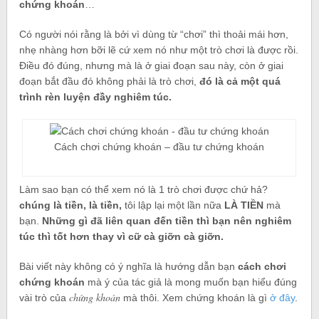
chứng khoán
…
Có người nói rằng là bởi vì dùng từ “chơi” thì thoải mái hơn,
nhẹ nhàng hơn bỡi lẽ cứ xem nó như một trò chơi là được rồi.
Điều đó đúng, nhưng mà là ở giai đoạn sau này, còn ở giai
đoạn bắt đầu đó không phải là trò chơi,
đó là cả một quá
trình rèn luyện đầy nghiêm túc.
Cách chơi chứng khoán – đầu tư chứng khoán
Làm sao bạn có thể xem nó là 1 trò chơi được chứ hả?
chúng là tiền, là tiền,
tôi lập lại một lần nữa
LÀ TIỀN
mà
bạn.
Những gì đã liên quan đến tiền thì bạn nên nghiêm
túc thì tốt hơn thay vì cữ cà giỡn cà giỡn.
Bài viết này không có ý nghĩa là hướng dẫn bạn
cách chơi
chứng khoán
mà ý của tác giả là mong muốn bạn hiểu đúng
chứng khoán
vài trò của
mà thôi. Xem chứng khoán là gì
ở đây
.