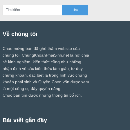
Về chúng tôi
Chào mừng bạn đã ghé thăm website của
chúng tôi.
ChungKhoanPhaiSinh.net
là nơi chia
sẻ kinh nghiệm, kiến thức cũng như những
nhận định về các kiến thức làm giàu, tư duy,
chứng khoán, đặc biệt là trong lĩnh vực chứng
khoán phái sinh và Quyền Chọn vốn được xem
là một công cụ đầy quyền năng.
Chúc bạn tìm được những thông tin bổ ích.
Bài viết gần đây