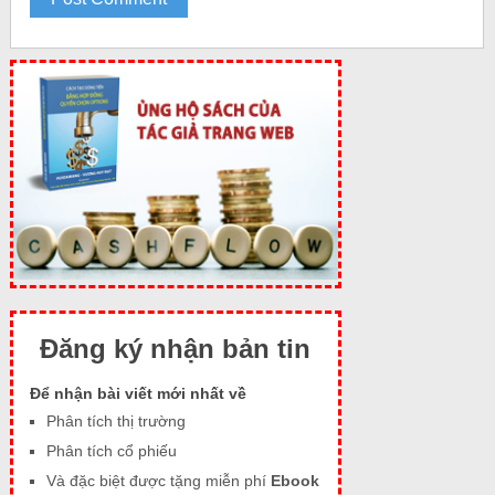
Đăng ký nhận bản tin
Để nhận bài viết mới nhất về
Phân tích thị trường
Phân tích cổ phiếu
Và đặc biệt được tặng miễn phí
Ebook