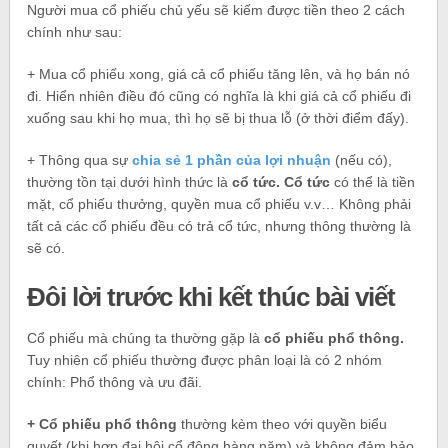
Người mua cổ phiếu chủ yếu sẽ kiếm được tiền theo 2 cách
chính như sau:
+ Mua cổ phiếu xong, giá cả cổ phiếu tăng lên, và họ bán nó
đi. Hiển nhiên điều đó cũng có nghĩa là khi giá cả cổ phiếu đi
xuống sau khi họ mua, thì họ sẽ bị thua lỗ (ở thời điểm đấy).
+ Thông qua sự
chia sẻ 1 phần của lợi nhuận
(nếu có),
thường tồn tại dưới hình thức là
cổ tức. Cổ tức
có thể là tiền
mặt, cổ phiếu thưởng, quyền mua cổ phiếu v.v… Không phải
tất cả các cổ phiếu đều có trả cổ tức, nhưng thông thường là
sẽ có.
Đôi lời trước khi kết thúc bài viết
Cổ phiếu mà chúng ta thường gặp là
cổ phiếu phổ thông.
Tuy nhiên cổ phiếu thường được phân loại là có 2 nhóm
chính: Phổ thông và ưu đãi.
+ Cổ phiếu phổ thông
thường kèm theo với quyền biểu
quyết (khi hợp đại hội cổ đông hàng năm) và không đảm bảo