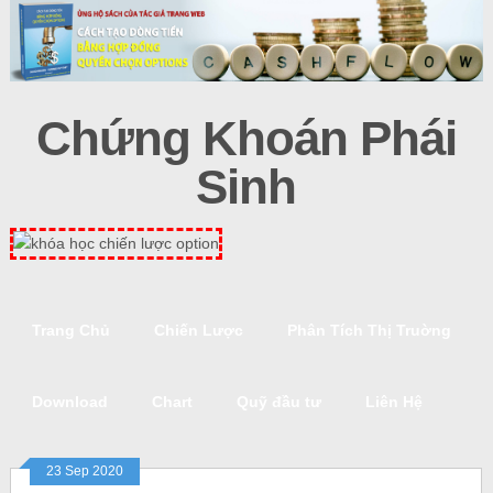
Chứng Khoán Phái
Sinh
Trang Chủ
Chiến Lược
Phân Tích Thị Truờng
Download
Chart
Quỹ đầu tư
Liên Hệ
23 Sep 2020