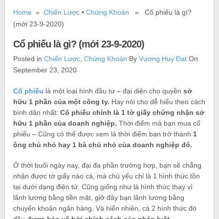
Home
»
Chiến Lược
•
Chứng Khoán
» Cổ phiếu là gì?
(mới 23-9-2020)
Cổ phiếu là gì? (mới 23-9-2020)
Posted in
Chiến Lược
,
Chứng Khoán
By
Vương Huy Đạt
On
September 23, 2020
Cổ phiếu
là một loại hình đầu tư – đại diện cho quyền
sở
hữu 1 phần của một công ty.
Hay nói cho dễ hiểu theo cách
bình dân nhất:
Cổ phiếu chính là 1 tờ giấy chứng nhận sở
hữu 1 phần của doanh nghiệp.
Thời điểm mà bạn mua cổ
phiếu – Cũng có thể được xem là thời điểm bạn trở thành
1
ông chủ nhỏ hay 1 bà chủ nhỏ của doanh nghiệp đó.
Ở thời buổi ngày nay, đại đa phần trường hợp, bạn sẽ chẳng
nhận được tờ giấy nào cả, mà chủ yếu chỉ là 1 hình thức tồn
tại dưới dạng điện tử. Cũng giống như là hình thức thay vì
lãnh lương bằng tiền mặt, giờ đây bạn lãnh lương bằng
chuyển khoản ngân hàng. Và hiển nhiên, cả 2 hình thức đó
đều
được bảo vệ bởi chính sách của pháp luật.