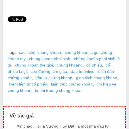
Tags:
cach choi chung khoan
,
chung khoan la gi
,
chung
khoan my
,
chung khoan phai sinh
,
chứng khoán phái sinh là
gì
,
chung khoan the gioi
,
chung khoang
,
cổ phiếu
,
cổ
phiếu là gì
,
con đường làm giàu
,
dau tu online
,
diễn đàn
chứng khoán
,
đầu tư chứng khoán
,
giao dich chung khoan
,
kiếm tiền từ cổ phiếu
,
kiến thức chứng khoán
,
tim hieu ve
chung khoan
,
tin thi truong chung khoan
Về tác giả
Xin chào! Tôi là Vương Huy Đạt, là một nhà đầu tư