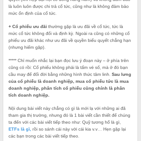
là luôn luôn được chi trả cổ tức, cũng như là không đảm bảo
mức ổn định của cổ tức.
+ Cổ phiếu ưu đãi
thường gặp là ưu đãi về cổ tức, tức là
mức cổ tức không đổi và định kỳ. Ngoài ra cũng có những cổ
phiếu ưu đãi khác như ưu đãi về quyền biểu quyết chẳng hạn
(nhưng hiếm gặp).
***** Chỉ muốn nhắc lại bạn đọc lưu ý đoạn này – ở phía trên
cũng có rồi: Cổ phiếu không phải là tấm vé số, mà ở đó bạn
cầu may để đổi đời bằng những hình thức tâm linh.
Sau lưng
của cổ phiếu là doanh nghiệp, mua cổ phiếu tức là mua
doanh nghiệp, phân tích cổ phiếu cũng chính là phân
tích doanh nghiệp.
Nội dung bài viết này chẳng có gì là mới lạ với những ai đã
tham gia thị trường, nhưng đó là 1 bài viết cần thiết để chúng
ta đến với các bài viết tiếp theo như: Quỹ tương hổ là gì,
ETFs là gì,
rồi so sánh cái này với cái kia v.v… Hẹn gặp lại
các bạn trong các bài viết tiếp theo.