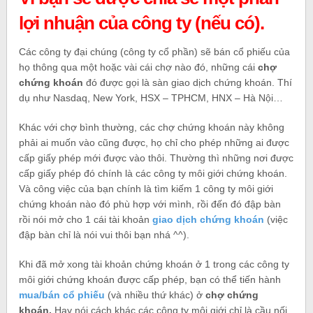
lợi nhuận của công ty (nếu có).
Các công ty đại chúng (công ty cổ phần) sẽ bán cổ phiếu của
họ thông qua một hoặc vài cái chợ nào đó, những cái
chợ
chứng khoán
đó được gọi là sàn giao dịch chứng khoán. Thí
dụ như Nasdaq, New York, HSX – TPHCM, HNX – Hà Nội…
Khác với chợ bình thường, các chợ chứng khoán này không
phải ai muốn vào cũng được, họ chỉ cho phép những ai được
cấp giấy phép mới được vào thôi. Thường thì những nơi được
cấp giấy phép đó chính là các công ty môi giới chứng khoán.
Và công việc của bạn chính là tìm kiếm 1 công ty môi giới
chứng khoán nào đó phù hợp với mình, rồi đến đó đập bàn
rồi nói mở cho 1 cái tài khoản
giao dịch chứng khoán
(việc
đập bàn chỉ là nói vui thôi bạn nhá ^^).
Khi đã mở xong tài khoản chứng khoán ở 1 trong các công ty
môi giới chứng khoán được cấp phép, bạn có thể tiến hành
mua/bán cổ phiếu
(và nhiều thứ khác) ở
chợ chứng
khoán.
Hay nói cách khác các công ty môi giới chỉ là cầu nối