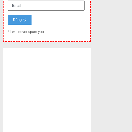
* I will never spam you