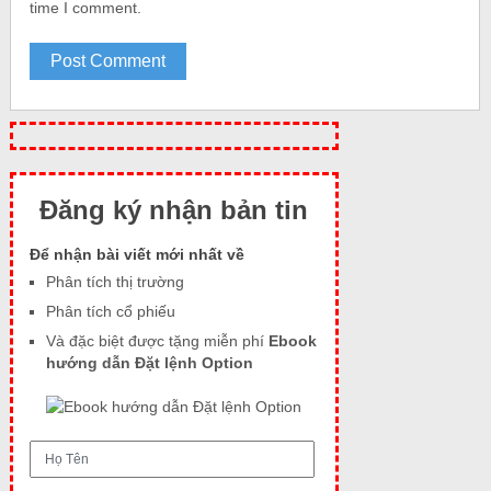
time I comment.
Đăng ký nhận bản tin
Để nhận bài viết mới nhất về
Phân tích thị trường
Phân tích cổ phiếu
Và đặc biệt được tặng miễn phí
Ebook
hướng dẫn Đặt lệnh Option