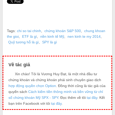
Tags:
chi so tai chinh
,
chứng khoán S&P 500
,
chung khoan
the gioi
,
ETF là gì
,
nền kinh tế Mỹ
,
nen kinh te my 2014
,
Quỹ tương hỗ là gì
,
SPY là gì
Về tác giả
Xin chào! Tôi là Vương Huy Đạt, là một nhà đầu tư
chứng khoán và chứng khoán phái sinh chuyên giao dịch
hợp động quyền chọn Option
. Đồng thời cũng là tác giả của
quyển sách
Cách kiếm tiền thông minh và bền vững từ chỉ
số chứng khoán Mỹ SPX - SPY
. Đọc thêm về tôi
tại đây
. Kết
bạn trên Facebook với tôi
tại đây
.