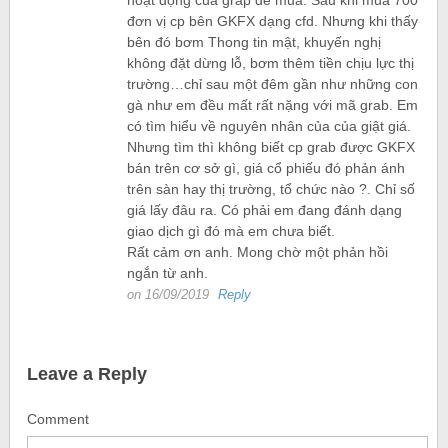
đơn vị cp bên GKFX dạng cfd. Nhưng khi thấy
bên đó bơm Thong tin mật, khuyến nghị
không đặt dừng lỗ, bơm thêm tiền chịu lực thị
trường…chỉ sau một đêm gần như những con
gà như em đều mất rất nặng với mã grab. Em
có tìm hiểu về nguyên nhân của của giật giá.
Nhưng tìm thì không biết cp grab được GKFX
bán trên cơ sở gì, giá cổ phiếu đó phản ánh
trên sàn hay thị trường, tổ chức nào ?. Chỉ số
giá lấy đâu ra. Có phải em đang đánh dạng
giao dịch gì đó mà em chưa biết.
Rất cảm ơn anh. Mong chờ một phản hồi
ngắn từ anh.
on 16/09/2019
Reply
Leave a Reply
Comment