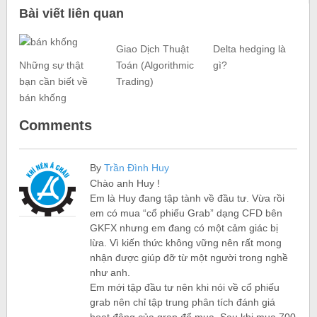
Bài viết liên quan
Giao Dịch Thuật
Delta hedging là
Những sự thật
Toán (Algorithmic
gì?
bạn cần biết về
Trading)
bán khống
Comments
By
Trần Đình Huy
Chào anh Huy !
Em là Huy đang tập tành về đầu tư. Vừa rồi
em có mua “cổ phiếu Grab” dạng CFD bên
GKFX nhưng em đang có một cảm giác bị
lừa. Vì kiến thức không vững nên rất mong
nhận được giúp đỡ từ một người trong nghề
như anh.
Em mới tập đầu tư nên khi nói về cổ phiếu
grab nên chỉ tập trung phân tích đánh giá
hoạt động của grap để mua. Sau khi mua 700