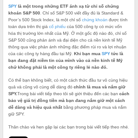
SPY
là một trong những ETF ánh xạ từ chỉ số chứng
khoán S&P 500
. Chỉ số S&P 500 viết đầy đủ là Standard &
Poor’s 500 Stock Index, là một chỉ số
chứng khoán
được tính
toán dựa trên thị giá
cổ phiếu
của 500 công ty có mức vốn
hóa thị trường lớn nhất của Mỹ. Ở một gốc độ nào đó, chỉ số
S&P 500 cũng phản ánh và đại diện cho cả nền kinh tế Mỹ
thông qua việc phản ánh những đặc điểm rủi ro và lợi nhuận
của các công ty hàng đầu tại Mỹ.
Khi bạn mua
SPY
tức là
bạn đang đặt niềm tin của mình vào cả nền kinh tế Mỹ
chứ không phải là một công ty riêng lẻ nào đó.
Có thể bạn không biết, có một cách thức đầu tư vô cùng hiệu
quả và cũng vô cùng dễ dàng đó
chính là mua và nắm giữ
SPY.
Trong bài viết tiếp theo tôi sẽ giới thiệu đến các bạn
cách
bảo vệ giá trị đồng tiền mà bạn đang nắm giữ một cách
dễ dàng và hiệu quả nhất
bằng phương pháp mua và nắm
giữ SPY.
Thân chào và hẹn gặp lại các bạn trong bài viết tiếp theo nhé.