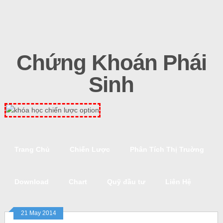
Chứng Khoán Phái
Sinh
Trang Chủ
Chiến Lược
Phân Tích Thị Truờng
Download
Chart
Quỹ đầu tư
Liên Hệ
21 May 2014