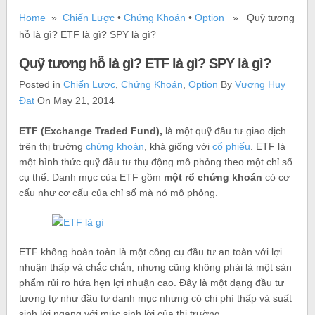
Home
»
Chiến Lược
•
Chứng Khoán
•
Option
» Quỹ tương
hỗ là gì? ETF là gì? SPY là gì?
Quỹ tương hỗ là gì? ETF là gì? SPY là gì?
Posted in
Chiến Lược
,
Chứng Khoán
,
Option
By
Vương Huy
Đạt
On May 21, 2014
ETF (Exchange Traded Fund),
là một quỹ đầu tư giao dịch
trên thị trường
chứng khoán
, khá giống với
cổ phiếu
. ETF là
một hình thức quỹ đầu tư thụ động mô phỏng theo một chỉ số
cụ thể. Danh mục của ETF gồm
một rổ chứng khoán
có cơ
cấu như cơ cấu của chỉ số mà nó mô phỏng.
ETF không hoàn toàn là một công cụ đầu tư an toàn với lợi
nhuận thấp và chắc chắn, nhưng cũng không phải là một sản
phẩm rủi ro hứa hẹn lợi nhuận cao. Đây là một dạng đầu tư
tương tự như đầu tư danh mục nhưng có chi phí thấp và suất
sinh lời ngang với mức sinh lời của thị trường.