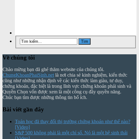
Về chúng tôi
Chào mừng bạn đã ghé thăm website của chúng tôi.
ChungKhoanPhaiSinh.net
là nơi chia sẻ kinh nghiệm, kiến thức
cũng như những nhận định về các kiến thức làm giàu, tư duy,
chứng khoán, đặc biệt là trong lĩnh vực chứng khoán phái sinh và
Quyền Chọn vốn được xem là một công cụ đầy quyền năng.
Chúc bạn tìm được những thông tin bổ ích.
Bài viết gần đây
Toán học đã thay đổi thị trường chứng khoán như thế nào?
[Video]
S&P 500 không phải là một chỉ số. Nó là một hệ sinh thái
[Video]