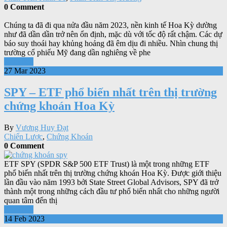
0 Comment
Chúng ta đã đi qua nửa đầu năm 2023, nền kinh tế Hoa Kỳ dường
như đã dần dần trở nên ổn định, mặc dù với tốc độ rất chậm. Các dự
báo suy thoái hay khủng hoảng đã êm dịu đi nhiều. Nhìn chung thị
trường cổ phiếu Mỹ đang dần nghiêng về phe
Xem tiếp
27 Mar 2023
SPY – ETF phổ biến nhất trên thị trường
chứng khoán Hoa Kỳ
By
Vương Huy Đạt
Chiến Lược
,
Chứng Khoán
0 Comment
ETF SPY (SPDR S&P 500 ETF Trust) là một trong những ETF
phổ biến nhất trên thị trường chứng khoán Hoa Kỳ. Được giới thiệu
lần đầu vào năm 1993 bởi State Street Global Advisors, SPY đã trở
thành một trong những cách đầu tư phổ biến nhất cho những người
quan tâm đến thị
Xem tiếp
14 Feb 2023