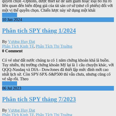
quyền chọn -Options, được thiết kế để làm giảm hoặc loại bỏ rủi ro
liên quan đến biến động giá của tài sản cơ sở (như cổ phiếu) đối với
một vị thế quyền chọn. Chiến lược này sử dụng một khái
Xem tiếp
10 Jan 2024
Phân tích SPY tháng 1/2024
By
Vương Huy Đạt
Phân Tích Kinh Tế
,
Phân Tích Thị Truờng
0 Comment
Có vẻ như đất nước chúng ta có 1 năm chứng khoán khá là buồn.
Tuy nhiên, thị trường chứng khoán Mỹ lại là 1 câu chuyện khác, với
QQQ-Nasdaq và DIA– DowJones đã thiết lập mức đỉnh mới cao
nhất lịch sử. Còn SPY-SPX-S&P500 thì vẫn chưa, nhưng cũng có
vẻ sắp rồi. Theo
Xem tiếp
06 Jul 2023
Phân tích SPY tháng 7/2023
By
Vương Huy Đạt
Phân Tích Kinh Tế
,
Phân Tích Thị Truờng