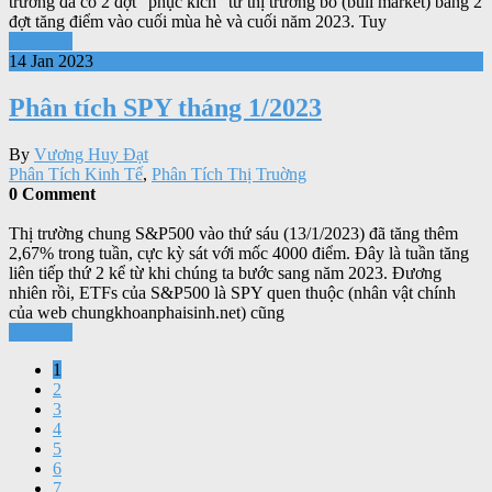
trường đã có 2 đợt “phục kích” từ thị trường bò (bull market) bằng 2
đợt tăng điểm vào cuối mùa hè và cuối năm 2023. Tuy
Xem tiếp
14 Jan 2023
Phân tích SPY tháng 1/2023
By
Vương Huy Đạt
Phân Tích Kinh Tế
,
Phân Tích Thị Truờng
0 Comment
Thị trường chung S&P500 vào thứ sáu (13/1/2023) đã tăng thêm
2,67% trong tuần, cực kỳ sát với mốc 4000 điểm. Đây là tuần tăng
liên tiếp thứ 2 kể từ khi chúng ta bước sang năm 2023. Đương
nhiên rồi, ETFs của S&P500 là SPY quen thuộc (nhân vật chính
của web chungkhoanphaisinh.net) cũng
Xem tiếp
1
2
3
4
5
6
7