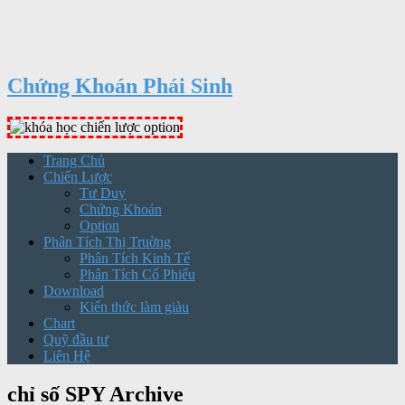
Chứng Khoán Phái Sinh
Trang Chủ
Chiến Lược
Tư Duy
Chứng Khoán
Option
Phân Tích Thị Truờng
Phân Tích Kinh Tế
Phân Tích Cổ Phiếu
Download
Kiến thức làm giàu
Chart
Quỹ đầu tư
Liên Hệ
chỉ số SPY Archive