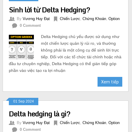
Sinh lời từ Delta Hedging?
By
Vương Huy Đạt
Chiến Lược
,
Chứng Khoán
,
Option
0 Comment
Delta Hedging chủ yếu được sử dụng như
một chiến lược quản lý rủi ro, và thường
không phải là một công cụ để sinh lời trực
tiếp. Đối với các tổ chức tài chính hoặc nhà
đầu tư chuyên nghiệp, Delta Hedging có thể gián tiếp góp
phần vào việc tạo ra lợi nhuận
Xem tiếp
01 Sep 2024
Delta hedging là gì?
By
Vương Huy Đạt
Chiến Lược
,
Chứng Khoán
,
Option
0 Comment