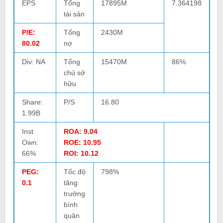
EPS
Tổng
17895M
7.364198
tài sản
P/E:
Tổng
2430M
80.02
nợ
Div: NA
Tổng
15470M
86%
chủ sở
hữu
Share:
P/S
16.80
1.99B
Inst
ROA: 9.04
Own:
ROE: 10.95
66%
ROI: 10.12
PEG:
Tốc độ
798%
0.1
tăng
trưởng
bình
quân