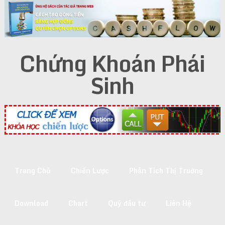
Chứng Khoán Phái
Sinh
Trang Chủ
Chiến Lược
Phân Tích Thị Truờng
Download
Chart
Quỹ đầu tư
Liên Hệ