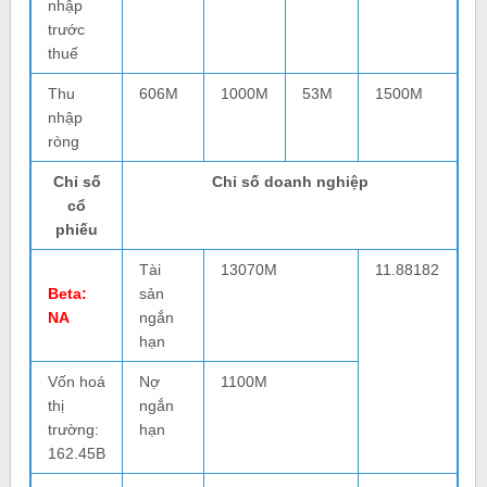
nhập
trước
thuế
Thu
606M
1000M
53M
1500M
nhập
ròng
Chỉ số
Chỉ số doanh nghiệp
cổ
phiếu
Tài
13070M
11.88182
Beta:
sản
NA
ngắn
hạn
Vốn hoá
Nợ
1100M
thị
ngắn
trường:
hạn
162.45B