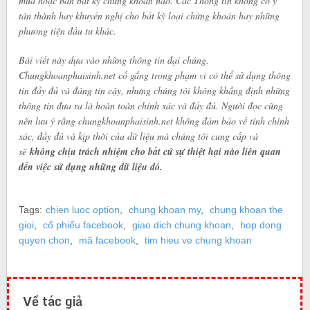
mua hoặc bán bất kỳ chứng khoán nào. Các Thông tin không có ý
tán thành hay khuyến nghị cho bất kỳ loại chứng khoán hay những
phương tiện đầu tư khác.
Bài viết này dựa vào những thông tin đại chúng.
Chungkhoanphaisinh.net cố gắng trong phạm vi có thể sử dụng thông
tin đầy đủ và đáng tin cậy, nhưng chúng tôi không khẳng định những
thông tin đưa ra là hoàn toàn chính xác và đầy đủ. Người đọc cũng
nên lưu ý rằng chungkhoanphaisinh.net không đảm bảo về tính chính
xác, đầy đủ và kịp thời của dữ liệu mà chúng tôi cung cấp và
sẽ
không chịu trách nhiệm cho bất cứ sự thiệt hại nào liên quan
đến việc sử dụng những dữ liệu đó.
Tags:
chien luoc option
,
chung khoan my
,
chung khoan the
gioi
,
cổ phiếu facebook
,
giao dich chung khoan
,
hop dong
quyen chon
,
mã facebook
,
tim hieu ve chung khoan
Về tác giả