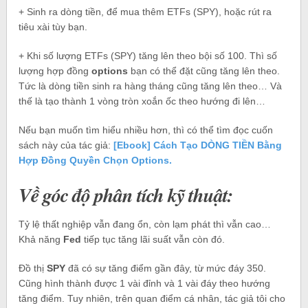
+ Sinh ra dòng tiền, để mua thêm ETFs (SPY), hoặc rút ra
tiêu xài tùy bạn.
+ Khi số lượng ETFs (SPY) tăng lên theo bội số 100. Thì số
lượng hợp đồng
options
bạn có thể đặt cũng tăng lên theo.
Tức là dòng tiền sinh ra hàng tháng cũng tăng lên theo… Và
thế là tạo thành 1 vòng tròn xoắn ốc theo hướng đi lên…
Nếu bạn muốn tìm hiểu nhiều hơn, thì có thể tìm đọc cuốn
sách này của tác giả:
[Ebook] Cách Tạo DÒNG TIỀN Bằng
Hợp Đồng Quyền Chọn Options.
Về góc độ phân tích kỹ thuật:
Tỷ lệ thất nghiệp vẫn đang ổn, còn lạm phát thì vẫn cao…
Khả năng
Fed
tiếp tục tăng lãi suất vẫn còn đó.
Đồ thị
SPY
đã có sự tăng điểm gần đây, từ mức đáy 350.
Cũng hình thành được 1 vài đỉnh và 1 vài đáy theo hướng
tăng điểm. Tuy nhiên, trên quan điểm cá nhân, tác giả tôi cho