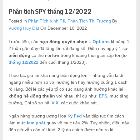
Phân tích SPY tháng 12/2022
Posted in
Phân Tích Kinh Tế
,
Phân Tích Thị Truờng
By
Vương Huy Đạt
On December 10, 2022
Trước tiên, các
hợp đồng quyền chọn –
Options
khoảng 1-
2 tuần gần đây đã tăng lên rất đáng kể. Điều này ngụ ý 1 sự
biến động
có thể nói
lớn
trong khoảng thời gian sắp tới (từ
tháng 12/2022
đến cuối tháng 1/2023).
Theo tác giả thì khả năng biến động lớn – nhưng vẫn là đi
ngang nhiều hơn so với hướng lên hay hướng xuống 1 cách
rõ ràng. Bởi lẽ các yếu tố có sức nặng ảnh hưởng khác lại
không hề đồng thuận
với nhau, thí dụ như:
EPS
, mức tăng
trưởng, Chỉ số sợ hãi
VIX
, các cuộc khảo sát…
Ngân hàng trương ương Hoa Kỳ
Fed
vẫn tiếp tục tìm cách
làm mức
lạm phát
quay về mục tiêu 2%. Tuy nhiên, điều này
đến giờ vẫn còn rất khó, 2 lý do chính được nêu ra là: