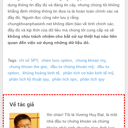
dụng thông tin đầy đủ và đáng tin cậy, nhưng chúng tôi không
khẳng định những thông tin đưa ra là hoàn toàn chính xác và
đầy đủ. Người đọc cũng nên lưu ý rằng
chungkhoanphaisinh.net không đảm bảo về tính chính xác,
đầy đủ và kịp thời của dữ liệu mà chúng tôi cung cấp và sẽ
không chịu trách nhiệm cho bất cứ sự thiệt hại nào liên
quan đến việc sử dụng những dữ liệu đó.
Tags:
chỉ số SPY
,
chien luoc option
,
chung khoan my
,
chung khoan the gioi
,
đầu tư chứng khoán mỹ
,
đầu tư
option
,
khủng hoảng kinh tế
,
phân tích cơ bản kinh tế mỹ
,
phân tích kỹ thuật spy
,
phân tích spx
,
phân tích spy
Về tác giả
Xin chào! Tôi là Vương Huy Đạt, là một
nhà đầu tư chứng khoán và chứng
khoán phái sinh chuyên giao dịch
hợp