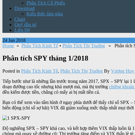
Phân Tích Cổ Phiếu
Download
Kiến thức làm giàu
Chart
Quỹ đầu tư
Liên Hệ
24 Jan 2018
Home
»
Phân Tích Kinh Tế
•
Phân Tích Thị Truờng
» Phân tích S
Phân tích SPY tháng 1/2018
Posted in
Phân Tích Kinh Tế
,
Phân Tích Thị Truờng
By
Vương Huy 
Tiếp bước như là những lần trước trong năm 2017, SPX – SPY lại 1 lầ
đoạn đường cao tốc nhưng khá mượt mà, mà thị trường
chứng khoán
đều kiếm được tiền, chẳng có mấy ai bị mất tiền cả.
Bạn có thể xem vào tấm hình ở ngay phía dưới để thấy chỉ số SPX – S
biến động (chỉ số sợ hãi) VIX đã giảm xuống mức thấp nhất mọi thời 
Độ nghiêng SPX – SPY khá cao, và kết hợp thêm VIX thấp luôn là 1 n
chóng mà quay về đường cũ: Thị trường tăng điểm và VIX thấp lè tè.