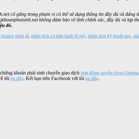
.net cố gắng trong phạm vi có thể sử dụng thông tin đầy đủ và đáng t
khoanphaisinh.net không đảm bảo về tính chính xác, đầy đủ và kịp th
ệu đó.
 hoảng kinh tế
,
phân tích cơ bản kinh tế mỹ
,
phân tích kỹ thuật spy
,
ph
 chứng khoán phái sinh chuyên giao dịch
hợp động quyền chọn Option
về tôi
tại đây
. Kết bạn trên Facebook với tôi
tại đây
.