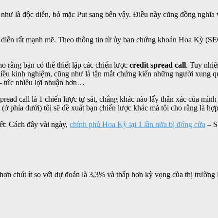
 như là độc diễn, bỏ mặc Put sang bên vậy. Điều này cũng đồng nghĩa v
ễn rất mạnh mẽ. Theo thông tin từ ủy ban chứng khoán Hoa Kỳ (SEC) 
ho rằng bạn có thể thiết lập các chiến lược
credit spread call
. Tuy nhiê
 nhiều kinh nghiệm, cũng như là tận mắt chứng kiến những người xung q
– tức nhiều lợi nhuận hơn…
spread call là 1 chiến lược tự sát, chẳng khác nào lấy thân xác của mì
ở phía dưới) tôi sẽ đề xuất bạn chiến lược khác mà tôi cho rằng là hợp
iết: Cách đây vài ngày,
chính phủ Hoa Kỳ lại 1 lần nữa bị đóng cửa
– S
 chút ít so với dự đoán là 3,3% và thấp hơn kỳ vọng của thị trường là