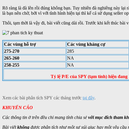
Rõ ràng là đà lên rồi đúng không bạn. Tuy nhiên đà nghiêng này lại r
là bạn nên chờ, bởi vì với tình hình hiện tại thì kể cả sử dụng seller 
Thôi, tạm thời là vậy đi, bài viết cũng dài rồi. Trước khi kết thúc bà
Các vùng hỗ trợ
Các vùng kháng cự
275-270
285
265-260
NA
258-255
NA
Tỷ lệ P/E của SPY (tạm tính) hiện đang 
Xem các bài phân tích SPY các tháng trước
tại đây
.
KHUYẾN CÁO
Các thông tin ở trên đều chỉ mang tính chia sẻ
với mục đích tham kh
Bài viết
không
được phân tích như một sự xúi giục hay một yêu cầu 