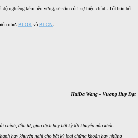
 là độ nghiêng kém bền vững, sẽ sớm có 1 sự hiệu chỉnh. Tốt hơn hết
 biểu như:
BLOK
và
BLCN
.
HuiDa Wang – Vương Huy Đạt
i chính, đầu tư, giao dịch hay bất kỳ lời khuyên nào khác.
thành hay khuyến nghị cho bất kỳ loại chứng khoán hay những