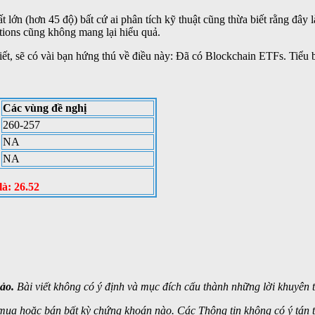
ất lớn (hơn 45 độ) bất cứ ai phân tích kỹ thuật cũng thừa biết rằng đây
options cũng không mang lại hiểu quả.
i viết, sẽ có vài bạn hứng thú về điều này: Đã có Blockchain ETFs. Tiểu
Các vùng đề nghị
260-257
NA
NA
là: 26.52
ảo.
Bài viết không có ý định và mục đích cấu thành những lời khuyên tà
mua hoặc bán bất kỳ chứng khoán nào. Các Thông tin không có ý tán 