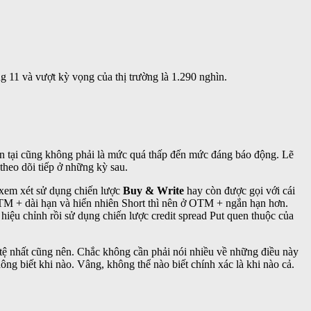
11 và vượt kỳ vọng của thị trường là 1.290 nghìn.
hiện tại cũng không phải là mức quá thấp đến mức đáng báo động. Lẽ
 theo dõi tiếp ở những kỳ sau.
ể xem xét sử dụng chiến lược
Buy & Write
hay còn được gọi với cái
TM + dài hạn và hiển nhiên Short thì nên ở OTM + ngắn hạn hơn.
 hiệu chỉnh rồi sử dụng chiến lược credit spread Put quen thuộc của
p tệ nhất cũng nên. Chắc không cần phải nói nhiều về những điều này
không biết khi nào. Vâng, không thể nào biết chính xác là khi nào cả.