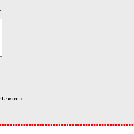
*
e I comment.