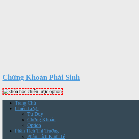
Chứng Khoán Phái Sinh
Trang Chủ
Chiến Lược
Tư Duy
Chứng Khoán
Option
Phân Tích Thị Truờng
Phân Tích Kinh Tế