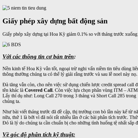
Giấy phép xây dựng bất động sản
Giấy phép xây dựng tại Hoa Kỳ giảm 0.1% so với tháng trước xuống 
Với các thông tin cơ bản trên
:
Nền kinh tế Hoa Kỳ vẫn tốt, ngoại trừ nghi vấn niềm tin tiêu dùng l
thông thường chúng ta có thể lý giải rằng trước và sau lễ noel này nọ
Đà tăng vẫn còn, cho nên việc sử dụng chiến lược credit spread call
tên khác là
Covered Call
. Còn việc lựa chọn phân vùng ITM – ATM 
Lấy thí dụ như: Long Call 270 trong 3 tháng và Short Call 285 trong 
chúng ta.
Như bài viết tháng trước đã đề cập, thị trường con bò lần này kể từ
nữa, thứ 1 là bởi vì đã nói rất nhiều lần ở các bài phân tích trước. Th
Đó là lý do chúng ta cần chuẩn bị cho những tình huống tệ nhất sắp đ
Về góc độ phân tích kỹ thuật: