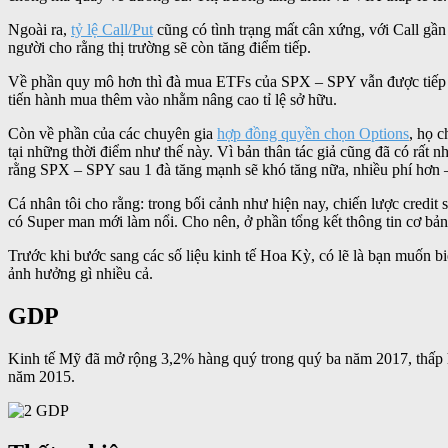
Ngoài ra,
tỷ lệ Call/Put
cũng có tình trạng mất cân xứng, với Call gần
người cho rằng thị trường sẽ còn tăng điểm tiếp.
Về phần quy mô hơn thì đà mua ETFs của SPX – SPY vẫn được tiếp di
tiến hành mua thêm vào nhằm nâng cao tỉ lệ sở hữu.
Còn về phần của các chuyên gia
hợp đồng quyền chọn Options
, họ c
tại những thời điểm như thế này. Vì bản thân tác giả cũng đã có rất
rằng SPX – SPY sau 1 đà tăng mạnh sẽ khó tăng nữa, nhiều phí hơn 
Cá nhân tôi cho rằng: trong bối cảnh như hiện nay, chiến lược credit 
có Super man mới làm nổi. Cho nên, ở phần tổng kết thông tin cơ bản (
Trước khi bước sang các số liệu kinh tế Hoa Kỳ, có lẽ là bạn muốn b
ảnh hưởng gì nhiều cả.
GDP
Kinh tế Mỹ đã mở rộng 3,2% hàng quý trong quý ba năm 2017, thấp hơn
năm 2015.