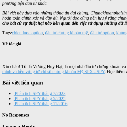
phương tiện đầu tư khác.
Bài viết này dựa vào những thông tin đại chúng. Chungkhoanphaisinh
hoàn toàn chính xác và đầy đủ. Người đọc cũng nên lưu ý rằng chung
cho bất cứ sự thiệt hại nào liên quan đến việc sử dụng những dữ li
Tags:
chien luoc option
,
đầu tư chứng khoán mỹ
,
đầu tư option
,
khủng
Về tác giả
Xin chào! Tôi là Vương Huy Đạt, là một nhà đầu tư chứng khoán và
minh và bền vững từ chỉ số chứng khoán Mỹ SPX - SPY
. Đọc thêm 
Bài viết liên quan
Phân tích SPY tháng 7/2023
Phân tích SPY tháng 5/2025
Phân tích SPY tháng 11/2016
No Responses
Leave a Reply