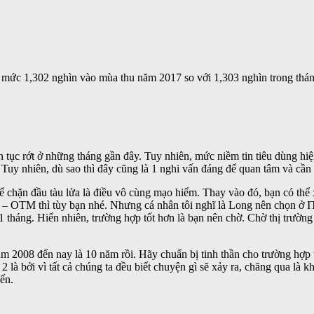
mức 1,302 nghìn vào mùa thu năm 2017 so với 1,303 nghìn trong tháng 
iên tục rớt ở những tháng gần đây. Tuy nhiên, mức niềm tin tiêu dùng 
. Tuy nhiên, dù sao thì đây cũng là 1 nghi vấn đáng để quan tâm và cần
 để chặn đầu tàu lửa là điều vô cùng mạo hiểm. Thay vào đó, bạn có th
– OTM thì tùy bạn nhé. Nhưng cá nhân tôi nghĩ là Long nên chọn ở I
1 tháng. Hiển nhiên, trường hợp tốt hơn là bạn nên chờ. Chờ thị trường
 năm 2008 đến nay là 10 năm rồi. Hãy chuẩn bị tinh thần cho trường hợ
ứ 2 là bởi vì tất cả chúng ta đều biết chuyện gì sẽ xảy ra, chăng qua là 
ến.