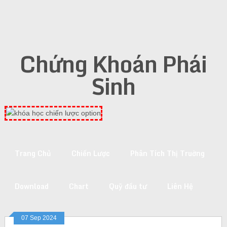
Chứng Khoán Phái
Sinh
Trang Chủ
Chiến Lược
Phân Tích Thị Truờng
Download
Chart
Quỹ đầu tư
Liên Hệ
07 Sep 2024