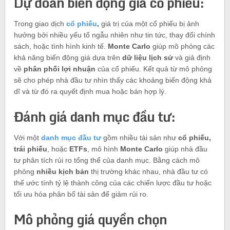
Dự đoán biến động giá cổ phiếu:
Trong giao dịch
cổ phiếu
,
giá trị của một cổ phiếu bị ảnh
hưởng bởi nhiều yếu tố ngẫu nhiên như tin tức, thay đổi chính
sách, hoặc tình hình kinh tế.
Monte Carlo
giúp mô phỏng các
khả năng biến động giá dựa trên
dữ liệu lịch sử
và giả định
về
phân phối lợi nhuận
của cổ phiếu. Kết quả từ mô phỏng
sẽ cho phép nhà đầu tư nhìn thấy các khoảng biến động khả
dĩ và từ đó ra quyết định mua hoặc bán hợp lý.
Đánh giá danh mục đầu tư:
Với một
danh mục đầu tư
gồm nhiều tài sản như
cổ phiếu,
trái phiếu
, hoặc
ETFs
, mô hình
Monte Carlo
giúp nhà đầu
tư phân tích rủi ro tổng thể của danh mục. Bằng cách mô
phỏng
nhiều kịch bản
thị trường khác nhau, nhà đầu tư có
thể ước tính tỷ lệ thành công của các chiến lược đầu tư hoặc
tối ưu hóa phân bổ tài sản để giảm rủi ro.
Mô phỏng giá quyền chọn