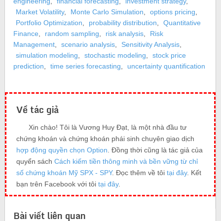
engineering
,
financial forecasting
,
investment strategy
,
Market Volatility
,
Monte Carlo Simulation
,
options pricing
,
Portfolio Optimization
,
probability distribution
,
Quantitative
Finance
,
random sampling
,
risk analysis
,
Risk
Management
,
scenario analysis
,
Sensitivity Analysis
,
simulation modeling
,
stochastic modeling
,
stock price
prediction
,
time series forecasting
,
uncertainty quantification
Về tác giả
Xin chào! Tôi là Vương Huy Đạt, là một nhà đầu tư
chứng khoán và chứng khoán phái sinh chuyên giao dịch
hợp động quyền chọn Option
. Đồng thời cũng là tác giả của
quyển sách
Cách kiếm tiền thông minh và bền vững từ chỉ
số chứng khoán Mỹ SPX - SPY
. Đọc thêm về tôi
tại đây
. Kết
bạn trên Facebook với tôi
tại đây
.
Bài viết liên quan