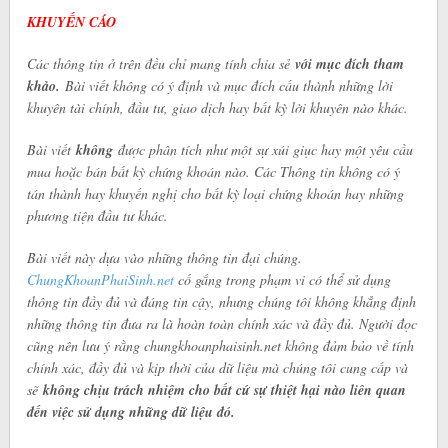
KHUYẾN CÁO
Các thông tin ở trên đều chỉ mang tính chia sẻ
với mục đích tham
khảo.
Bài viết không có ý định và mục đích cấu thành những lời
khuyên tài chính, đầu tư, giao dịch hay bất kỳ lời khuyên nào khác.
Bài viết
không
được phân tích như một sự xúi giục hay một yêu cầu
mua hoặc bán bất kỳ chứng khoán nào. Các Thông tin không có ý
tán thành hay khuyến nghị cho bất kỳ loại chứng khoán hay những
phương tiện đầu tư khác.
Bài viết này dựa vào những thông tin đại chúng.
ChungKhoanPhaiSinh.net
cố gắng trong phạm vi có thể sử dụng
thông tin đầy đủ và đáng tin cậy, nhưng chúng tôi không khẳng định
những thông tin đưa ra là hoàn toàn chính xác và đầy đủ. Người đọc
cũng nên lưu ý rằng chungkhoanphaisinh.net không đảm bảo về tính
chính xác, đầy đủ và kịp thời của dữ liệu mà chúng tôi cung cấp và
sẽ
không chịu trách nhiệm cho bất cứ sự thiệt hại nào liên quan
đến việc sử dụng những dữ liệu đó.