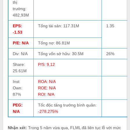
thị
trường:
482,93M
EPS:
Tổng tài sản: 117.31M
1.35
-1.53
P/E: N/A
Tổng nợ: 86.81M
Div: N/A
Tổng vốn sở hữu: 30.5M
26%
Share:
P/S: 9,12
25.61M
Inst
ROA: N/A
Own:
ROE: N/A
87%
ROI: N/A
PEG:
Tốc độc tăng trưởng bình quân:
N/A
-278.275%
Nhận xét:
Trong 5 năm vừa qua, FLML đã liên tục lỗ với mức