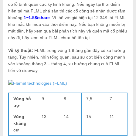
độ lỗ bình quân cực kỳ kinh khủng. Nếu ngay tại thời điểm
hiện tại mà FLML phá sản thì các cổ đông sẽ nhận được tầm
khoảng
1~1.5$/share
. Vì thế với giá hiện tại 12.34$ thì FLML
khá mắc khi mua vào thời điểm này. Nếu bạn không muốn bị
mất tiền, hãy xem qua bài phân tích này và quên mã cổ phiếu
này đi, hãy xem như FLML chưa hề tồn tại.
Về kỹ thuật:
FLML trong vòng 1 tháng gần đây có xu hướng
tăng. Tuy nhiên, nhìn tổng quan, sau sự đợt biến động mạnh
vào khoảng tháng 3 – tháng 4, xu hướng chung cuả FLML
tiến về sideway.
Vùng hỗ
9
8
7,5
7
trợ
Vùng
13
14
15
11
kháng
cự