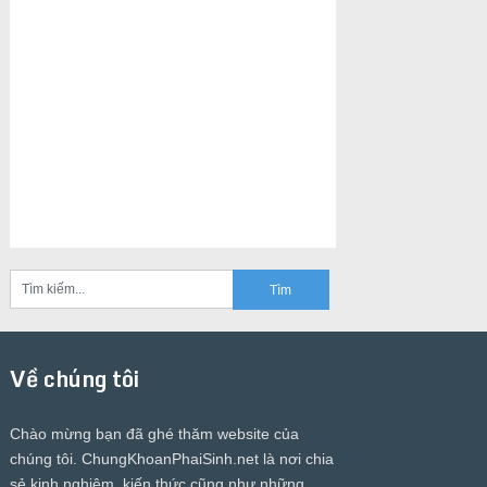
Về chúng tôi
Chào mừng bạn đã ghé thăm website của
chúng tôi.
ChungKhoanPhaiSinh.net
là nơi chia
sẻ kinh nghiệm, kiến thức cũng như những