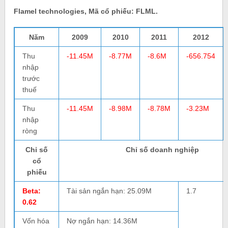
Flamel technologies, Mã cổ phiếu: FLML.
Năm
2009
2010
2011
2012
Thu
-11.45M
-8.77M
-8.6M
-656.754
nhập
trước
thuế
Thu
-11.45M
-8.98M
-8.78M
-3.23M
nhập
ròng
Chỉ số
Chỉ số doanh nghiệp
cổ
phiếu
Beta:
Tài sản ngắn hạn: 25.09M
1.7
0.62
Vốn hóa
Nợ ngắn hạn: 14.36M