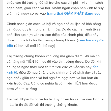
thiệp vào thị trường, để tài trợ cho các chi phí – vì chính sách
ngăn cấm, giãn cách xã hội. Nhằm ngăn chặn nền kinh tế suy
giảm, rồi nguy cơ rơi vào
trạng thái GIẢM PHÁT đáng sợ.
Chính sách giãn cách xã hội và hạn chế du lịch có khả năng
vẫn được duy trì trong 2 năm nữa. Do đó các nền kinh tế sẽ
phải liên tục dựa vào sự can thiệp của chính phủ, điều này
được cho là tốt cho thị trường chứng khoán. (
xem bài này để
biết
rõ hơn về mối liên hệ này)
Thị trường chứng khoán khó lòng mà giảm điểm, khi mà có
cả hàng núi TIỀN liên tục đổ vào thị trường được. Do đó, khi
chúng ta nghe thấy một tin tức tiêu cực về vắc-xin hay
nền
kinh tế
, điều đó ngụ ý rằng các chính phủ sẽ phải duy trì các
hạn chế / giãn cách xã hội nghiêm ngặt hơn và lâu hơn dự
kiến ​​trước đây. Cũng có nghĩa là có nhiều TIỀN hơn được
bơm vào thị trường.
Tôi biết: Nghe thì có vẻ tồi tệ. Tuy nhiên tin xấu về nền kinh tế
– Lại là tin tốt đối với thị trường chứng khoán.