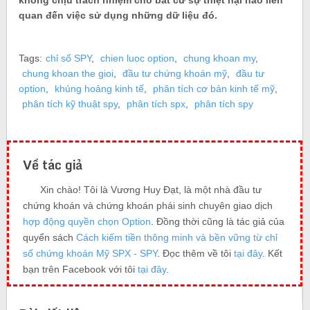
quan đến việc sử dụng những dữ liệu đó.
Tags:
chỉ số SPY
,
chien luoc option
,
chung khoan my
,
chung khoan the gioi
,
đầu tư chứng khoán mỹ
,
đầu tư
option
,
khủng hoảng kinh tế
,
phân tích cơ bản kinh tế mỹ
,
phân tích kỹ thuật spy
,
phân tích spx
,
phân tích spy
Về tác giả
Xin chào! Tôi là Vương Huy Đạt, là một nhà đầu tư
chứng khoán và chứng khoán phái sinh chuyên giao dịch
hợp động quyền chọn Option
. Đồng thời cũng là tác giả của
quyển sách
Cách kiếm tiền thông minh và bền vững từ chỉ
số chứng khoán Mỹ SPX - SPY
. Đọc thêm về tôi
tại đây
. Kết
bạn trên Facebook với tôi
tại đây
.