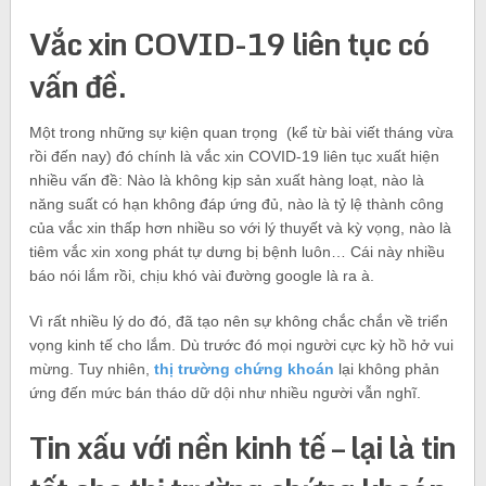
Vắc xin COVID-19 liên tục có
vấn đề.
Một trong những sự kiện quan trọng (kể từ bài viết tháng vừa
rồi đến nay) đó chính là vắc xin COVID-19 liên tục xuất hiện
nhiều vấn đề: Nào là không kịp sản xuất hàng loạt, nào là
năng suất có hạn không đáp ứng đủ, nào là tỷ lệ thành công
của vắc xin thấp hơn nhiều so với lý thuyết và kỳ vọng, nào là
tiêm vắc xin xong phát tự dưng bị bệnh luôn… Cái này nhiều
báo nói lắm rồi, chịu khó vài đường google là ra à.
Vì rất nhiều lý do đó, đã tạo nên sự không chắc chắn về triển
vọng kinh tế cho lắm. Dù trước đó mọi người cực kỳ hồ hở vui
mừng. Tuy nhiên,
thị trường chứng khoán
lại không phản
ứng đến mức bán tháo dữ dội như nhiều người vẫn nghĩ.
Tin xấu với nền kinh tế – lại là tin