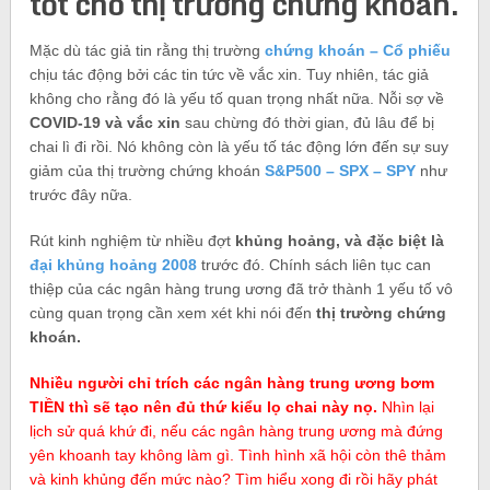
tốt cho thị trường chứng khoán.
Mặc dù tác giả tin rằng thị trường
chứng khoán – Cổ phiếu
chịu tác động bởi các tin tức về vắc xin. Tuy nhiên, tác giả
không cho rằng đó là yếu tố quan trọng nhất nữa. Nỗi sợ về
COVID-19 và vắc xin
sau chừng đó thời gian, đủ lâu để bị
chai lì đi rồi. Nó không còn là yếu tố tác động lớn đến sự suy
giảm của thị trường chứng khoán
S&P500 – SPX – SPY
như
trước đây nữa.
Rút kinh nghiệm từ nhiều đợt
khủng hoảng, và đặc biệt là
đại khủng hoảng 2008
trước đó. Chính sách liên tục can
thiệp của các ngân hàng trung ương đã trở thành 1 yếu tố vô
cùng quan trọng cần xem xét khi nói đến
thị trường chứng
khoán.
Nhiều người chỉ trích các ngân hàng trung ương bơm
TIỀN thì sẽ tạo nên đủ thứ kiểu lọ chai này nọ.
Nhìn lại
lịch sử quá khứ đi, nếu các ngân hàng trung ương mà đứng
yên khoanh tay không làm gì. Tình hình xã hội còn thê thảm
và kinh khủng đến mức nào? Tìm hiểu xong đi rồi hãy phát