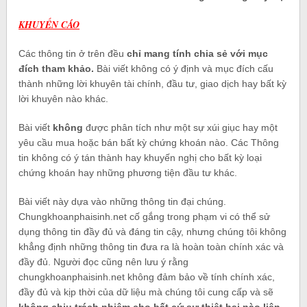
KHUYẾN CÁO
Các thông tin ở trên đều
chỉ mang tính chia sẻ với mục
đích tham khảo.
Bài viết không có ý định và mục đích cấu
thành những lời khuyên tài chính, đầu tư, giao dịch hay bất kỳ
lời khuyên nào khác.
Bài viết
không
được phân tích như một sự xúi giục hay một
yêu cầu mua hoặc bán bất kỳ chứng khoán nào. Các Thông
tin không có ý tán thành hay khuyến nghị cho bất kỳ loại
chứng khoán hay những phương tiện đầu tư khác.
Bài viết này dựa vào những thông tin đại chúng.
Chungkhoanphaisinh.net cố gắng trong phạm vi có thể sử
dụng thông tin đầy đủ và đáng tin cậy, nhưng chúng tôi không
khẳng định những thông tin đưa ra là hoàn toàn chính xác và
đầy đủ. Người đọc cũng nên lưu ý rằng
chungkhoanphaisinh.net không đảm bảo về tính chính xác,
đầy đủ và kịp thời của dữ liệu mà chúng tôi cung cấp và sẽ
không chịu trách nhiệm cho bất cứ sự thiệt hại nào liên