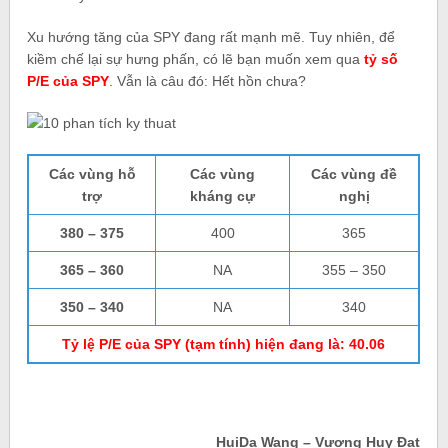
Xu hướng tăng của SPY đang rất mạnh mẽ. Tuy nhiên, để
kiềm chế lại sự hưng phấn, có lẽ bạn muốn xem qua
tỷ số
P/E của SPY
.
Vẫn là câu đó: Hết hồn chưa?
Các vùng hỗ
Các vùng
Các vùng đề
trợ
kháng cự
nghị
380 – 375
400
365
365 – 360
NA
355 – 350
350 – 340
NA
340
Tỷ lệ P/E của SPY (tạm tính) hiện đang là: 40.06
HuiDa Wang – Vương Huy Đạt