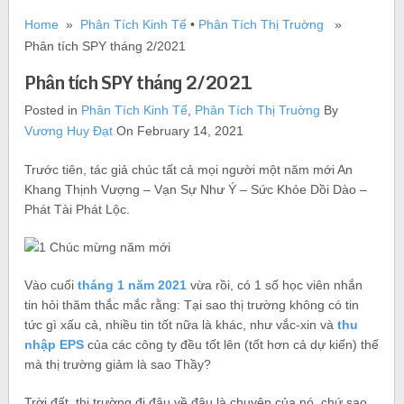
Home
»
Phân Tích Kinh Tế
•
Phân Tích Thị Truờng
»
Phân tích SPY tháng 2/2021
Phân tích SPY tháng 2/2021
Posted in
Phân Tích Kinh Tế
,
Phân Tích Thị Truờng
By
Vương Huy Đạt
On February 14, 2021
Trước tiên, tác giả chúc tất cả mọi người một năm mới An
Khang Thịnh Vượng – Vạn Sự Như Ý – Sức Khỏe Dồi Dào –
Phát Tài Phát Lộc.
Vào cuối
tháng 1 năm 2021
vừa rồi, có 1 số học viên nhắn
tin hỏi thăm thắc mắc rằng: Tại sao thị trường không có tin
tức gì xấu cả, nhiều tin tốt nữa là khác, như vắc-xin và
thu
nhập EPS
của các công ty đều tốt lên (tốt hơn cả dự kiến) thế
mà thị trường giảm là sao Thầy?
Trời đất, thị trường đi đâu về đâu là chuyện của nó, chứ sao