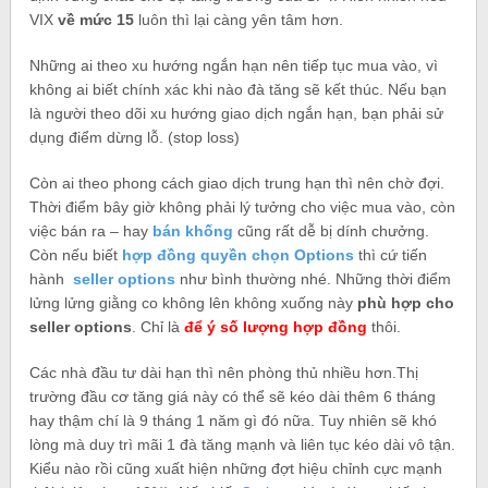
VIX
về mức 15
luôn thì lại càng yên tâm hơn.
Những ai theo xu hướng ngắn hạn nên tiếp tục mua vào, vì
không ai biết chính xác khi nào đà tăng sẽ kết thúc. Nếu bạn
là người theo dõi xu hướng giao dịch ngắn hạn, bạn phải sử
dụng điểm dừng lỗ. (stop loss)
Còn ai theo phong cách giao dịch trung hạn thì nên chờ đợi.
Thời điểm bây giờ không phải lý tưởng cho việc mua vào, còn
việc bán ra – hay
bán khống
cũng rất dễ bị dính chưởng.
Còn nếu biết
hợp đồng quyền chọn Options
thì cứ tiến
hành
seller options
như bình thường nhé. Những thời điểm
lửng lửng giằng co không lên không xuống này
phù hợp cho
seller options
. Chỉ là
để ý số lượng hợp đồng
thôi.
Các nhà đầu tư dài hạn thì nên phòng thủ nhiều hơn.Thị
trường đầu cơ tăng giá này có thể sẽ kéo dài thêm 6 tháng
hay thậm chí là 9 tháng 1 năm gì đó nữa. Tuy nhiên sẽ khó
lòng mà duy trì mãi 1 đà tăng mạnh và liên tục kéo dài vô tận.
Kiểu nào rồi cũng xuất hiện những đợt hiệu chỉnh cực mạnh