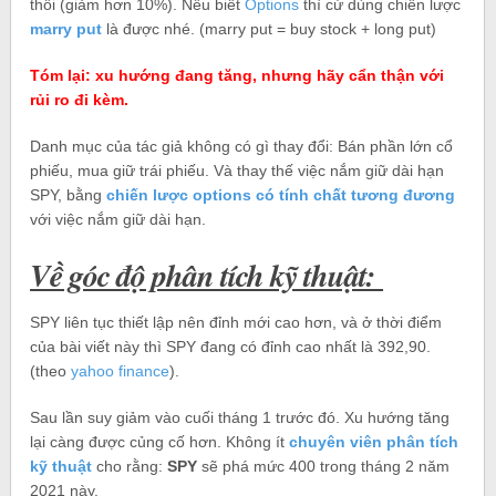
thôi (giảm hơn 10%). Nếu biết
Options
thì cứ dùng chiến lược
marry put
là được nhé. (marry put = buy stock + long put)
Tóm lại: xu hướng đang tăng, nhưng hãy cẩn thận với
rủi ro đi kèm.
Danh mục của tác giả không có gì thay đổi: Bán phần lớn cổ
phiếu, mua giữ trái phiếu. Và thay thế việc nắm giữ dài hạn
SPY, bằng
chiến lược options có tính chất tương đương
với việc nắm giữ dài hạn.
Về góc độ phân tích kỹ thuật:
SPY liên tục thiết lập nên đỉnh mới cao hơn, và ở thời điểm
của bài viết này thì SPY đang có đỉnh cao nhất là 392,90.
(theo
yahoo finance
).
Sau lần suy giảm vào cuối tháng 1 trước đó. Xu hướng tăng
lại càng được củng cố hơn. Không ít
chuyên viên phân tích
kỹ thuật
cho rằng:
SPY
sẽ phá mức 400 trong tháng 2 năm
2021 này.