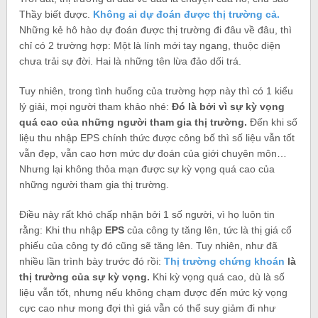
Thầy biết được.
Không ai dự đoán được thị trường cả.
Những kẻ hô hào dự đoán được thị trường đi đâu về đâu, thì
chỉ có 2 trường hợp: Một là lính mới tay ngang, thuộc diện
chưa trải sự đời. Hai là những tên lừa đảo dối trá.
Tuy nhiên, trong tình huống của trường hợp này thì có 1 kiểu
lý giải, mọi người tham khảo nhé:
Đó là bởi vì sự kỳ vọng
quá cao của những người tham gia thị trường.
Đến khi số
liệu thu nhập EPS chính thức được công bố thì số liệu vẫn tốt
vẫn đẹp, vẫn cao hơn mức dự đoán của giới chuyên môn…
Nhưng lại không thỏa mạn được sự kỳ vọng quá cao của
những người tham gia thị trường.
Điều này rất khó chấp nhận bởi 1 số người, vì họ luôn tin
rằng: Khi thu nhập
EPS
của công ty tăng lên, tức là thị giá cổ
phiếu của công ty đó cũng sẽ tăng lên. Tuy nhiên, như đã
nhiều lần trình bày trước đó rồi:
Thị trường chứng khoán
là
thị trường của sự kỳ vọng.
Khi kỳ vọng quá cao, dù là số
liệu vẫn tốt, nhưng nếu không chạm được đến mức kỳ vọng
cực cao như mong đợi thì giá vẫn có thể suy giảm đi như