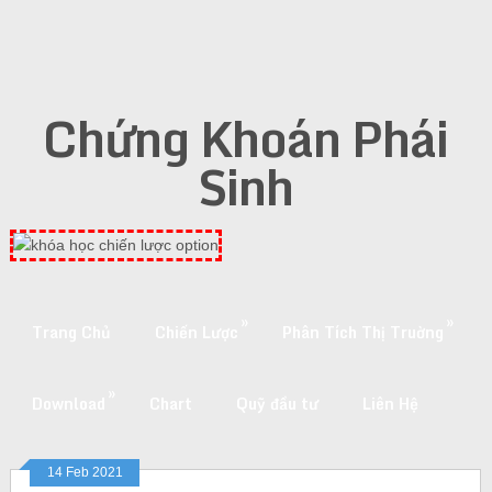
Chứng Khoán Phái
Sinh
»
»
Trang Chủ
Chiến Lược
Phân Tích Thị Truờng
»
Download
Chart
Quỹ đầu tư
Liên Hệ
14 Feb 2021