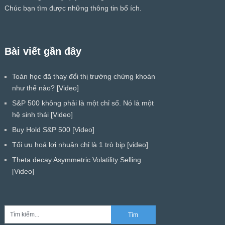
Chúc bạn tìm được những thông tin bổ ích.
Bài viết gần đây
Toán học đã thay đổi thị trường chứng khoán
như thế nào? [Video]
S&P 500 không phải là một chỉ số. Nó là một
hệ sinh thái [Video]
Buy Hold S&P 500 [Video]
Tối ưu hoá lợi nhuận chỉ là 1 trò bịp [video]
Theta decay Asymmetric Volatility Selling
[Video]