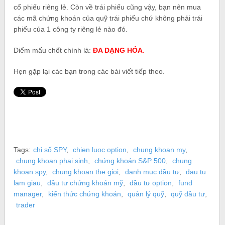
cổ phiếu riêng lẻ. Còn về trái phiếu cũng vậy, bạn nên mua
các mã chứng khoán của quỹ trái phiếu chứ không phải trái
phiếu của 1 công ty riêng lẻ nào đó.
Điểm mấu chốt chính là:
ĐA DẠNG HÓA
.
Hẹn gặp lại các bạn trong các bài viết tiếp theo.
Tags:
chỉ số SPY
,
chien luoc option
,
chung khoan my
,
chung khoan phai sinh
,
chứng khoán S&P 500
,
chung
khoan spy
,
chung khoan the gioi
,
danh mục đầu tư
,
dau tu
lam giau
,
đầu tư chứng khoán mỹ
,
đầu tư option
,
fund
manager
,
kiến thức chứng khoán
,
quản lý quỹ
,
quỹ đầu tư
,
trader