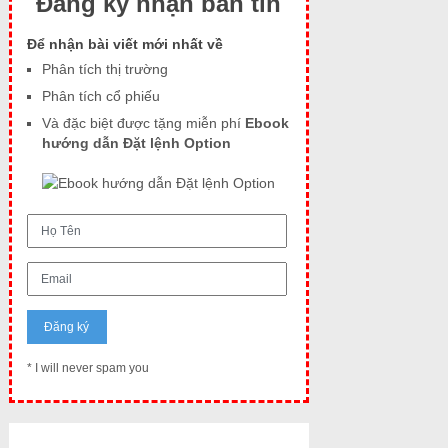
Đăng ký nhận bản tin
Để nhận bài viết mới nhất về
Phân tích thị trường
Phân tích cổ phiếu
Và đặc biệt được tặng miễn phí
Ebook
hướng dẫn Đặt lệnh Option
* I will never spam you