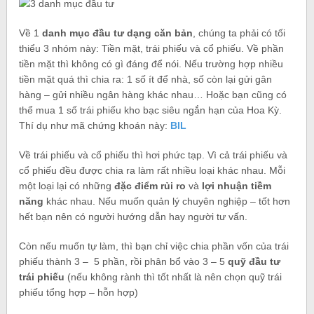
Về 1
danh mục đầu tư dạng căn bản
, chúng ta phải có tối
thiểu 3 nhóm này: Tiền mặt, trái phiếu và cổ phiếu. Về phần
tiền mặt thì không có gì đáng để nói. Nếu trường hợp nhiều
tiền mặt quá thì chia ra: 1 số ít để nhà, số còn lại gửi gân
hàng – gửi nhiều ngân hàng khác nhau… Hoặc bạn cũng có
thể mua 1 số trái phiếu kho bạc siêu ngắn hạn của Hoa Kỳ.
Thí dụ như mã chứng khoán này:
BIL
Về trái phiếu và cổ phiếu thì hơi phức tạp. Vì cả trái phiếu và
cổ phiếu đều được chia ra làm rất nhiều loại khác nhau. Mỗi
một loại lại có những
đặc điểm rủi ro
và
lợi nhuận tiềm
năng
khác nhau. Nếu muốn quản lý chuyên nghiệp – tốt hơn
hết bạn nên có người hướng dẫn hay người tư vấn.
Còn nếu muốn tự làm, thì bạn chỉ việc chia phần vốn của trái
phiếu thành 3 – 5 phần, rồi phân bổ vào 3 – 5
quỹ đầu tư
trái phiếu
(nếu không rành thì tốt nhất là nên chọn quỹ trái
phiếu tổng hợp – hỗn hợp)