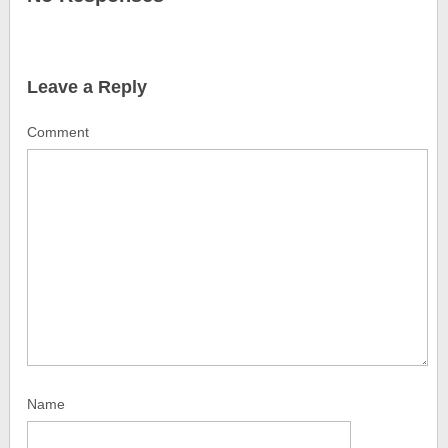
Leave a Reply
Comment
Name