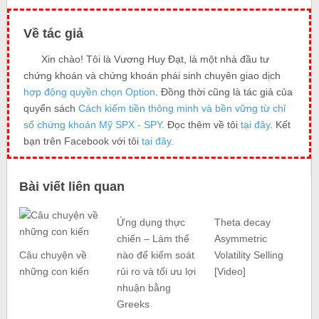
Về tác giả
Xin chào! Tôi là Vương Huy Đạt, là một nhà đầu tư
chứng khoán và chứng khoán phái sinh chuyên giao dịch
hợp động quyền chọn Option
. Đồng thời cũng là tác giả của
quyển sách
Cách kiếm tiền thông minh và bền vững từ chỉ
số chứng khoán Mỹ SPX - SPY
. Đọc thêm về tôi
tại đây
. Kết
bạn trên Facebook với tôi
tại đây
.
Bài viết liên quan
Ứng dụng thực
Theta decay
chiến – Làm thế
Asymmetric
Câu chuyện về
nào để kiểm soát
Volatility Selling
những con kiến
rủi ro và tối ưu lợi
[Video]
nhuận bằng
Greeks