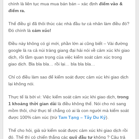
chính là liên tục mua mua bán bán – xác định
điểm vào &
điểm ra.
Thế điều gì đã thôi thúc các nhà đầu tư cá nhân làm điều đó?
Đó chính là
cảm xúc!
Điều này không có gì mới, phần lớn ai cũng biết – Vài đường
google là ra cả núi tràng giang đại hải nói về cảm xúc khi giao
dịch, rồi tầm quan trọng của việc kiểm soát cảm xúc trong
giao dịch. Bla bla bla… rồi lại… bla bla bla…
Chỉ có điều làm sao để kiểm soát được cảm xúc khi giao dịch
lại không nói.
Thực tế là bởi vì: Việc kiểm soát cảm xúc khi giao dịch,
trong
1 khoảng thời gian dài
là điều không thể. Nói cho nó sang
mồm thôi, chứ thực tế chẳng có ai là con người mà kiểm soát
được 100% cảm xúc (trừ
Tam Tạng – Tây Du Ký
).
Thế cho hỏi, giả sử kiểm soát được cảm xúc khi giao dịch rồi
đó. Thế thì có chiến thắng các
quỹ đầu tư
không ? Câu trả