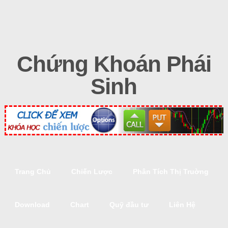
Chứng Khoán Phái
Sinh
Trang Chủ
Chiến Lược
Phân Tích Thị Truờng
Download
Chart
Quỹ đầu tư
Liên Hệ