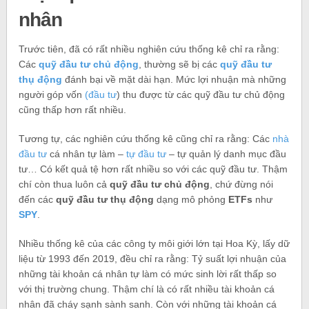
nhân
Trước tiên, đã có rất nhiều nghiên cứu thống kê chỉ ra rằng:
Các
quỹ đầu tư chủ động
, thường sẽ bị các
quỹ đầu tư
thụ động
đánh bại về mặt dài hạn. Mức lợi nhuận mà những
người góp vốn
(đầu tư
) thu được từ các quỹ đầu tư chủ động
cũng thấp hơn rất nhiều.
Tương tự, các nghiên cứu thống kê cũng chỉ ra rằng: Các
nhà
đầu tư
cá nhân tự làm –
tự đầu tư
– tự quản lý danh mục đầu
tư… Có kết quả tệ hơn rất nhiều so với các quỹ đầu tư. Thậm
chí còn thua luôn cả
quỹ đầu tư chủ động
, chứ đừng nói
đến các
quỹ đầu tư thụ động
dạng mô phỏng
ETFs
như
SPY
.
Nhiều thống kê của các công ty môi giới lớn tại Hoa Kỳ, lấy dữ
liệu từ 1993 đến 2019, đều chỉ ra rằng: Tỷ suất lợi nhuận của
những tài khoản cá nhân tự làm có mức sinh lời rất thấp so
với thị trường chung. Thậm chí là có rất nhiều tài khoản cá
nhân đã cháy sạnh sành sanh. Còn với những tài khoản cá