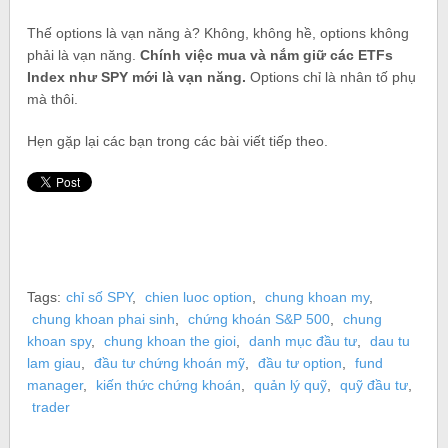
Thế options là vạn năng à? Không, không hề, options không
phải là vạn năng.
Chính việc mua và nắm giữ các ETFs
Index như SPY mới là vạn năng.
Options chỉ là nhân tố phụ
mà thôi.
Hẹn gặp lại các bạn trong các bài viết tiếp theo.
Tags:
chỉ số SPY
,
chien luoc option
,
chung khoan my
,
chung khoan phai sinh
,
chứng khoán S&P 500
,
chung
khoan spy
,
chung khoan the gioi
,
danh mục đầu tư
,
dau tu
lam giau
,
đầu tư chứng khoán mỹ
,
đầu tư option
,
fund
manager
,
kiến thức chứng khoán
,
quản lý quỹ
,
quỹ đầu tư
,
trader