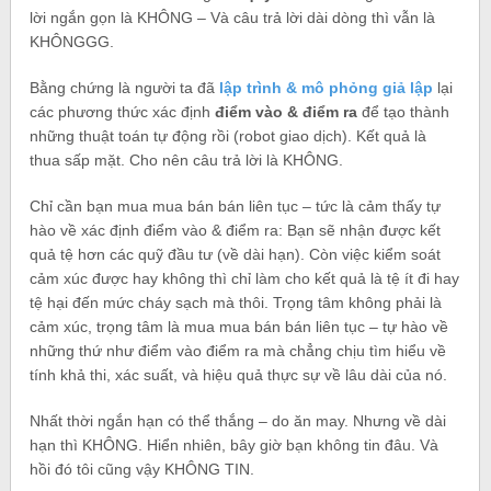
lời ngắn gọn là KHÔNG – Và câu trả lời dài dòng thì vẫn là
KHÔNGGG.
Bằng chứng là người ta đã
lập trình & mô phỏng giả lập
lại
các phương thức xác định
điểm vào & điểm ra
để tạo thành
những thuật toán tự động rồi (robot giao dịch). Kết quả là
thua sấp mặt. Cho nên câu trả lời là KHÔNG.
Chỉ cần bạn mua mua bán bán liên tục – tức là cảm thấy tự
hào về xác định điểm vào & điểm ra: Bạn sẽ nhận được kết
quả tệ hơn các quỹ đầu tư (về dài hạn). Còn việc kiểm soát
cảm xúc được hay không thì chỉ làm cho kết quả là tệ ít đi hay
tệ hại đến mức cháy sạch mà thôi. Trọng tâm không phải là
cảm xúc, trọng tâm là mua mua bán bán liên tục – tự hào về
những thứ như điểm vào điểm ra mà chẳng chịu tìm hiểu về
tính khả thi, xác suất, và hiệu quả thực sự về lâu dài của nó.
Nhất thời ngắn hạn có thể thắng – do ăn may. Nhưng về dài
hạn thì KHÔNG. Hiển nhiên, bây giờ bạn không tin đâu. Và
hồi đó tôi cũng vậy KHÔNG TIN.