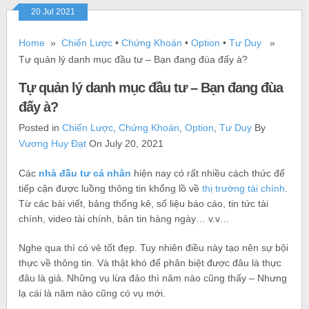
20 Jul 2021
Home
»
Chiến Lược
•
Chứng Khoán
•
Option
•
Tư Duy
»
Tự quản lý danh mục đầu tư – Bạn đang đùa đấy à?
Tự quản lý danh mục đầu tư – Bạn đang đùa
đấy à?
Posted in
Chiến Lược
,
Chứng Khoán
,
Option
,
Tư Duy
By
Vương Huy Đạt
On July 20, 2021
Các
nhà đầu tư cá nhân
hiện nay có rất nhiều cách thức để
tiếp cận được luồng thông tin khổng lồ về
thị trường tài chính
.
Từ các bài viết, bảng thống kê, số liệu báo cáo, tin tức tài
chính, video tài chính, bản tin hàng ngày… v.v…
Nghe qua thì có vẻ tốt đẹp. Tuy nhiên điều này tạo nên sự bội
thực về thông tin. Và thật khó để phân biệt được đâu là thực
đâu là giả. Những vụ lừa đảo thì năm nào cũng thấy – Nhưng
lạ cái là năm nào cũng có vụ mới.