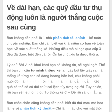
Về dài hạn, các quỹ đầu tư thụ
động luôn là người thắng cuộc
sau cùng
Bạn không cần phải là 1 nhà
phân tích tài chính
– kế toán
chuyên nghiệp. Bạn chỉ cần biết vài khái niệm cơ bản về toán
học, về xác suất thống kê. Những điều mà ai học qua cấp 3
đều đã được biết đến cả rồi. Ôn lại chút xíu là được thôi à.
Lý do? Bởi vì nói khơi khơi bạn sẽ không tin, sẽ nghi ngờ. Thế
thì bạn chỉ cần
tự mình thống kê lại
. Lấy bút lấy giấy ra mà
thống kê từng con số đàng hoàng hẳn hoi, chứ không phải
ngồi đó mà nhìn nhìn rồi nhấm nhấm mà ngẫm ngẫm. Kết
quả có thể sẽ có đôi chút sai lệch tùy từng người. Tuy nhiên,
rồi bạn sẽ hết hồn thôi. Tự thống kê đi – Để rồi sáng mắt ra.
Bạn chắc chắn cũng không cần phải biết đủ thứ màu mè hoa
lá hẹ về
phân tích kỹ thuật
– Chỉ làm màu cho vui mắt thôi.