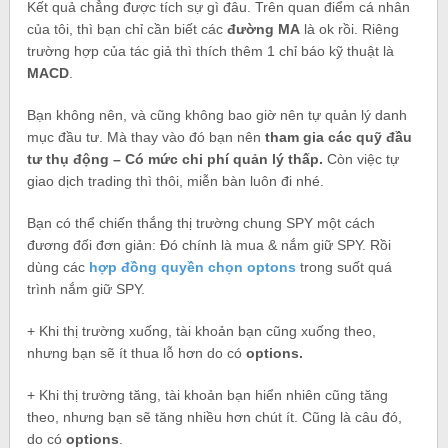
Kết quả chẳng được tích sự gì đâu. Trên quan điểm cá nhân
của tôi, thì bạn chỉ cần biết các
đường MA
là ok rồi. Riêng
trường hợp của tác giả thì thích thêm 1 chỉ báo kỹ thuật là
MACD
.
Bạn không nên, và cũng không bao giờ nên tự quản lý danh
mục đầu tư. Mà thay vào đó bạn nên
tham gia các quỹ đầu
tư thụ động – Có mức chi phí quản lý thấp.
Còn việc tự
giao dịch trading thì thôi, miễn bàn luôn đi nhé.
Bạn có thể chiến thắng thị trường chung SPY một cách
đương đối đơn giản: Đó chính là mua & nắm giữ SPY. Rồi
dùng các
hợp đồng quyền chọn optons
trong suốt quá
trình nắm giữ SPY.
+ Khi thị trường xuống, tài khoản bạn cũng xuống theo,
nhưng bạn sẽ ít thua lỗ hơn do có
options.
+ Khi thị trường tăng, tài khoản bạn hiển nhiên cũng tăng
theo, nhưng bạn sẽ tăng nhiều hơn chút ít. Cũng là câu đó,
do có
options
.