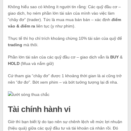
Không hiểu sao có không ít người tin rằng: Các quỹ đầu cơ –
giao dịch, họ ném phần lớn tài sản của mình vào việc làm
“chây đơ” (trader). Tức là mua mua bán bán – xác định
điểm
vào & điểm ra
liên tục (y như phim).
Thực tế thì họ chỉ trích khoảng chừng 10% tài sản của quỹ để
trading
mà thôi.
Phần lớn tài sản của các quỹ đầu cơ – giao dịch vẫn là
BUY
&
HOLD
(Mua và nắm giữ)
Cứ tham gia “chây đơ” được 1 khoảng thời gian là ai cũng trở
nên “đơ đơ”. Bớt xem phim – và bớt tưởng tượng lại đi nha.
Tài chính hành vi
Giờ thì bạn biết lý do tạo nên sự chênh lệch về mức lợi nhuận
(hiệu quả) giữa các quỹ đầu tư và tài khoản cá nhân rồi. Đó