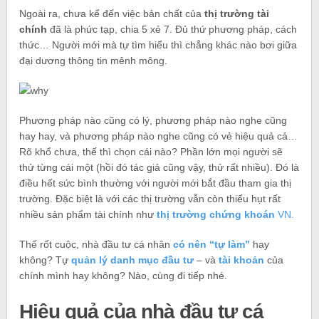
Ngoài ra, chưa kể đến việc bản chất của
thị trường tài
chính
đã là phức tạp, chia 5 xẻ 7. Đủ thứ phương pháp, cách
thức… Người mới mà tự tìm hiểu thì chẳng khác nào bơi giữa
đại dương thông tin mênh mông.
Phương pháp nào cũng có lý, phương pháp nào nghe cũng
hay hay, và phương pháp nào nghe cũng có vẻ hiệu quả cả…
Rõ khổ chưa, thế thì chọn cái nào? Phần lớn mọi người sẽ
thử từng cái một (hồi đó tác giả cũng vậy, thử rất nhiều). Đó là
điều hết sức bình thường với người mới bắt đầu tham gia thị
trường. Đặc biệt là với các thị trường vẫn còn thiếu hụt rất
nhiều sản phẩm tài chính như
thị trường chứng khoán
VN.
Thế rốt cuộc, nhà đầu tư cá nhân
có nên “tự làm”
hay
không? Tự
quản lý danh mục đầu tư
– và
tài khoản
của
chính mình hay không? Nào, cùng đi tiếp nhé.
Hiệu quả của nhà đầu tư cá